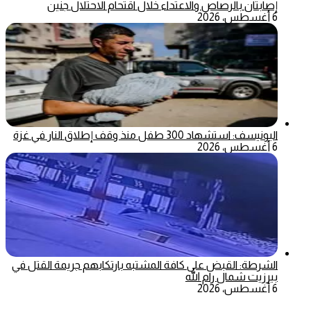
إصابتان بالرصاص والاعتداء خلال اقتحام الاحتلال جنين
6 أغسطس، 2026
اليونيسف: استشهاد 300 طفل منذ وقف إطلاق النار في غزة
6 أغسطس، 2026
الشرطة: القبض على كافة المشتبه بارتكابهم جريمة القتل في
بيرزيت شمال رام الله
6 أغسطس، 2026
‫X
تيلقرام
ماسنجر
ماسنجر
واتساب
فيسبوك