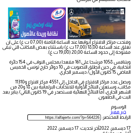
وفتحت مراكز الاقتراع أبوابها عند الساعة الثامنة (07,00 ت غ) على ان
تغلق عند الساعة 18,00 (17,00 ت غ) باستثناء بعض المكاتب التي تبقى
مفتوحة إلى حدود الساعة 20,00 (19,00 ت غ).
ويتنافس 1058 مرشحا على 161 مقعدا بمجلس النواب في 154 دائرة
انتخابية، في حين انطلق التصويت في 10 دوائر خارج تونس، الخميس
الماضي 15 كانون الأول/ ديسمبر الجاري.
ويصل عدد مراكز الاقتراع في الداخل إلى 4551 مركز اقتراع و11310
مكاتب، وستعلن النتائج الأولية للانتخابات البرلمانية بين 18 و20 من
الشهر الجاري، أما النتائج النهائية فستصدر في 19 كانون الثاني/ يناير بعد
البت في الطعون.
الوسوم
خبر مميز
الرابط المختصر:
17 ديسمبر، 2022
آخر تحديث: 17 ديسمبر، 2022