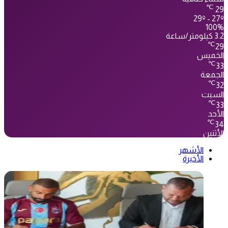
℃
29
29º - 27º
100%
3.2 كيلومتر/ساعة
℃
29
الخميس
℃
33
الجمعة
℃
32
السبت
℃
33
الأحد
℃
34
الأثنين
الأشهر
الأخيرة