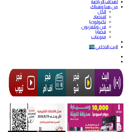
أهداف الرياضة
من هنا وهناك
الكل
اقتصاد
تكنولوجيا
فن وتلفزيون
قضايا
منوعات
فيديو
البث الاذاعي
FM
الوضع
المظلم