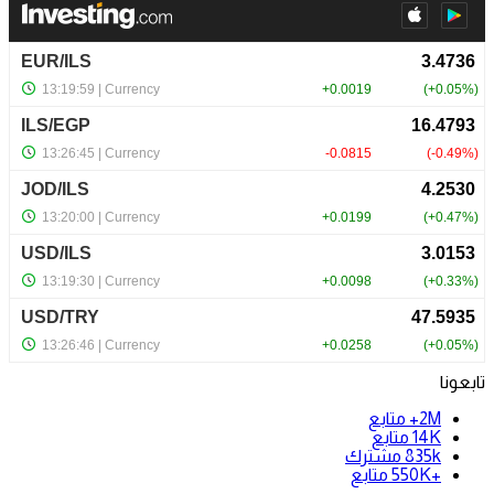
تابعونا
2M+
متابع
14K
متابع
835k
مشترك
+550K
متابع