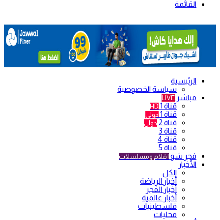
القائمة
الرئيسية
سياسة الخصوصية
مباشر
LIVE
قناة 1
HD
قناة 1
دولي
قناة 2
دولي
قناة 3
قناة 4
قناة 5
فجر شو
أفلام ومسلسلات
الأخبار
الكل
أخبار الرياضة
أخبار الفجر
أخبار عالمية
فلسطينيات
محليات