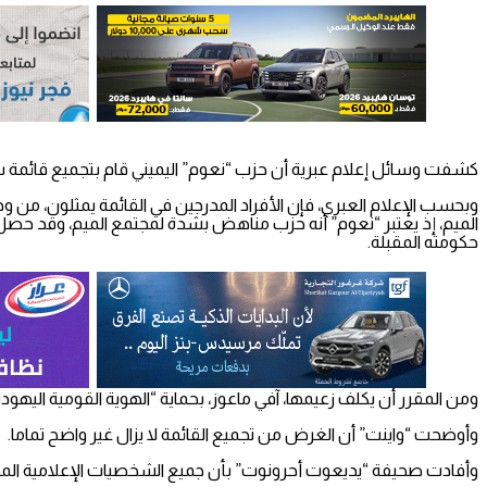
كشفت وسائل إعلام عبرية أن حزب “نعوم” اليميني قام بتجميع قائمة سودا
وبحسب الإعلام العبري، فإن الأفراد المدرجين في القائمة يمثلون، م
الميم، إذ يعتبر “نعوم” أنه حزب مناهض بشدة لمجتمع الميم، وقد حصل عل
حكومته المقبلة.
ومن المقرر أن يكلف زعيمها، آفي ماعوز، بحماية “الهوية القومية اليهودي
وأوضحت “واينت” أن الغرض من تجميع القائمة لا يزال غير واضح تماما.
وأفادت صحيفة “يديعوت أحرونوت” بأن جميع الشخصيات الإعلامية المد