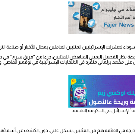
ء لعشرات الإسرائيليين المثليين العاملين بمجال الأخبار أو صناعة التر
ن وجهة نظر الفصيل اليميني المناهض للمثليين، جزءا من “فريق سري” ف
ى مقعد برلماني منفرد في الانتخابات الإسرائيلية في نوفمبر الماضي، و
ة” لإسرائيل في الحكومة القادمة.
رجة في القائمة هم من المثليين بشكل علني، دون الكشف عن أسمائهم، 