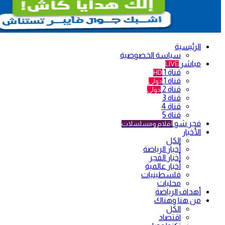
الرئيسية
سياسة الخصوصية
مباشر
LIVE
قناة 1
HD
قناة 1
دولي
قناة 2
دولي
قناة 3
قناة 4
قناة 5
فجر شو
أفلام ومسلسلات
الأخبار
الكل
أخبار الرياضة
أخبار الفجر
أخبار عالمية
فلسطينيات
محليات
أهداف الرياضة
من هنا وهناك
الكل
اقتصاد