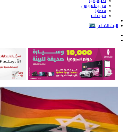
تكنولوجيا
فن وتلفزيون
قضايا
منوعات
فيديو
البث الاذاعي
FM
الوضع
المظلم