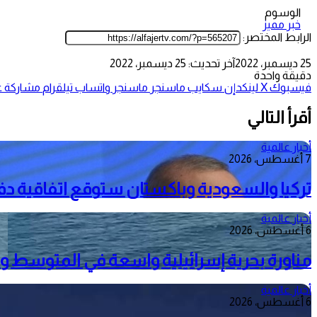
الوسوم
خبر مميز
الرابط المختصر:
25 ديسمبر، 2022
آخر تحديث: 25 ديسمبر، 2022
دقيقة واحدة
فيسبوك
‫X
لينكدإن
سكايب
ماسنجر
ماسنجر
واتساب
تيلقرام
مشاركة عب
أقرأ التالي
أخبار عالمية
7 أغسطس، 2026
تركيا والسعودية وباكستان ستوقع اتفاقية د
أخبار عالمية
6 أغسطس، 2026
مناورة بحرية إسرائيلية واسعة في المتوسط وم
أخبار عالمية
6 أغسطس، 2026