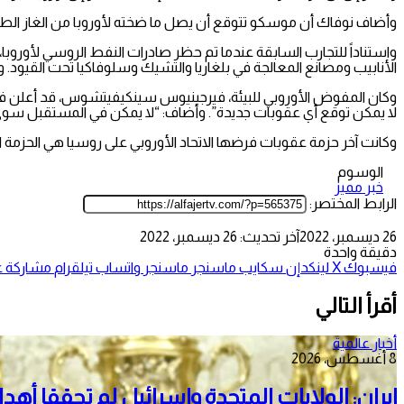
وأضاف نوفاك أن موسكو تتوقع أن يصل ما ضخته لأوروبا من الغاز الطبيعي المسال خلال عام 
واستناداً للتجارب السابقة عندما تم حظر صادرات النفط الروسي لأوروبا
الأنابيب ومصانع المعالجة في بلغاريا والتشيك وسلوفاكيا تحت القيود. وحتى 
وكان المفوض الأوروبي للبيئة، فيرجينيوس سينكيفيتشوس، قد أعلن في مقا
لا يمكن توقع أي عقوبات جديدة”. وأضاف: “لا يمكن في المستقبل سوى
وكانت آخر حزمة عقوبات فرضها الاتحاد الأوروبي على روسيا هي الحزمة التاسع
الوسوم
خبر مميز
الرابط المختصر:
26 ديسمبر، 2022
آخر تحديث: 26 ديسمبر، 2022
دقيقة واحدة
فيسبوك
‫X
لينكدإن
سكايب
ماسنجر
ماسنجر
واتساب
تيلقرام
مشاركة عب
أقرأ التالي
أخبار عالمية
8 أغسطس، 2026
إيران: الولايات المتحدة وإسرائيل لم تحققا أه