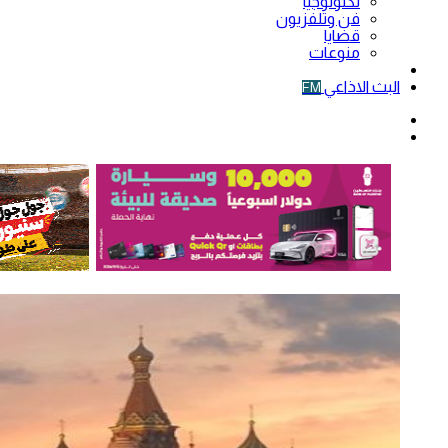
تكنولوجيا
فن وتلفزيون
قضايا
منوعات
فيديو
البث الاذاعي
FM
الوضع
المظلم