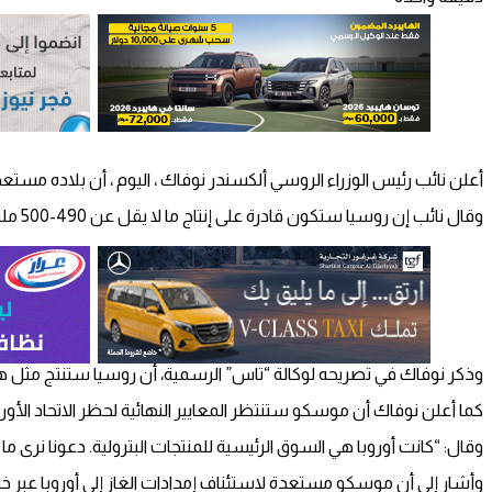
أعلن نائب رئيس الوزراء الروسي ألكسندر نوفاك ، اليوم ، أن بلاده مستعدة ل
وقال نائب إن روسيا ستكون قادرة على إنتاج ما لا يقل عن 490-500 مليون طن من النفط في عام 2023.
وذكر نوفاك في تصريحه لوكالة “تاس” الرسمية، أن روسيا ستنتج مثل هذ
كما أعلن نوفاك أن موسكو ستنتظر المعايير النهائية لحظر الاتحاد الأو
وقال: “كانت أوروبا هي السوق الرئيسية للمنتجات البترولية. دعونا نرى ما ه
وأشار إلى أن موسكو مستعدة لاستئناف إمدادات الغاز إلى أوروبا عبر خط 