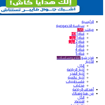
الرئيسية
سياسة الخصوصية
مباشر
LIVE
قناة 1
HD
قناة 1
دولي
قناة 2
دولي
قناة 3
قناة 4
قناة 5
فجر شو
أفلام ومسلسلات
الأخبار
الكل
أخبار الرياضة
أخبار الفجر
أخبار عالمية
فلسطينيات
محليات
أهداف الرياضة
من هنا وهناك
الكل
اقتصاد