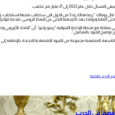
2022 إلى 21 مليار متر مكعب.
، قال نوفاك: “ربما هناك عددٌ من الدول التي ستطلب منحها استثناءات، 
ألمانيا وبولندا، بعد تأكيدهما التخلي عن النفط الروسي، تقدمتا مؤخراً بطل
بلة مع محطة الإذاعة الليتوانية “زينيو راديو”، أن “الاتحاد الأوروبي 
 توضيح القيود بالتفصيل”.
ة، المتضمنة مجموعة من القيود الاقتصادية الجديدة، بالإضافة إلى عقوبات شخص
ر البريد
طباعة
دافهما في الحرب