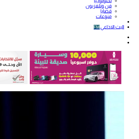
تكنولوجيا
فن وتلفزيون
قضايا
منوعات
فيديو
البث الاذاعي
FM
الوضع
المظلم