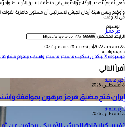
فهي تقوم بتصدير الوكلاء والجيوش في منطقة الشرق الأوسط وأفريقيا وا
وأوضح رئيس هيئة أركان الجيش الإسرائيلي أن مستوى جاهزية القوات الإ
في أي وقت.
الوسوم
خبر مميز
الرابط المختصر:
28 ديسمبر، 2022
آخر تحديث: 28 ديسمبر، 2022
دقيقة واحدة
فيسبوك
‫X
لينكدإن
سكايب
ماسنجر
ماسنجر
واتساب
تيلقرام
مشاركة عب
أقرأ التالي
أخبار عالمية
8 أغسطس، 2026
إيران: فتح مضيق هرمز مرهون بموافقة واش
أخبار عالمية
8 أغسطس، 2026
تقرير: كبار قادة الجيش الأمريكي يبحثون عن “م