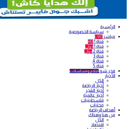
الرئيسية
سياسة الخصوصية
مباشر
LIVE
قناة 1
HD
قناة 1
دولي
قناة 2
دولي
قناة 3
قناة 4
قناة 5
فجر شو
أفلام ومسلسلات
الأخبار
الكل
أخبار الرياضة
أخبار الفجر
أخبار عالمية
فلسطينيات
محليات
أهداف الرياضة
من هنا وهناك
الكل
اقتصاد