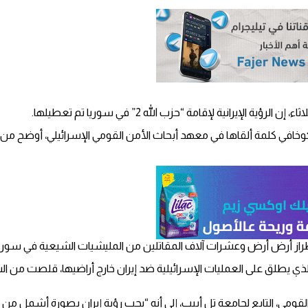
يرانية لإقامة “حزب الله 2” في سوريا تم تعطيلها.
وخافي كلمة ألقاها في معهد أبحاث الأمن القومي الإسرائيلي، أوضح من خ
ن طراز أرض أرض وعشرات آلاف المقاتلين من المليشيات الشيعية في سوريا
 يطلق على العمليات الإسرائيلية ضد إيران خارج أراضيها، قلصت من الس
ي، التابع لجامعة تل أبيب، إلى أنه “يجب رؤية إيران بصورة أشمل من تجا