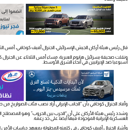
قال رئيس هيئة أركان الجيش الإسرائيلي، الجنرال أفيف كوخافي، أمس الثلاثاء، إن الرؤية الإ
ونقلت صحيفة يسرائيل هايوم العبرية، مساء أمس الثلاثاء، عن الجنرال ك
أسبوعيا ضد الإيرانيين في أنحاء الشرق الأوسط.
وأفاد الجنرال كوخافي بأن “الجانب الإيراني أراد نصب مئات الصواريخ م
وشدد رئيس هيئة الأركان على أن “الحرب بين الحروب” وهو المصطلح الذي
العسكرية الإيرانية الموجودة فيها أيضا، على حد زعمه.
وأشار الجنرال أفيف كوخافي في كلمته المطولة بمعهد دراسات الأمن القوم