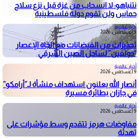
نتنياهو: لا انسحاب من غزة قبل نزع سلاح
حماس ولن تقوم دولة فلسطينية
أخبار عالمية
9 أغسطس، 2026
تحذيرات من الفيضانات مع اتجاه الإعصار
“دولفين” لساحل الصين الشرقي
أخبار عالمية
9 أغسطس، 2026
أنصار الله يعلنون استهداف منشأة لـ”أرامكو”
في جازان بطائرة مسيرة
أخبار عالمية
9 أغسطس، 2026
مفاوضات هرمز تتقدم وسط مؤشرات على
تهدئة