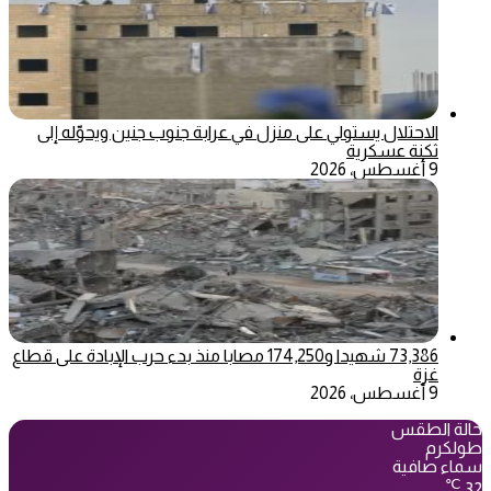
الاحتلال يستولي على منزل في عرابة جنوب جنين ويحوّله إلى
ثكنة عسكرية
9 أغسطس، 2026
73,386 شهيدا و174,250 مصابا منذ بدء حرب الإبادة على قطاع
غزة
9 أغسطس، 2026
حالة الطقس
طولكرم
سماء صافية
℃
32