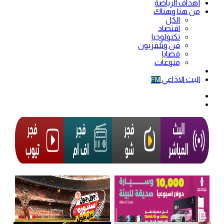
أهداف الرياضة
من هنا وهناك
الكل
اقتصاد
تكنولوجيا
فن وتلفزيون
قضايا
منوعات
فيديو
البث الاذاعي
FM
الوضع
المظلم