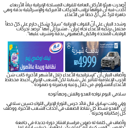
أصدرت هيئة الأركان العامة للقوات المسلحة الإيرانية بياناً، الأربعاء،
أكّدت فيه أنّ قواتها تراقب التحركات الأميركية والإسرائيلية بدقة وهي
جاهزة للردّ على أيّ خطأ من الأعداء.
وشدد البيان على أنّ القوات الإيرانية “ستردّ بشكل حازم على كلّ خطأ
محتمل يرتكبه الأعداء تجاه إيران”، مشيراً إلى أنّها “ترصد تحركات
الولايات المتحدة والكيان الصهيوني بدقة وتشرف عليها”.
وأضاف البيان أنّ “استراتيجية الأعداء خلال الأشهر الأخيرة كانت شنّ
الحرب الإعلامية للتأثير على شبابنا، لكنّ الشعب الإيراني أحبط مخطط
الأعداء المشؤوم، من خلال وعيه وبصيرته و صموده”.
سلامي: اليوم نواجه العدو والفتن وجهاً لوجه
وفي وقت سابق، قال قائد حرس الثورة الإيراني اللواء حسين سلامي،
إنّ “العدو نشّط كل نقاط الضعف في أحداث الشغب الأخيرة، ووظّف
كل إمكانياته وخبرته”.
وأضاف في كلمة له ضمن مراسم افتتاح دورة جديدة في جامعة
“دافوس” العسكرية، أنّه “لو لم يكن لطهران خبرة سابقة، لما