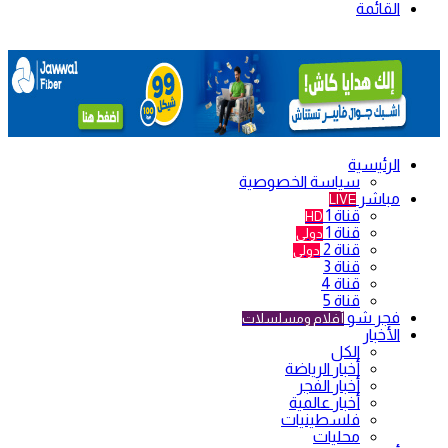
القائمة
الرئيسية
سياسة الخصوصية
مباشر
LIVE
قناة 1
HD
قناة 1
دولي
قناة 2
دولي
قناة 3
قناة 4
قناة 5
فجر شو
أفلام ومسلسلات
الأخبار
الكل
أخبار الرياضة
أخبار الفجر
أخبار عالمية
فلسطينيات
محليات