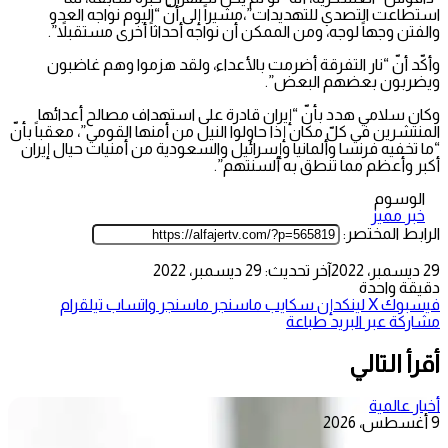
استطاعت التصدي للتهديدات”،مشيراً إلى أنّ “اليوم نواجه العدو
والفتن وجهاً لوجه، ومن الممكن أن نواجه أحداثاً أخرى مستقبلاً”.
وأكّد أنّ “نار التفرقة أضرمت بالأعداء، ولقد هزموا وهم غاضبون
ويضربون بعضهم البعض”.
وكان سلامي هدد بأنّ “إيران قادرة على استهداف مصالح أعدائها
المنتشرين في كلّ مكان إذا حاولوا النيل من أمنها القومي”، معقباً بأنّ
“ما تخفيه فرنسا وألمانيا وإسرائيل والسعودية من أمنيات حيال إيران
أكبر وأعظم مما تنطق به ألسنتهم”.
الوسوم
خبر مميز
الرابط المختصر:
29 ديسمبر، 2022
آخر تحديث: 29 ديسمبر، 2022
دقيقة واحدة
فيسبوك
‫X
لينكدإن
سكايب
ماسنجر
ماسنجر
واتساب
تيلقرام
مشاركة عبر البريد
طباعة
أقرأ التالي
أخبار عالمية
9 أغسطس، 2026