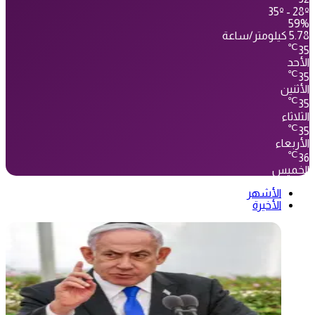
35º - 28º
59%
5.78 كيلومتر/ساعة
℃
35
الأحد
℃
35
الأثنين
℃
35
الثلاثاء
℃
35
الأربعاء
℃
36
الخميس
الأشهر
الأخيرة