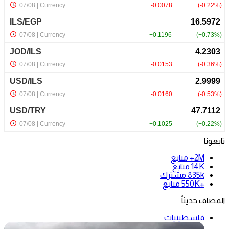
تابعونا
2M+
متابع
14K
متابع
835k
مشترك
+550K
متابع
المضاف حديثاً
فلسطينيات