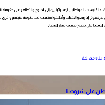
 الكنيست، المواطنين الإسرائيليين إلى الخروج والتظاهر على حكومة نت
 هرتسوغ، إذ رفعوا لافتات وأطلقوا هتافات ضد حكومة نتنياهو وأخرى مط
، احتجاجا على خطة إضعاف جهاز القضاء.
ر البريد
طباعة
نطن على شروطنا