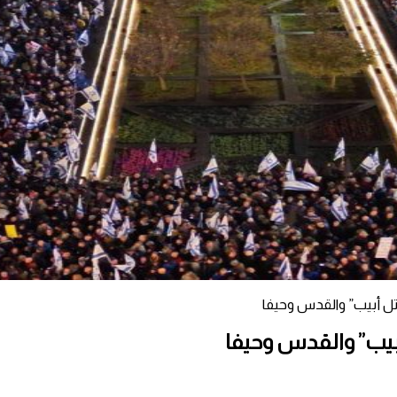
تل أبيب” والقدس وحيفا
بيب” والقدس وحيفا