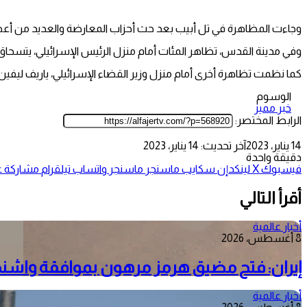
وجاءت المظاهرة في تل أبيب بعد حث أحزاب المعارضة والعديد من أعضاء
وفي مدينة القدس، تظاهر المئات أمام منزل الرئيس الإسرائيلي، يتسحاق
كما نظمت تظاهرة أخرى أمام منزل وزير القضاء الإسرائيلي، ياريف ليفين
الوسوم
خبر مميز
الرابط المختصر:
14 يناير، 2023
آخر تحديث: 14 يناير، 2023
دقيقة واحدة
فيسبوك
‫X
لينكدإن
سكايب
ماسنجر
ماسنجر
واتساب
تيلقرام
مشاركة عب
أقرأ التالي
أخبار عالمية
8 أغسطس، 2026
إيران: فتح مضيق هرمز مرهون بموافقة واش
أخبار عالمية