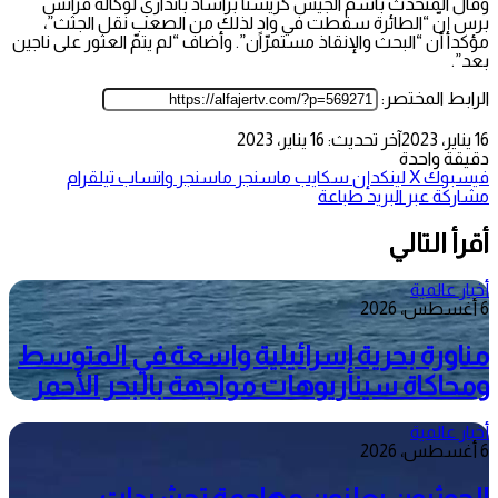
وقال المتحدث باسم الجيش كريشنا براساد بانداري لوكالة فرانس
برس إنّ “الطائرة سقطت في وادٍ لذلك من الصعب نقل الجثث”،
مؤكدا أن “البحث والإنقاذ مستمرّان”. وأضاف “لم يتمّ العثور على ناجين
بعد”.
الرابط المختصر:
16 يناير، 2023
آخر تحديث: 16 يناير، 2023
دقيقة واحدة
فيسبوك
‫X
لينكدإن
سكايب
ماسنجر
ماسنجر
واتساب
تيلقرام
مشاركة عبر البريد
طباعة
أقرأ التالي
أخبار عالمية
6 أغسطس، 2026
مناورة بحرية إسرائيلية واسعة في المتوسط
ومحاكاة سيناريوهات مواجهة بالبحر الأحمر
أخبار عالمية
6 أغسطس، 2026
الحوثيون يعلنون مهاجمة تحشيدات