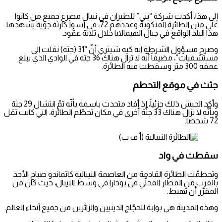
إلى هذا، أكدت شركة “يتي” للطيران في نيبال مصرع جميع من كانوا
على متن الطائرة المنكوبة وعددهم 72، في أسوأ كارثة جوية يشهدها
هذا البلد الواقع في جبال الهيمالايا خلال ثلاثة عقود.
وصرح مسؤول الشرطة ايه كيه شيتري أنّ “31 (جثة) نقلت الى
مستشفيات”، مضيفاً أنّه لا تزال هناك 36 جثة في الوادي الذي يبلغ
عمقه 300 متر وسقطت فيه الطائرة.
جثث في موقع التحطم
وأكد الجيش ذلك جزئياً، إذ أفاد متحدث باسمه بأنّه تمّ انتشال 29 جثة
وبأنّه لا تزال هناك 33 جثّة أخرى في مكان تحطّم الطائرة، التي كانت تقل
72 شخصاً.
سقطت في واد
وتحطمّت الطائرة القادمة من العاصمة النيبالية كاتماندو صباح الأحد
بالقرب من المطار المحلّي في بوخارا في وسط النيبال، حيث كان من
المقرّر أن تهبط.
وهذه المدينة هي بوابة للحجّاج الدينيين والزائرين من جميع أنحاء العالم.