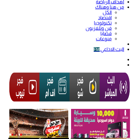
أهداف الرياضة
من هنا وهناك
الكل
اقتصاد
تكنولوجيا
فن وتلفزيون
قضايا
منوعات
فيديو
البث الاذاعي
FM
الوضع
المظلم