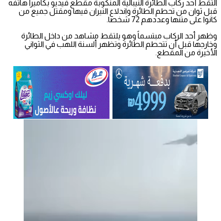
التقط أحد ركاب الطائرة النيبالية المنكوبة مقطع فيديو بكاميرا هاتفه
قبل ثوان من تحطم الطائرة واندلاع النيران فيها ومقتل جميع من
كانوا على متنها وعددهم 72 شخصا.
وظهر أحد الركاب مبتسماً وهو يلتقط مشاهد من داخل الطائرة
وخارجها قبل أن تتحطم الطائرة وتظهر ألسنة اللهب في الثواني
الأخيرة من المقطع.