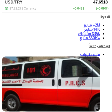
تابعونا
2M+
متابع
14K
متابع
835k
مشترك
+550K
متابع
المضاف حديثاً
فلسطينيات