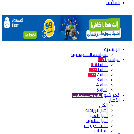
القائمة
الرئيسية
سياسة الخصوصية
مباشر
LIVE
قناة 1
HD
قناة 1
دولي
قناة 2
دولي
قناة 3
قناة 4
قناة 5
فجر شو
أفلام ومسلسلات
الأخبار
الكل
أخبار الرياضة
أخبار الفجر
أخبار عالمية
فلسطينيات
محليات