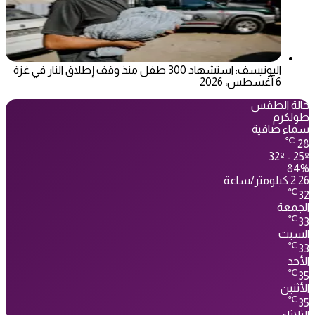
اليونيسف: استشهاد 300 طفل منذ وقف إطلاق النار في غزة
6 أغسطس، 2026
حالة الطقس
طولكرم
سماء صافية
℃
28
32º - 25º
84%
2.26 كيلومتر/ساعة
℃
32
الجمعة
℃
33
السبت
℃
33
الأحد
℃
35
الأثنين
℃
35
الثلاثاء