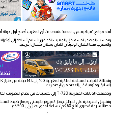
أفاد موقع “ميناديفنس- menadefense”، أن المغرب أصبح أول دولة أفريقية تزود أوكرانيا بالسلاح، حيث سلم حوالي عشرين دبابة T-72 إلى كييف قبل أسبوع بعد تحديثها في جمهورية التشيك.
والمغرب هما البلدان الوحيدان اللذان يمثلان شمال إفريقيا.
السابق ومتوفرة في العديد من الإصدارات.
وخضعت الدبابات المغربية T-72B إلى تحسينات في نظام التصويب الخاص بها مع إضافة مكثف الضوء “TISAS” الذي تنتجه الشركة البيلاروسية “JSC Peleng”.
حصانًا سرعة قصوى تبلغ 60 كم / ساعة لمدى يصل إلى 500 كم.