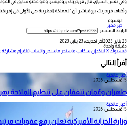
وفي نفس السياق، قال فريدريك بروفينشر، وهو عضو سابق في القوات المسلحة الكندية، إن “المغرب سلّ
وأضاف فريدريك بروفينشر، أن “المملكة المغربية هي الأولى في إفريقيا
الوسوم
خبر مميز
الرابط المختصر:
23 يناير، 2023
آخر تحديث: 23 يناير، 2023
دقيقة واحدة
فيسبوك
‫X
لينكدإن
سكايب
ماسنجر
ماسنجر
واتساب
تيلقرام
مشاركة عب
أقرأ التالي
أخبار عالمية
5 أغسطس، 2026
طهران وعُمان تتفقان على تنظيم الملاحة به
أخبار عالمية
5 أغسطس، 2026
وزارة الخزانة الأميركية تعلن رفع عقوبات مرتبط