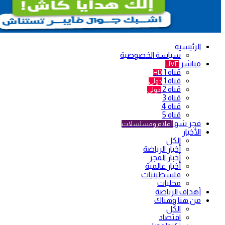
الرئيسية
سياسة الخصوصية
مباشر
LIVE
قناة 1
HD
قناة 1
دولي
قناة 2
دولي
قناة 3
قناة 4
قناة 5
فجر شو
أفلام ومسلسلات
الأخبار
الكل
أخبار الرياضة
أخبار الفجر
أخبار عالمية
فلسطينيات
محليات
أهداف الرياضة
من هنا وهناك
الكل
اقتصاد