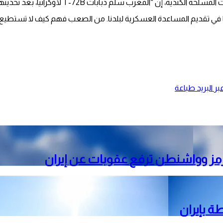
م دبابات T-72B لأوكرانيا، بعد تحديثها في جمهورية التشيك”.
 في تقديم المساعدة العسكرية لبلدنا. من الصعب فهم كيف لا تستطيع أل
ر البريد
طباعة
رمز وواشنطن ترفع عقوبات عن إيران
ة بإيران