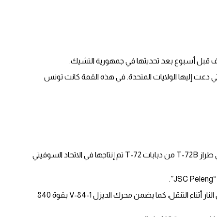
ر نفسه، فإن المغرب اتخذ قرار تسليم أسلحة إلى أوكرانيا، خلال قمة رامشتاين الألمانية التي انعقدت في 26 أبريل/نيسان 2022 والتي دعت إليها الولايات المتحدة. في هذه القمة كانت تونس
وتمتلك القوات المسلحة الملكية المغربية 100 إلى 148 دبابة من طراز T-72B / BK. تم الحصول عليها بين عامي 1999 و 2001 من بيلاروسيا، و يأتي طراز T-72B من دبابات T-72 تم إنتاجها في الاتحاد السوفيتي
وتشمل السيطرة على الحرائق جهاز كمبيوتر باليستي وجهاز ضبط المسافة بالليزر. يوفر المدفع المستقر للدبابة اشتباكًا ليلًا ونهارًا وقدرات إطلاق النار أثناء التنقل، كما يضمن محرك الديزل V-84-1 بقوة 840