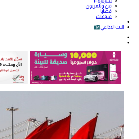
تكنولوجيا
فن وتلفزيون
قضايا
منوعات
فيديو
البث الاذاعي
FM
الوضع
المظلم