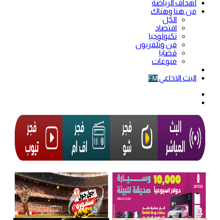
أهداف الرياضة
من هنا وهناك
الكل
اقتصاد
تكنولوجيا
فن وتلفزيون
قضايا
منوعات
فيديو
البث الاذاعي
FM
الوضع
المظلم