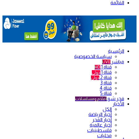
القائمة
الرئيسية
سياسة الخصوصية
مباشر
LIVE
قناة 1
HD
قناة 1
دولي
قناة 2
دولي
قناة 3
قناة 4
قناة 5
فجر شو
أفلام ومسلسلات
الأخبار
الكل
أخبار الرياضة
أخبار الفجر
أخبار عالمية
فلسطينيات
محليات