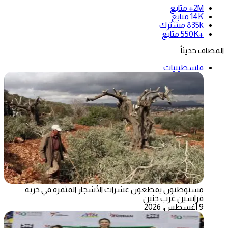
2M+
متابع
14K
متابع
835k
مشترك
+550K
متابع
المضاف حديثاً
فلسطينيات
مستوطنون يقطعون عشرات الأشجار المثمرة في خربة
فراسين غرب جنين
9 أغسطس، 2026