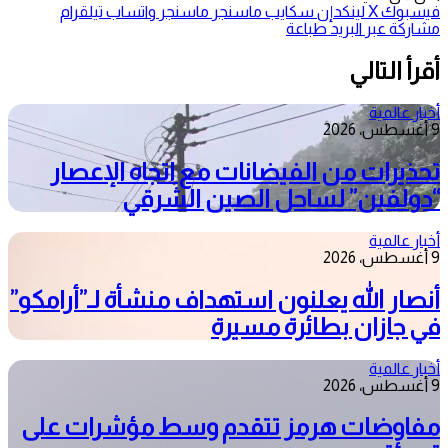
فيسبوك
‫X
لينكدإن
سكايب
ماسنجر
ماسنجر
واتساب
تيلقرام
مشاركة عبر البريد
طباعة
أقرأ التالي
أخبار عالمية
9 أغسطس، 2026
تحذيرات من الفيضانات مع اتجاه الإعصار
“دولفين” لساحل الصين الشرقي
أخبار عالمية
9 أغسطس، 2026
أنصار الله يعلنون استهداف منشأة لـ”أرامكو”
في جازان بطائرة مسيرة
أخبار عالمية
9 أغسطس، 2026
مفاوضات هرمز تتقدم وسط مؤشرات على