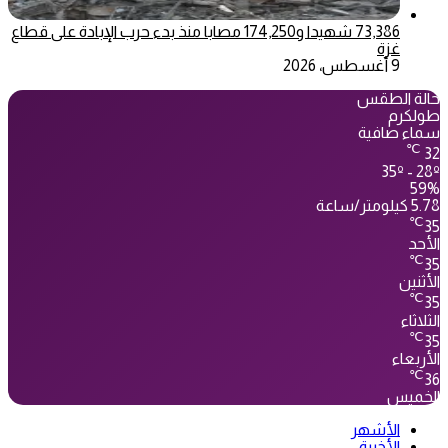
73,386 شهيدا و174,250 مصابا منذ بدء حرب الإبادة على قطاع
غزة
9 أغسطس، 2026
حالة الطقس
طولكرم
سماء صافية
℃
32
35º - 28º
59%
5.78 كيلومتر/ساعة
℃
35
الأحد
℃
35
الأثنين
℃
35
الثلاثاء
℃
35
الأربعاء
℃
36
الخميس
الأشهر
الأخيرة