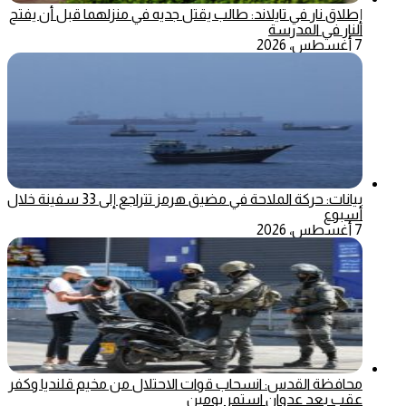
إطلاق نار في تايلاند: طالب يقتل جديه في منزلهما قبل أن يفتح
النار في المدرسة
7 أغسطس، 2026
بيانات: حركة الملاحة في مضيق هرمز تتراجع إلى 33 سفينة خلال
أسبوع
7 أغسطس، 2026
محافظة القدس: انسحاب قوات الاحتلال من مخيم قلنديا وكفر
عقب بعد عدوان استمر يومين