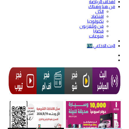
أهداف الرياضة
من هنا وهناك
الكل
اقتصاد
تكنولوجيا
فن وتلفزيون
قضايا
منوعات
فيديو
البث الاذاعي
FM
الوضع
المظلم