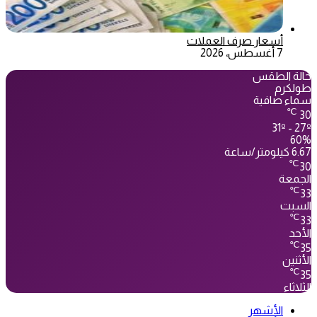
أسعار صرف العملات
7 أغسطس، 2026
حالة الطقس
طولكرم
سماء صافية
℃
30
31º - 27º
60%
6.67 كيلومتر/ساعة
℃
30
الجمعة
℃
33
السبت
℃
33
الأحد
℃
35
الأثنين
℃
35
الثلاثاء
الأشهر