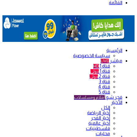
القائمة
الرئيسية
سياسة الخصوصية
مباشر
LIVE
قناة 1
HD
قناة 1
دولي
قناة 2
دولي
قناة 3
قناة 4
قناة 5
فجر شو
أفلام ومسلسلات
الأخبار
الكل
أخبار الرياضة
أخبار الفجر
أخبار عالمية
فلسطينيات
محليات