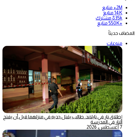
2M+
متابع
14K
متابع
835k
مشترك
+550K
متابع
المضاف حديثاً
منوعات
إطلاق نار في تايلاند: طالب يقتل جديه في منزلهما قبل أن يفتح
النار في المدرسة
7 أغسطس، 2026