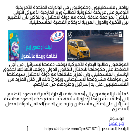
يواصل فلسطينيون وحقوقيون في الولايات المتحدة الأمريكية
التوقيع على عريضة الكترونية تطالب وزير الخارجية الأميركي انتوني
بلينكن، بمراجعة علاقة بلاده مع دولة الاحتلال، والتذكير بأن التطبيع
بين الأخيرة والدول العربية لا يخدم القضية الفلسطينية.
الموقعون طالبوا الإدارة الأميركية بوقف دعمها لإسرائيل من أجل
الضغط على حكومتها للامتثال للقانون الدولي ووقف انتهاكها لحقوق
الإنسان الفلسطيني، وان تعزيز علاقتها مع دولة الاحتلال سيمكنها
من مواصلة مشروعها الاستيطاني، ويؤدي ذلك الى قتل المزيد من
الفلسطينيين على يد إسرائيل وطردهم من منازلهم.
كما أشار الموقعون الى أهمية وقف الإدارة الأميركية جهود التطبيع
التي أطلقت شرارتها الإدارة السابقة، حيث تمنع هذه الجهود محاسبة
إسرائيل على احتلال فلسطين وتزيد من الدعم العالمي لدولة الفصل
العنصري.
الوسوم
خبر مميز
الرابط المختصر: