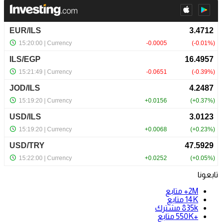
تابعونا
2M+
متابع
14K
متابع
835k
مشترك
+550K
متابع