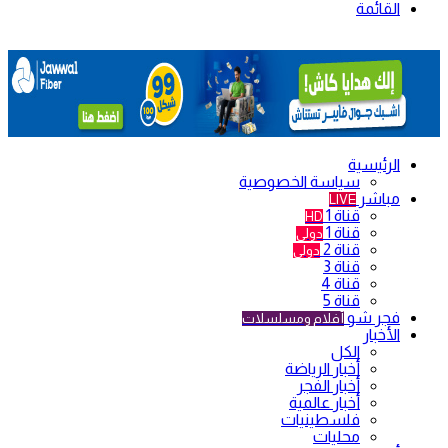
القائمة
الرئيسية
سياسة الخصوصية
مباشر
LIVE
قناة 1
HD
قناة 1
دولي
قناة 2
دولي
قناة 3
قناة 4
قناة 5
فجر شو
أفلام ومسلسلات
الأخبار
الكل
أخبار الرياضة
أخبار الفجر
أخبار عالمية
فلسطينيات
محليات