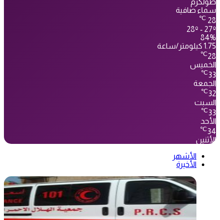
طولكرم
سماء صافية
℃
28
28º - 27º
84%
1.75 كيلومتر/ساعة
℃
28
الخميس
℃
33
الجمعة
℃
32
السبت
℃
33
الأحد
℃
34
الأثنين
الأشهر
الأخيرة