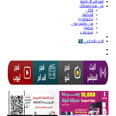
أهداف الرياضة
من هنا وهناك
الكل
اقتصاد
تكنولوجيا
فن وتلفزيون
قضايا
منوعات
فيديو
البث الاذاعي
FM
الوضع
المظلم