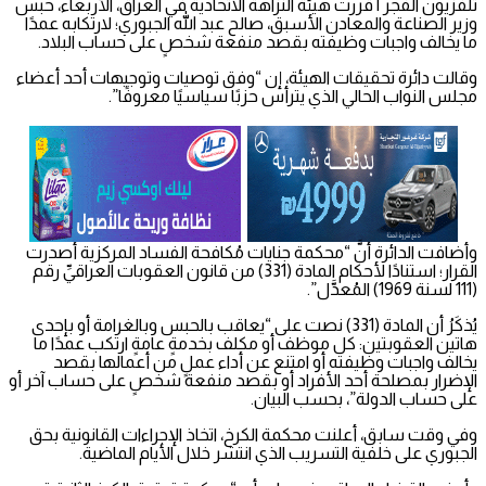
تلفزيون الفجر | قررت هيئة النزاهة الاتحادية في العراق، الأربعاء، حبس
وزير الصناعة والمعادن الأسبق، صالح عبد الله الجبوري؛ لارتكابه عمدًا
ما يخالف واجبات وظيفته بقصد منفعة شخصٍ على حساب البلاد.
وقالت دائرة تحقيقات الهيئة، إن “وفق توصيات وتوجيهات أحد أعضاء
مجلس النواب الحالي الذي يترأس حزبًا سياسيًا معروفًا”.
وأضافت الدائرة أنَّ “محكمة جنايات مُكافحة الفساد المركزية أصدرت
القرار؛ استنادًا لأحكام المادة (331) من قانون العقوبات العراقيِّ رقم
(111 لسنة 1969) المُعدَّل”.
يُذكَرُ أن المادة (331) نصت على “يعاقب بالحبس وبالغرامة أو بإحدى
هاتين العقوبتين: كل موظف أو مكلف بخدمةٍ عامةٍ ارتكب عمدًا ما
يخالف واجبات وظيفته أو امتنع عن أداء عملٍ من أعمالها بقصد
الإضرار بمصلحة أحد الأفراد أو بقصد منفعة شخصٍ على حساب آخر أو
على حساب الدولة”، بحسب البيان.
وفي وقت سابق، أعلنت محكمة الكرخ، اتخاذ الإجراءات القانونية بحق
الجبوري على خلفية التسريب الذي انتشر خلال الأيام الماضية.