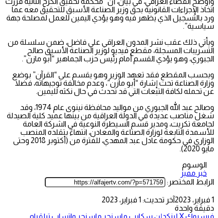
وأوضح القضاء العراقي، في بيان، أن “محكمة تحقيق الكرخ الثانية قررت
اتخاذ الإجراءات القانونية بحق وزير الصناعة الأسبق للتحقيق معه عما
ورد بالتسجيل الذي يظهر فيه وهو يؤدي اليمين للعمل لمصلحة جهة
سياسية”.
ويأتي ذلك عقب نشر المدون العراقي علي فاضل، ضمن سلسلة من
التسريبات المسجلة، مقطع فيديو لوزير الصناعة الأسبق صالح
الجبوري، وهو يؤدي القسم أمام رئيس حزب الجماهير “أبو مازن”.
وبحسب المقطع فقد تعهد الوزير وهو يقسم على “القرآن” بوضع
وزارة الصناعة تحت إشارة “أبو مازن”، وعدم مخالفة توجيهاته، فضلًا
عن تحمله لكافة التبعات التي قد تحدث في حال نكثه لليمين.
وصالح عبد الله الجبوري من مواليد محافظة نينوى عام 1974، وقد
شغل مناصب عديدة في الدولة العراقية من بينها عميد كلية الصيدلة
لجامعة تكريت، ومدير قسم السيطرة النوعية في الشركة العامة
للأسمدة التابعة لوزارة الصناعة والمعادن، انتهاءً بتقلده المنصب
الوزاري في حكومة عادل عبد المهدي، للفترة من (أكتوبر 2018 وحتى
مايو 2020).
الوسوم
خبر مميز
الرابط المختصر:
1 فبراير، 2023
آخر تحديث: 1 فبراير، 2023
دقيقة واحدة
فيسبوك
‫X
لينكدإن
سكايب
ماسنجر
ماسنجر
واتساب
تيلقرام