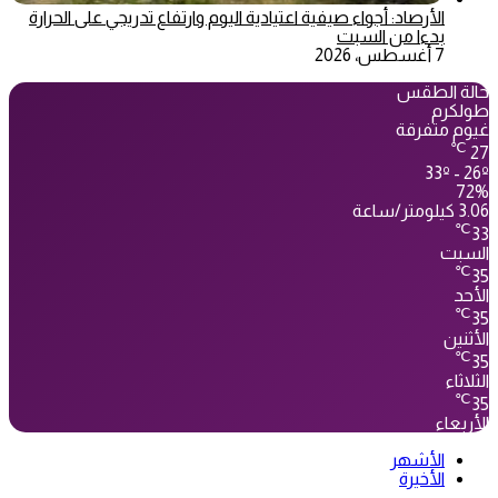
الأرصاد: أجواء صيفية اعتيادية اليوم وارتفاع تدريجي على الحرارة
بدءا من السبت
7 أغسطس، 2026
حالة الطقس
طولكرم
غيوم متفرقة
℃
27
33º - 26º
72%
3.06 كيلومتر/ساعة
℃
33
السبت
℃
35
الأحد
℃
35
الأثنين
℃
35
الثلاثاء
℃
35
الأربعاء
الأشهر
الأخيرة