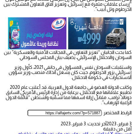
“إرساء علاقات مثمرة مع إسرائيل، وتعزيز آفاق التعاون المشترك بين
الخرطوم وتل أبيب”.
كما بحث الجانبان “تعزيز التعاون في المجالات الأمنية والعسكرية” بين
السودان والاحتلال الإسرائيلي، يضيف بيان المجلس السوداني.
واستقبلت السودان نفس المسؤول في جانفي 2021، كأول وزير
إسرائيلي يزور الخرطوم، حيث كان يشغل آنذاك منصب وزير شؤون
الاستخبارات في حكومة الاحتلال.
وكانت الدولة العضو في جامعة الدول العربية، قد أعلنت عام 2020
تطبيع علاقاتها مع الاحتلال، برعاية من إدارة الرئيس الأمريكي السابق
دونالد ترامب. مقابل إزالة اسمها مما تسمّيه واشنطن “قائمة الدول
الراعية للإرهاب”.
الرابط المختصر:
3 فبراير، 2023
آخر تحديث: 3 فبراير، 2023
أقل من دقيقة
فيسبوك
‫X
لينكدإن
سكايب
ماسنجر
ماسنجر
واتساب
تيلقرام