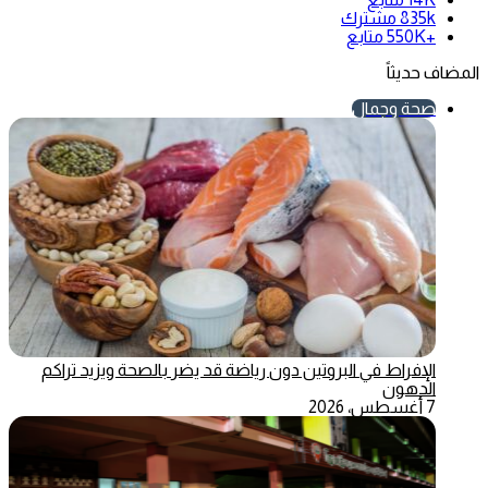
835k
مشترك
+550K
متابع
المضاف حديثاً
صحة وجمال
الإفراط في البروتين دون رياضة قد يضر بالصحة ويزيد تراكم
الدهون
7 أغسطس، 2026