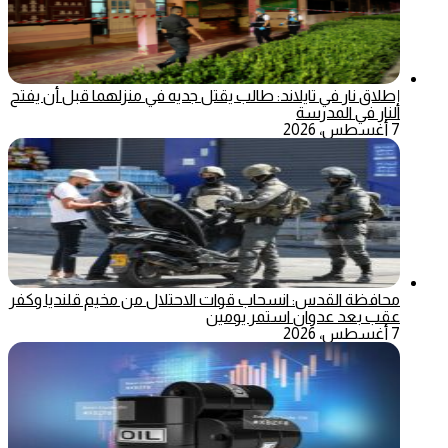
إطلاق نار في تايلاند: طالب يقتل جديه في منزلهما قبل أن يفتح
النار في المدرسة
7 أغسطس، 2026
محافظة القدس: انسحاب قوات الاحتلال من مخيم قلنديا وكفر
عقب بعد عدوان استمر يومين
7 أغسطس، 2026