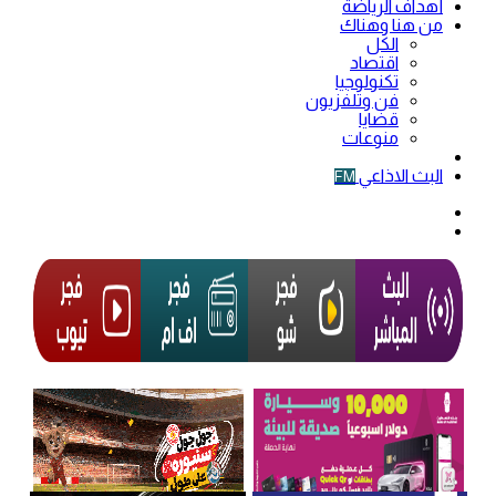
أهداف الرياضة
من هنا وهناك
الكل
اقتصاد
تكنولوجيا
فن وتلفزيون
قضايا
منوعات
فيديو
البث الاذاعي
FM
الوضع
المظلم