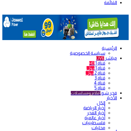
القائمة
الرئيسية
سياسة الخصوصية
مباشر
LIVE
قناة 1
HD
قناة 1
دولي
قناة 2
دولي
قناة 3
قناة 4
قناة 5
فجر شو
أفلام ومسلسلات
الأخبار
الكل
أخبار الرياضة
أخبار الفجر
أخبار عالمية
فلسطينيات
محليات