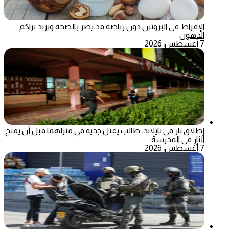
الإفراط في البروتين دون رياضة قد يضر بالصحة ويزيد تراكم
الدهون
7 أغسطس، 2026
إطلاق نار في تايلاند: طالب يقتل جديه في منزلهما قبل أن يفتح
النار في المدرسة
7 أغسطس، 2026