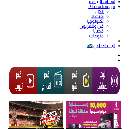
أهداف الرياضة
من هنا وهناك
الكل
اقتصاد
تكنولوجيا
فن وتلفزيون
قضايا
منوعات
فيديو
البث الاذاعي
FM
الوضع
المظلم