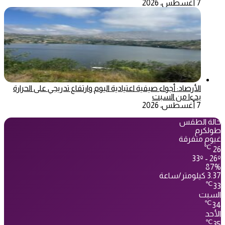
7 أغسطس، 2026
الأرصاد: أجواء صيفية اعتيادية اليوم وارتفاع تدريجي على الحرارة
بدءا من السبت
7 أغسطس، 2026
حالة الطقس
طولكرم
غيوم متفرقة
℃
26
33º - 26º
87%
3.37 كيلومتر/ساعة
℃
33
السبت
℃
34
الأحد
℃
35