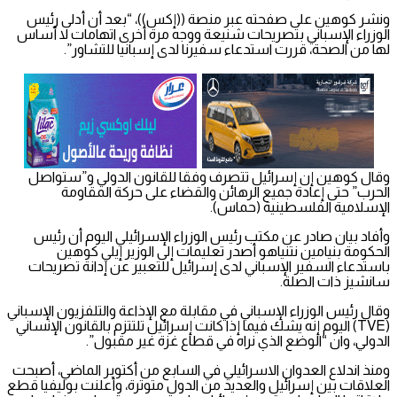
ونشر كوهين على صفحته عبر منصة ((إكس))، “بعد أن أدلى رئيس
الوزراء الإسباني بتصريحات شنيعة ووجه مرة أخرى اتهامات لا أساس
لها من الصحة، قررت استدعاء سفيرنا لدى إسبانيا للتشاور”.
وقال كوهين إن إسرائيل تتصرف وفقا للقانون الدولي و”ستواصل
الحرب” حتى إعادة جميع الرهائن والقضاء على حركة المقاومة
الإسلامية الفلسطينية (حماس).
وأفاد بيان صادر عن مكتب رئيس الوزراء الإسرائيلي اليوم أن رئيس
الحكومة بنيامين نتنياهو أصدر تعليمات إلى الوزير إيلي كوهين
باستدعاء السفير الإسباني لدى إسرائيل للتعبير عن إدانة تصريحات
سانشيز ذات الصلة.
وقال رئيس الوزراء الإسباني في مقابلة مع الإذاعة والتلفزيون الإسباني
(TVE) اليوم إنه يشك فيما إذا كانت إسرائيل تلتتزم بالقانون الإنساني
الدولي، وان “الوضع الذي نراه في قطاع غزة غير مقبول”.
ومنذ اندلاع العدوان الاسرائيلي في السابع من أكتوبر الماضي، أصبحت
العلاقات بين إسرائيل والعديد من الدول متوترة، وأعلنت بوليفيا قطع