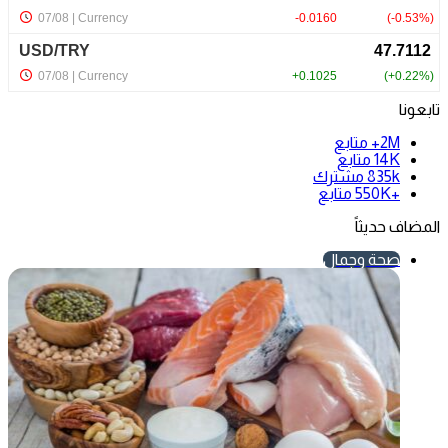
تابعونا
2M+
متابع
14K
متابع
835k
مشترك
+550K
متابع
المضاف حديثاً
صحة وجمال