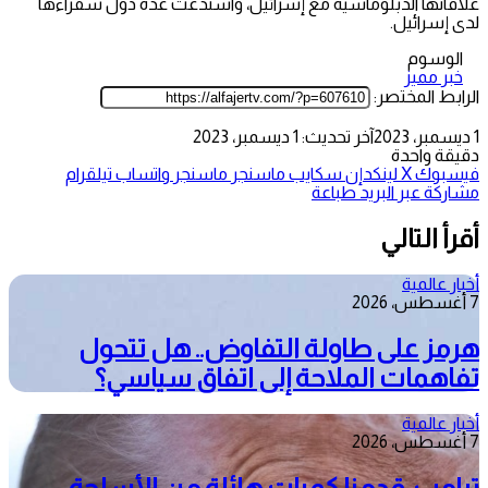
علاقاتها الدبلوماسية مع إسرائيل، واستدعت عدة دول سفراءها
لدى إسرائيل.
الوسوم
خبر مميز
الرابط المختصر:
1 ديسمبر، 2023
آخر تحديث: 1 ديسمبر، 2023
دقيقة واحدة
فيسبوك
‫X
لينكدإن
سكايب
ماسنجر
ماسنجر
واتساب
تيلقرام
مشاركة عبر البريد
طباعة
أقرأ التالي
أخبار عالمية
7 أغسطس، 2026
هرمز على طاولة التفاوض.. هل تتحول
تفاهمات الملاحة إلى اتفاق سياسي؟
أخبار عالمية
7 أغسطس، 2026
ترامب: قدمنا كميات هائلة من الأسلحة