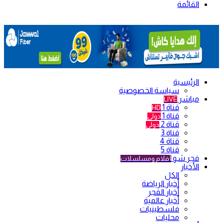
القائمة
الرئيسية
سياسة الخصوصية
مباشر
LIVE
قناة 1
HD
قناة 1
دولي
قناة 2
دولي
قناة 3
قناة 4
قناة 5
فجر شو
أفلام ومسلسلات
الأخبار
الكل
أخبار الرياضة
أخبار الفجر
أخبار عالمية
فلسطينيات
محليات