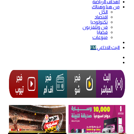
أهداف الرياضة
من هنا وهناك
الكل
اقتصاد
تكنولوجيا
فن وتلفزيون
قضايا
منوعات
فيديو
البث الاذاعي
FM
الوضع
المظلم