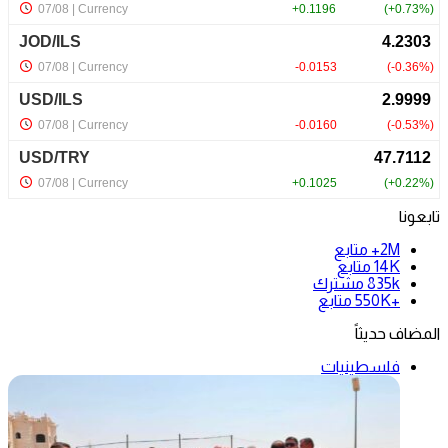
تابعونا
2M+
متابع
14K
متابع
835k
مشترك
+550K
متابع
المضاف حديثاً
فلسطينيات