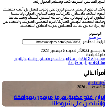
الحرم القدسي الشريف كافة وتنظيم الدخول إليه.
وأكد الناطق الرسمي باسم الوزارة على وجوب امتثال تل أبيب، بصفتها
القوة القائمة بالاحتلال، لالتزاماتها وفقاً للقانون الدولي ولا سيما
القانون الدولي الإنساني، بشأن مدينة القدس المحتلة ومقدساتها
وخاصة المسجد الأقصى المبارك/الحرم القدسي الشريف، والامتناع عن
أية إجراءات من شأنها المساس بحرمة الأماكن المقدسة.
الوسوم
خبر مميز
الرابط المختصر:
6 ديسمبر، 2023
آخر تحديث: 6 ديسمبر، 2023
دقيقة واحدة
فيسبوك
‫X
لينكدإن
سكايب
ماسنجر
ماسنجر
واتساب
تيلقرام
مشاركة عبر البريد
طباعة
أقرأ التالي
أخبار عالمية
8 أغسطس، 2026
إيران: فتح مضيق هرمز مرهون بموافقة
واشنطن على شروطنا