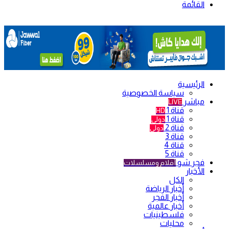
القائمة
الرئيسية
سياسة الخصوصية
مباشر
LIVE
قناة 1
HD
قناة 1
دولي
قناة 2
دولي
قناة 3
قناة 4
قناة 5
فجر شو
أفلام ومسلسلات
الأخبار
الكل
أخبار الرياضة
أخبار الفجر
أخبار عالمية
فلسطينيات
محليات