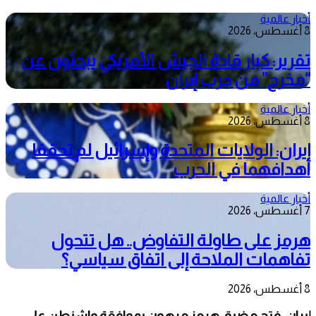
أخبار عالمية
8 أغسطس، 2026
تقرير: كبار قادة الجيش الأمريكي يبحثون عن
“مخرج” من حرب إيران
أخبار عالمية
8 أغسطس، 2026
إيران: الولايات المتحدة وإسرائيل لم تحققا
أهدافهما في الحرب
أخبار عالمية
7 أغسطس، 2026
هرمز على طاولة التفاوض.. هل تتحول
تفاهمات الملاحة إلى اتفاق سياسي؟
8 أغسطس، 2026
إيران: فتح مضيق هرمز مرهون بموافقة واشنطن على