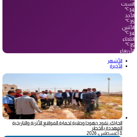
السبت
℃
34
الأحد
℃
35
الأثنين
℃
34
الثلاثاء
℃
35
الأربعاء
الأشهر
الأخيرة
الحايك: نقود جهودا وطنية لحماية المواقع الأثرية والتاريخية
المهددة بالخطر
8 أغسطس، 2026