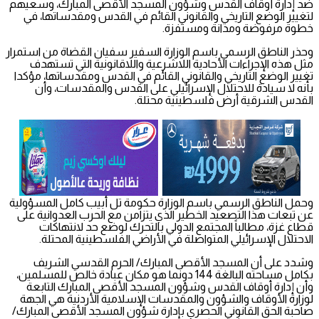
ضد إدارة أوقاف القدس وشؤون المسجد الأقصى المبارك، وسعيهم
لتغيير الوضع التاريخي والقانوني القائم في القدس ومقدساتها، في
خطوة مرفوضة ومدانة ومستفزة.
وحذر الناطق الرسمي باسم الوزارة السفير سفيان القضاة من استمرار
مثل هذه الإجراءات الأحادية اللاشرعية واللاقانونية التي تستهدف
تغيير الوضع التاريخي والقانوني القائم في القدس ومقدساتها، مؤكدا
بأنه لا سيادة للاحتلال الإسرائيلي على القدس والمقدسات، وأن
القدس الشرقية أرض فلسطينية محتلة.
وحمل الناطق الرسمي باسم الوزارة حكومة تل أبيب كامل المسؤولية
عن تبعات هذا التصعيد الخطير الذي يتزامن مع الحرب العدوانية على
قطاع غزة، مطالباً المجتمع الدولي بالتحرك لوضع حد لانتهاكات
الاحتلال الإسرائيلي المتواصلة في الأراضي الفلسطينية المحتلة.
وشدد على أن المسجد الأقصى المبارك/ الحرم القدسي الشريف
بكامل مساحته البالغة 144 دونما هو مكان عبادة خالص للمسلمين،
وأن إدارة أوقاف القدس وشؤون المسجد الأقصى المبارك التابعة
لوزارة الأوقاف والشؤون والمقدسات الإسلامية الأردنية هي الجهة
صاحبة الحق القانوني الحصري بإدارة شؤون المسجد الأقصى المبارك/