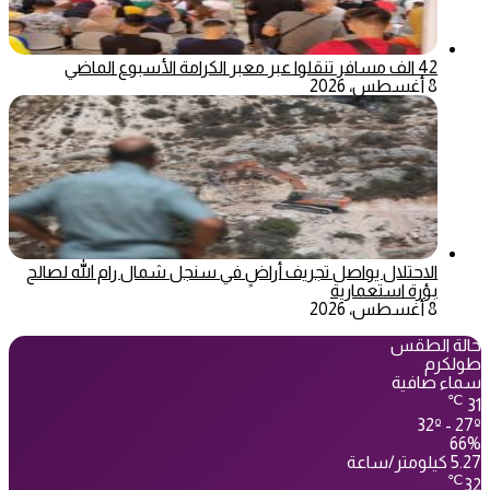
42 الف مسافر تنقلوا عبر معبر الكرامة الأسبوع الماضي
8 أغسطس، 2026
الاحتلال يواصل تجريف أراضٍ في سنجل شمال رام الله لصالح
بؤرة استعمارية
8 أغسطس، 2026
حالة الطقس
طولكرم
سماء صافية
℃
31
32º - 27º
66%
5.27 كيلومتر/ساعة
℃
32