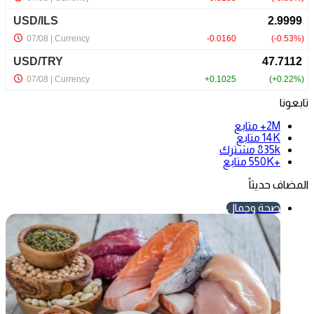
تابعونا
2M+
متابع
14K
متابع
835k
مشترك
+550K
متابع
المضاف حديثاً
صحة وجمال