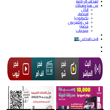
أهداف الرياضة
من هنا وهناك
الكل
اقتصاد
تكنولوجيا
فن وتلفزيون
قضايا
منوعات
فيديو
البث الاذاعي
FM
الوضع
المظلم