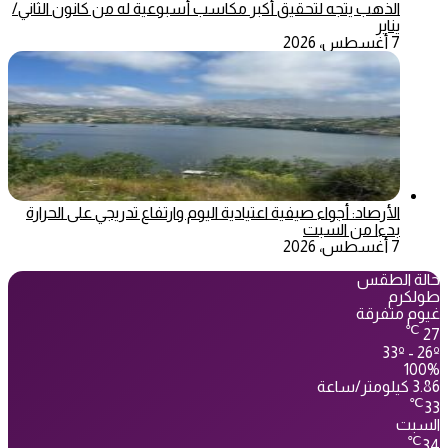
الذهب يتجه لتحقيق أكبر مكاسب أسبوعية له من كانون الثاني/
يناير
7 أغسطس، 2026
الأرصاد: أجواء صيفية اعتيادية اليوم وارتفاع تدريجي على الحرارة
بدءا من السبت
7 أغسطس، 2026
حالة الطقس
طولكرم
غيوم متفرقة
℃
27
33º - 26º
100%
3.86 كيلومتر/ساعة
℃
33
السبت
℃
34