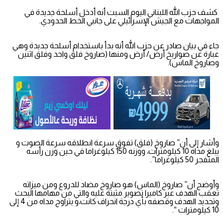
كشف حزب الله اللبناني اليوم السبت أنه أدخل أسلحة جديدة في
المواجهات مع الجيش الإسرائيلي على جانبي الخط الحدودي.
جاء في بيان صادر عن حزب الله أنه بدأ باستخدام أسلحة جديدة وهي
عبارة عن صواريخ أرض/ أرض ومنها (صاروخ فلق واحد وفلق اثنين
وصاروخ الماس).
وأشار إلى أن” صاروخ (فلق) تفوق سرعة انطلاقه سرعة الصوت و
يبلغ مداه 10 كيلومترات، ووزنه 150 كيلوغراما في حين وزن رأسه
المتفجر 50 كيلوغراما”.
وأوضح أن” صاروخ (الماس) هو صاروخ مضاد للدروع ومن ميزاته
تعقب الهدف عبر كاميرا تصوير مثبتة عليه والتي من مهامها البحث
وتحديد الهدف وقصفه بأي درجة انحراف كانت،و يتراوح مداه من 4 إلى
10 كيلومترات “.