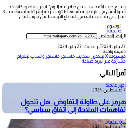
وشيع حزب الله حسب بيان صادر عنه اليوم” 4 من عناصره كانوا قد
قتلوا أمس في غارة جوية نفذتها طائرات حربية إسرائيلية استهدفت 3
منازل في بلدة بيت ليف في القطاع الأوسط من جنوب لبنان”.
الوسوم
خبر مميز
الرابط المختصر:
27 يناير، 2024
آخر تحديث: 27 يناير، 2024
دقيقة واحدة
فيسبوك
‫X
لينكدإن
سكايب
ماسنجر
ماسنجر
واتساب
تيلقرام
مشاركة عبر البريد
طباعة
أقرأ التالي
أخبار عالمية
7 أغسطس، 2026
هرمز على طاولة التفاوض.. هل تتحول
تفاهمات الملاحة إلى اتفاق سياسي؟
أخبار عالمية
7 أغسطس، 2026