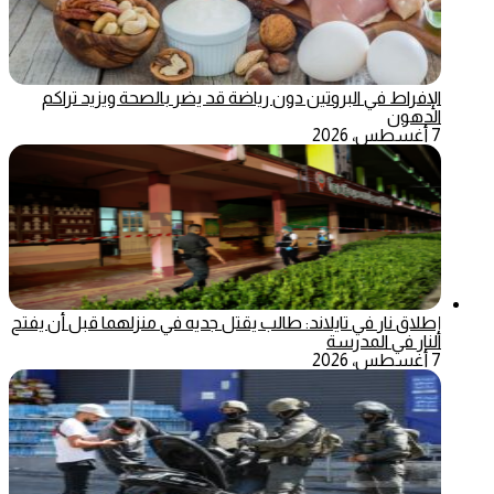
الإفراط في البروتين دون رياضة قد يضر بالصحة ويزيد تراكم
الدهون
7 أغسطس، 2026
إطلاق نار في تايلاند: طالب يقتل جديه في منزلهما قبل أن يفتح
النار في المدرسة
7 أغسطس، 2026