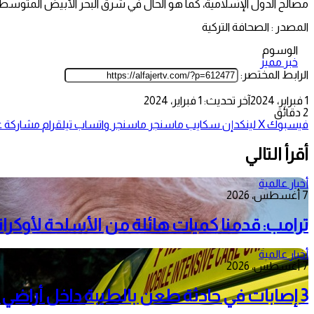
مصالح الدول الإسلامية، كما هو الحال في شرق البحر الأبيض المتوسط
المصدر : الصحافة التركية
الوسوم
خبر مميز
الرابط المختصر:
1 فبراير، 2024
آخر تحديث: 1 فبراير، 2024
2 دقائق
فيسبوك
‫X
لينكدإن
سكايب
ماسنجر
ماسنجر
واتساب
تيلقرام
مشاركة عب
أقرأ التالي
أخبار عالمية
7 أغسطس، 2026
ترامب: قدمنا كميات هائلة من الأسلحة لأوكرانيا
أخبار عالمية
7 أغسطس، 2026
3 إصابات في حادثة طعن بالطيبة داخل أراضي الـ48