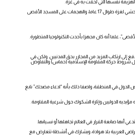
وتحدث الكاتب عن أسباب “طوفان الأقصى” وأرجعها إلى الاضطهاد المستمر الذي تعرض له الشعب الفلسطيني لسنوات، والحصار العنيف والوحشي لغزة طوال 17 عاما، والهجمات على المسجد الأقصى
صى”، علما أنه كان مجهزا بأحدث التكنولوجيا المتطورة.
 إلى ارتكاب المزيد من المجازر بحق المدنيين. ولكن في
بول شروط حركة المقاومة الإسلامية (حماس) والتفاوض
عض الدول في المنطقة، واصفا ذلك بأنه “ادعاء مضحك” نابع
اه مؤيديه الدوليين وإثارة الشكوك حول شرعية المقاومة.
 أنها صانعة القرار في العالم تجاهلها أو نسيانها.
راضي العربية بلا هوادة، ويشارك في أنشطة تتعارض مع