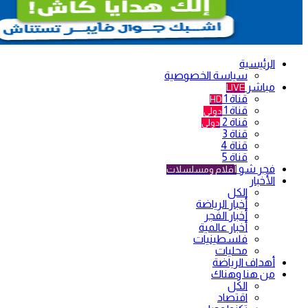
الرئيسية
سياسة الخصوصية
مباشر
LIVE
قناة 1
HD
قناة 1
دولي
قناة 2
دولي
قناة 3
قناة 4
قناة 5
فجر شو
أفلام ومسلسلات
الأخبار
الكل
أخبار الرياضة
أخبار الفجر
أخبار عالمية
فلسطينيات
محليات
أهداف الرياضة
من هنا وهناك
الكل
اقتصاد