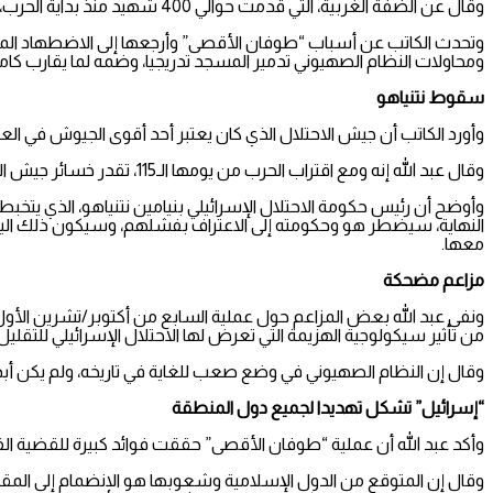
وقال عن الضفة الغربية، التي قدمت حوالي 400 شهيد منذ بداية الحرب، إنها ستدخل مرحلة لم يكن الاحتلال الإسرائيلي يتوقعها أبدا، وسيعيش الهزيمة نفسها التي لحقت به في غزة.
ومحاولات النظام الصهيوني تدمير المسجد تدريجيا، وضمه لما يقارب كا
سقوط نتنياهو
وأورد الكاتب أن جيش الاحتلال الذي كان يعتبر أحد أقوى الجيوش في ال
وقال عبد الله إنه ومع اقتراب الحرب من يومها الـ115، تقدر خسائر جيش الاحتلال بما يتجاوز ألف مركبة عسكرية، وآلاف القتلى والجرحى والمعاقين.
وأوضح أن رئيس حكومة الاحتلال الإسرائيلي بنيامين نتنياهو، الذي يتخب
النهاية، سيضطر هو وحكومته إلى الاعتراف بفشلهم، وسيكون ذلك اليو
معها.
مزاعم مضحكة
ونفى عبد الله بعض المزاعم حول عملية السابع من أكتوبر/تشرين الأول،
من تأثير سيكولوجية الهزيمة التي تعرض لها الاحتلال الإسرائيلي للتقلي
وقال إن النظام الصهيوني في وضع صعب للغاية في تاريخه، ولم يكن أبدا به
“إسرائيل” تشكل تهديدا لجميع دول المنطقة
وأكد عبد الله أن عملية “طوفان الأقصى” حققت فوائد كبيرة للقضية الفل
وقال إن المتوقع من الدول الإسلامية وشعوبها هو الانضمام إلى المق