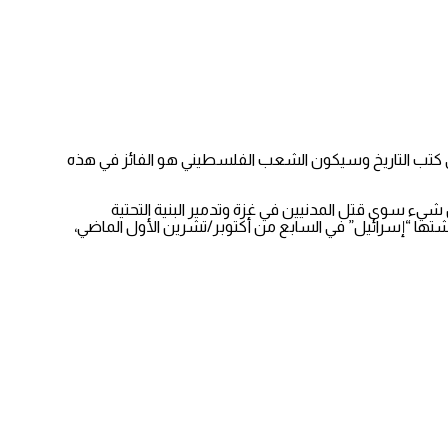
بإمكانيات متواضعة، ستُكتب بحروف من ذهب في كتب التاريخ وسيكون الشعب الفلسطيني هو الفائز في هذه
ل شيء سوى قتل المدنيين في غزة وتدمير البنية التحتية
تها “إسرائيل” في السابع من أكتوبر/تشرين الأول الماضي،