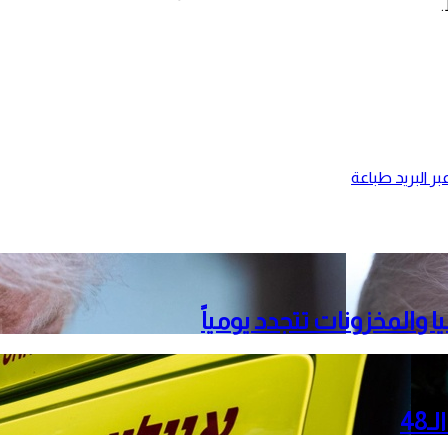
.
ر البريد
طباعة
 والمخزونات تتجدد يومياً