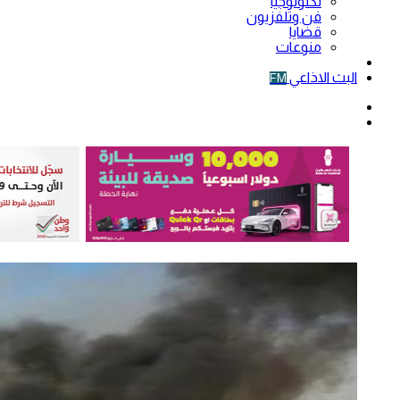
تكنولوجيا
فن وتلفزيون
قضايا
منوعات
فيديو
البث الاذاعي
FM
الوضع
المظلم