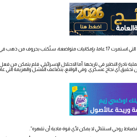
يقول أحد الكتاب بصحيفة “يني شفق” التركية إن المقاومة الفلسطينية التي استمرت 17 عاما، 
ية نادرة النظير في تاريخها. أما الاحتلال الإسرائيلي، فلم يتمكن من فع
ن تحقيق أي نجاح عسكري. وفي الواقع، يتضاعف الفشل والهزيمة التي عاش
باط روحي استثنائي لا يمكن لأي قوة مادية أن تقهره”.