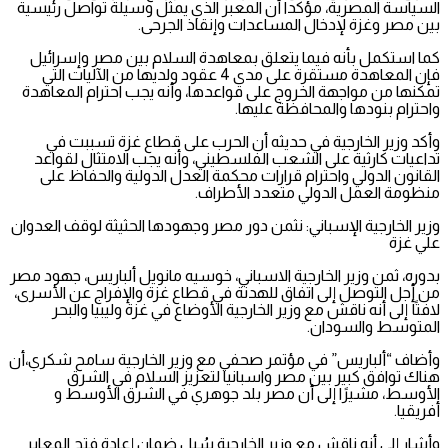
السياسة المصرية، مؤكدا أن المعبر الذي يمثل وسيلة تواصل رئيسية
بين مصر وغزة لإدخال المساعدات وإنقاذ الجرحى.
كما استكمل بأنه فيما يتعلق بمعاهدة السلام بين مصر وإسرائيل
فإن المعاهدة مستقرة على مدى 4 عقود ولديها من الآليات التي
تمكنها من مواجهة الخروج على قواعدها، وأنه يجب احترام المعاهدة
واحترام بنودها والمحافظة عليها.
وأكد وزير الخارجية في حديثه أن الحرب على قطاع غزة تسببت في
تداعيات كارثية على الشعب الفلسطيني، وأنه يجب الامتثال لقواعد
القانون الدولي واحترام قرارات محكمة العدل الدولية والحفاظ على
منظومة العمل الدولي متعدد الأطراف.
وزير الخارجية الإسباني: نثمن دور مصر وجهودها الحثيثة لوقف العدوان
علي غزة
بدوره، ثمن وزير الخارجية الاسباني، خوسيه مانويل ألباريس، جهود مصر
من أجل التوصل إلى اتفاق للهدنة في قطاع غزة والإفراج عن الأسرى،
لافتًأ إلى أنه ناقش مع وزير الخارجية الأوضاع في غزة وليبيا والبحر
المتوسط والسودان.
وأضاف “ألباريس” في مؤتمر صحفي مع وزير الخارجية سامح شكري،أن
هناك توافق كبير بين مصر واسبانيا لتعزيز السلام في الشرق
الأوسط، مشيرًا إلى أن مصر بلد جوهري في الشرق الأوسط و
أفريقيا.
وأشار إلى أنه ناقش مع وزير الخارجية سُبل ضمان إعادة فتح المعابر