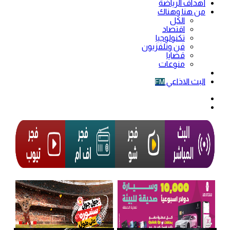
أهداف الرياضة
من هنا وهناك
الكل
اقتصاد
تكنولوجيا
فن وتلفزيون
قضايا
منوعات
فيديو
البث الاذاعي
FM
الوضع
المظلم