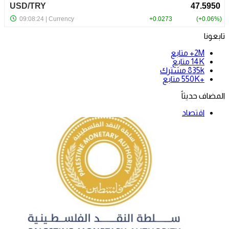
تابعونا
2M+
متابع
14K
متابع
835k
مشترك
+550K
متابع
المضاف حديثاً
اقتصاد