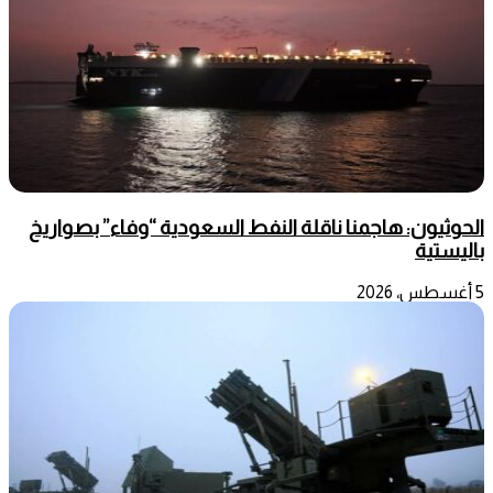
الحوثيون: هاجمنا ناقلة النفط السعودية “وفاء” بصواريخ
باليستية
5 أغسطس، 2026