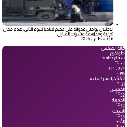
الاحتلال يواصل عدوانه على مخيم قلنديا لليوم الثاني: هدم محال
تجارية ومداهمة عشرات المنازل
6 أغسطس، 2026
حالة الطقس
طولكرم
سماء صافية
℃
32
32º - 27º
61%
5.93 كيلومتر/ساعة
℃
31
الخميس
℃
32
الجمعة
℃
32
السبت
℃
33
الأحد
℃