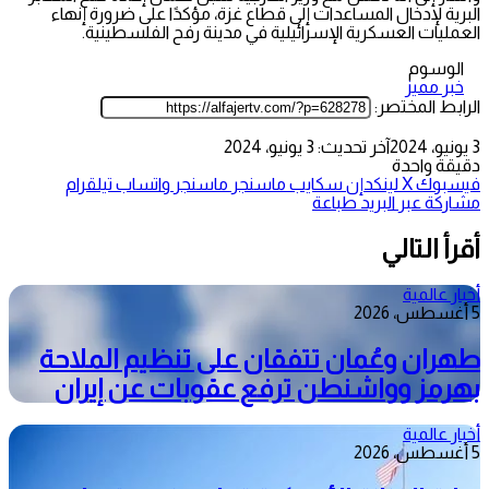
البرية لإدخال المساعدات إلى قطاع غزة، مؤكدًا على ضرورة إنهاء
العمليات العسكرية الإسرائيلية في مدينة رفح الفلسطينية.
الوسوم
خبر مميز
الرابط المختصر:
3 يونيو، 2024
آخر تحديث: 3 يونيو، 2024
دقيقة واحدة
فيسبوك
‫X
لينكدإن
سكايب
ماسنجر
ماسنجر
واتساب
تيلقرام
مشاركة عبر البريد
طباعة
أقرأ التالي
أخبار عالمية
5 أغسطس، 2026
طهران وعُمان تتفقان على تنظيم الملاحة
بهرمز وواشنطن ترفع عقوبات عن إيران
أخبار عالمية
5 أغسطس، 2026