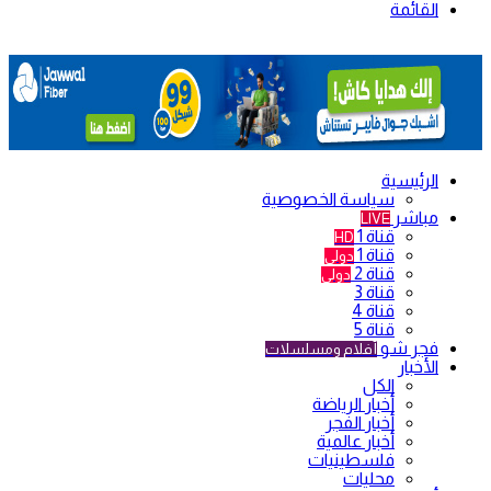
القائمة
الرئيسية
سياسة الخصوصية
مباشر
LIVE
قناة 1
HD
قناة 1
دولي
قناة 2
دولي
قناة 3
قناة 4
قناة 5
فجر شو
أفلام ومسلسلات
الأخبار
الكل
أخبار الرياضة
أخبار الفجر
أخبار عالمية
فلسطينيات
محليات