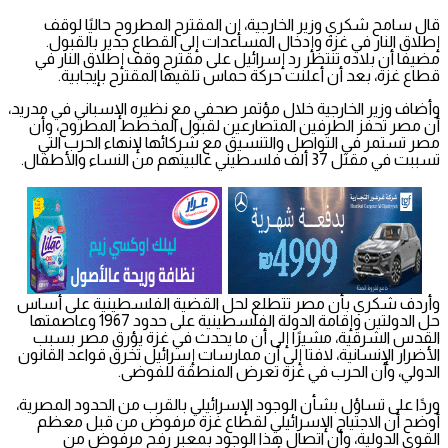
قال سامح شكري وزير الخارجية، إن المقترح المطروح حاليًا لوقف
إطلاق النار في غزة وإدخال المساعدات إلى القطاع جدير بالقبول.
مضيفا أن بلاده تنتظر رد إسرائيل على مقترح وقف إطلاق النار في
قطاع غزة، بعد أن أعلنت حركة حماس تلقيها المقترح بإيجابية.
وأضاف وزير الخارجية خلال مؤتمر صحفي مع نظيره الإسباني في مدريد،
أن مصر تحفز الطرفين المتصارعين لقبول المخطط المطروح، وأن
مصر تستمر في التواصل والتنسيق مع شركائها لإنهاء الحرب التي
تسببت في مقتل 37 ألف فلسطيني غالبيتهم من النساء والأطفال.
وأردف شكري بأن مصر تتطلع لحل القضية الفلسطينية على أساس
حل الدولتين وإقامة الدولة الفلسطينية على حدود 1967 وعاصمتها
القدس الشرقية، مشيرًا إلى أن ما يحدث في غزة يؤرق مصر بسبب
الأضرار الإنسانية، لافتا إلى أن ممارسات إسرائيل تخرق قواعد القانون
الدولي، وأن الحرب في غزة تعرض المنطقة للفوضى.
وردًا على تساؤل بشأن الوجود الإسرائيلي بالقرب من الحدود المصرية،
أوضح أن الاجتياح الإسرائيلي لقطاع غزة مرفوض من قبل معظم
القوى الدولية، وأن اتصال هذا الوجود بمعبر رفح مرفوض من