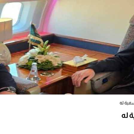
سمية له
ة له