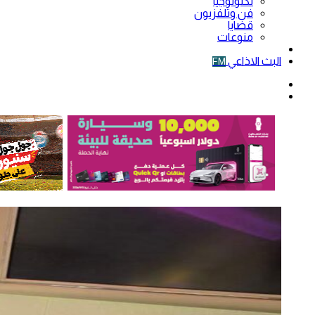
تكنولوجيا
فن وتلفزيون
قضايا
منوعات
فيديو
البث الاذاعي
FM
الوضع
المظلم