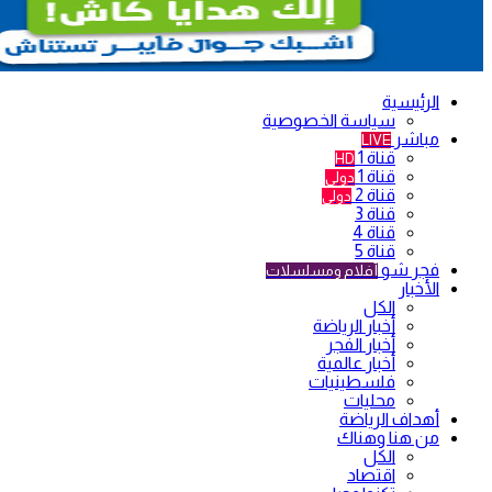
الرئيسية
سياسة الخصوصية
مباشر
LIVE
قناة 1
HD
قناة 1
دولي
قناة 2
دولي
قناة 3
قناة 4
قناة 5
فجر شو
أفلام ومسلسلات
الأخبار
الكل
أخبار الرياضة
أخبار الفجر
أخبار عالمية
فلسطينيات
محليات
أهداف الرياضة
من هنا وهناك
الكل
اقتصاد