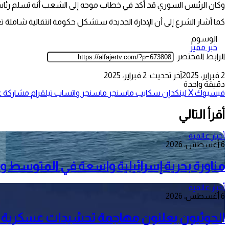
وكان الرئيس السوري قد أكد في خطاب موجه إلى الشعب أنه تسلم رئاسة 
كما أشار الشرع إلى أن الإدارة الجديدة ستشكل حكومة انتقالية شاملة تع
الوسوم
خبر مميز
الرابط المختصر:
2 فبراير، 2025
آخر تحديث: 2 فبراير، 2025
دقيقة واحدة
فيسبوك
‫X
لينكدإن
سكايب
ماسنجر
ماسنجر
واتساب
تيلقرام
مشاركة عب
أقرأ التالي
أخبار عالمية
6 أغسطس، 2026
مناورة بحرية إسرائيلية واسعة في المتوسط وم
أخبار عالمية
6 أغسطس، 2026
الحوثيون يعلنون مهاجمة تحشيدات عسكرية