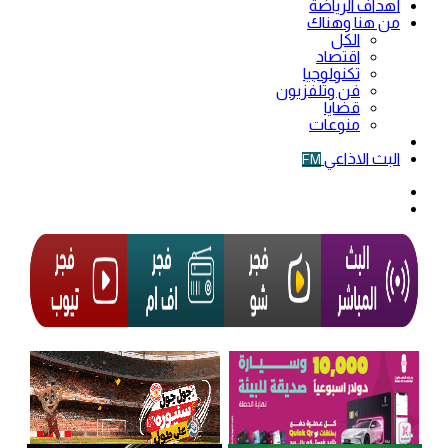
أهداف الرياضة
من هنا وهناك
الكل
اقتصاد
تكنولوجيا
فن وتلفزيون
قضايا
منوعات
فيديو
البث الاذاعي
FM
الوضع
المظلم