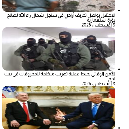
الاحتلال يواصل تجريف أراضٍ في سنجل شمال رام الله لصالح
بؤرة استعمارية
8 أغسطس، 2026
الأمن الوقائي يحبط عملية تهريب منظمة للمحروقات في بيت
لحم
8 أغسطس، 2026