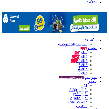
القائمة
الرئيسية
سياسة الخصوصية
مباشر
LIVE
قناة 1
HD
قناة 1
دولي
قناة 2
دولي
قناة 3
قناة 4
قناة 5
فجر شو
أفلام ومسلسلات
الأخبار
الكل
أخبار الرياضة
أخبار الفجر
أخبار عالمية
فلسطينيات
محليات