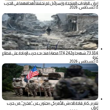
إيران: الولايات المتحدة وإسرائيل لم تحققا أهدافهما في الحرب
8 أغسطس، 2026
73,384 شهيدا و174,242 مصابا منذ بدء حرب الإبادة على قطاع
غزة
8 أغسطس، 2026
تقرير: كبار قادة الجيش الأمريكي يبحثون عن “مخرج” من حرب
إيران