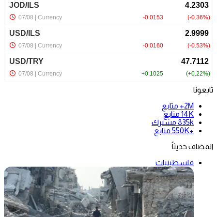
تابعونا
2M+
متابع
14K
متابع
835k
مشترك
+550K
متابع
المضاف حديثاً
فلسطينيات