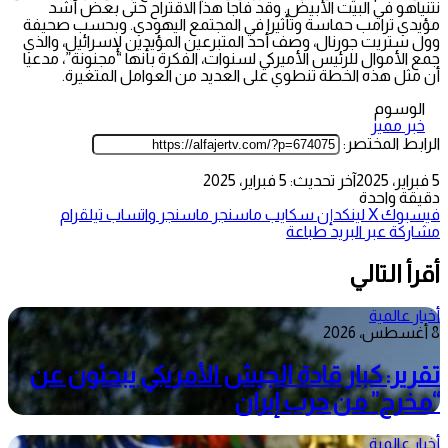
نتنياهو في البيت الأبيض. وقد فاجأ هذا الاقتراح حتى بعض أشد
مؤيدي ترامب حماسة وتأثيرا في المجتمع اليهودي. وبحسب صحيفة
وول ستريت جورنال، وصف أحد المتبرعين المؤيدين لإسرائيل، والذي
جمع الأموال للرئيس الأميركي لسنوات، الفكرة بأنها “مجنونة”، مدعيا
أن مثل هذه الخطة تنطوي على العديد من العوامل المتغيرة.
الوسوم
خبر مميز
الرابط المختصر:
5 فبراير، 2025
آخر تحديث: 5 فبراير، 2025
دقيقة واحدة
فيسبوك
‫X
لينكدإن
سكايب
ماسنجر
ماسنجر
واتساب
تيلقرام
مشاركة عبر البريد
طباعة
أقرأ التالي
أخبار عالمية
8 أغسطس، 2026
تقرير: كبار قادة الجيش الأمريكي يبحثون عن
“مخرج” من حرب إيران
أخبار عالمية