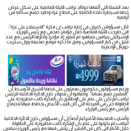
بعد القنبلة التي ألقاها دونالد ترامب الليلة الماضية على شكل عرض
خطة لسيطرة بلاده الكاملة على قطاع غزة وطرد جميع سكانه من
أراضيه.
قال مسؤولان كبيران في إدارة ترامب إن فكرة “الاستيلاء على غزة”،
التي طرحت الليلة الماضية خلال مؤتمر صحفي مع رئيس الوزراء
الإسرائيلي بنيامين نتنياهو، لم تتبلور إلا مؤخرا، وأدارها الرئيس مع عدد
قليل من كبار المسؤولين، وفق ما ذكره موقع صحيفة وول ستريت
جورنال الإخبارية
وزعم مسؤولون حكوميون يعملون على قضايا الشرق الأوسط أن
“المقترح صيغ بعناية”. وأضافوا أن مصادر خارج الدائرة الداخلية للرئيس
ترامب لم تكن على علم على الإطلاق بأن الفكرة كانت مطروحة على
الطاولة حتى في المرحلة التي كان البيت الأبيض يخطط فيها لاجتماع
الرئيس مع رئيس الوزراء.
وأشارت الصحيفة الأميركية أيضاً إلى أن مسؤولين خارج الدائرة الداخلية
لترامب لم يكونوا على علم بأن الفكرة كانت مطروحة على الطاولة
خلال الأيام التي كان من المقرر أن يلتقي فيها مع رئيس الوزراء بنيامين