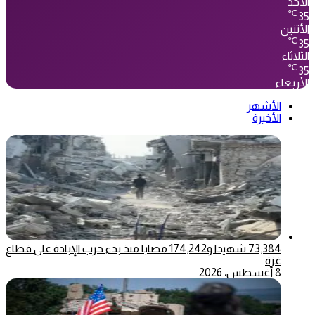
الأحد
℃
35
الأثنين
℃
35
الثلاثاء
℃
35
الأربعاء
الأشهر
الأخيرة
73,384 شهيدا و174,242 مصابا منذ بدء حرب الإبادة على قطاع
غزة
8 أغسطس، 2026