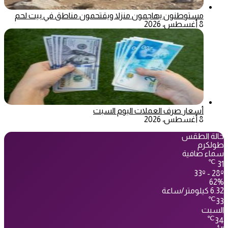
مستوطنون يهاجمون منزلا ويقتحمون مناطق في بيت لحم
8 أغسطس، 2026
أسعار صرف العملات اليوم السبت
8 أغسطس، 2026
حالة الطقس
طولكرم
سماء صافية
℃
31
33º - 28º
62%
6.32 كيلومتر/ساعة
℃
33
السبت
℃
34