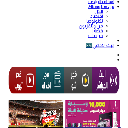
أهداف الرياضة
من هنا وهناك
الكل
اقتصاد
تكنولوجيا
فن وتلفزيون
قضايا
منوعات
فيديو
البث الاذاعي
FM
الوضع
المظلم