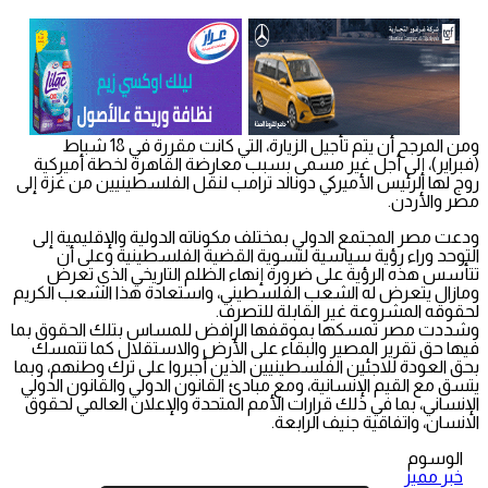
ومن المرجح أن يتم تأجيل الزيارة، التي كانت مقررة في 18 شباط
(فبراير)، إلى أجل غير مسمى بسبب معارضة القاهرة لخطة أميركية
روج لها الرئيس الأميركي دونالد ترامب لنقل الفلسطينيين من غزة إلى
مصر والأردن.
ودعت مصر المجتمع الدولي بمختلف مكوناته الدولية والإقليمية إلى
التوحد وراء رؤية سياسية لتسوية القضية الفلسطينية وعلى أن
تتأسس هذه الرؤية على ضرورة إنهاء الظلم التاريخي الذي تعرض
ومازال يتعرض له الشعب الفلسطيني، واستعادة هذا الشعب الكريم
لحقوقه المشروعة غير القابلة للتصرف.
وشددت مصر تمسكها بموقفها الرافض للمساس بتلك الحقوق بما
فيها حق تقرير المصير والبقاء على الأرض والاستقلال كما تتمسك
بحق العودة للاجئين الفلسطينيين الذين أجبروا على ترك وطنهم، وبما
يتسق مع القيم الإنسانية، ومع مبادئ القانون الدولي والقانون الدولي
الإنساني، بما في ذلك قرارات الأمم المتحدة والإعلان العالمي لحقوق
الانسان، واتفاقية جنيف الرابعة.
الوسوم
خبر مميز