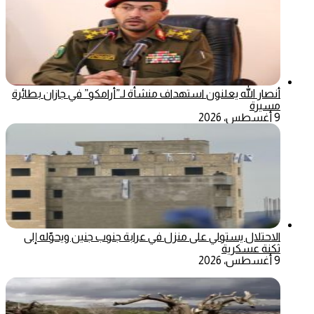
أنصار الله يعلنون استهداف منشأة لـ”أرامكو” في جازان بطائرة
مسيرة
9 أغسطس، 2026
الاحتلال يستولي على منزل في عرابة جنوب جنين ويحوّله إلى
ثكنة عسكرية
9 أغسطس، 2026