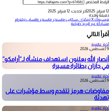
الرابط المختصر:
12 فبراير، 2025
آخر تحديث: 12 فبراير، 2025
دقيقة واحدة
فيسبوك
‫X
لينكدإن
سكايب
ماسنجر
ماسنجر
واتساب
تيلقرام
مشاركة عبر البريد
طباعة
أقرأ التالي
أخبار عالمية
9 أغسطس، 2026
أنصار الله يعلنون استهداف منشأة لـ”أرامكو”
في جازان بطائرة مسيرة
أخبار عالمية
9 أغسطس، 2026
مفاوضات هرمز تتقدم وسط مؤشرات على
تهدئة
أخبار عالمية