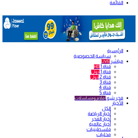
القائمة
الرئيسية
سياسة الخصوصية
مباشر
LIVE
قناة 1
HD
قناة 1
دولي
قناة 2
دولي
قناة 3
قناة 4
قناة 5
فجر شو
أفلام ومسلسلات
الأخبار
الكل
أخبار الرياضة
أخبار الفجر
أخبار عالمية
فلسطينيات
محليات