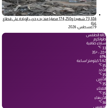
73,386 شهيدا و174,250 مصابا منذ بدء حرب الإبادة على قطاع
غزة
9 أغسطس، 2026
حالة الطقس
طولكرم
سماء صافية
℃
33
35º - 28º
61%
5.62 كيلومتر/ساعة
℃
35
الأحد
℃
35
الأثنين
℃
35
الثلاثاء
℃
35
الأربعاء
℃
36
الخميس