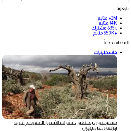
تابعونا
2M+
متابع
14K
متابع
835k
مشترك
+550K
متابع
المضاف حديثاً
فلسطينيات
مستوطنون يقطعون عشرات الأشجار المثمرة في خربة
فراسين غرب جنين