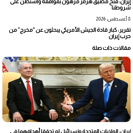
إيران: فتح مضيق هرمز مرهون بموافقة واشنطن على
شروطنا
8 أغسطس، 2026
تقرير: كبار قادة الجيش الأمريكي يبحثون عن “مخرج” من
حرب إيران
مقالات ذات صلة
إيران: الولايات المتحدة وإسرائيل لم تحققا أهدافهما في