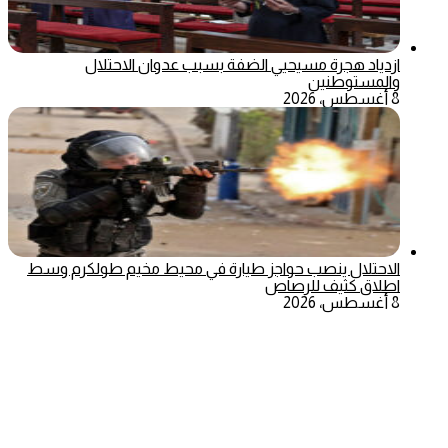
ازدياد هجرة مسيحيي الضفة بسبب عدوان الاحتلال
والمستوطنين
8 أغسطس، 2026
الاحتلال ينصب حواجز طيارة في محيط مخيم طولكرم وسط
اطلاق كثيف للرصاص
8 أغسطس، 2026
‫X
تيلقرام
ماسنجر
ماسنجر
واتساب
فيسبوك