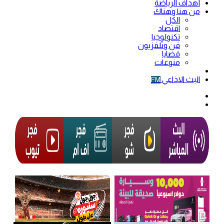
أهداف الرياضة
من هنا وهناك
الكل
اقتصاد
تكنولوجيا
فن وتلفزيون
قضايا
منوعات
فيديو
البث الاذاعي
FM
الوضع
المظلم