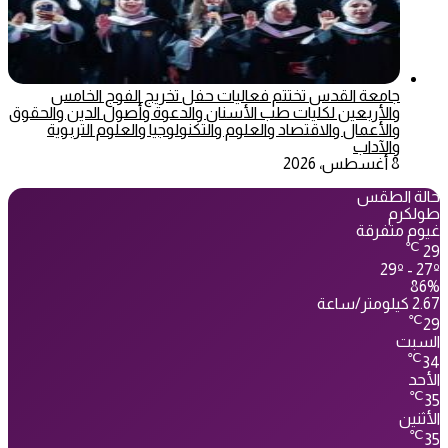
جامعة القدس تختتم فعاليات حفل تخريج الفوج الخامس
والأربعين لكليات طب الأسنان والدعوة وأصول الدين والحقوق
والأعمال والاقتصاد والعلوم والتكنولوجيا والعلوم التربوية
والآداب
8 أغسطس، 2026
حالة الطقس
طولكرم
غيوم متفرقة
℃
29
29º - 27º
86%
2.67 كيلومتر/ساعة
℃
29
السبت
℃
34
الأحد
℃
35
الأثنين
℃
35