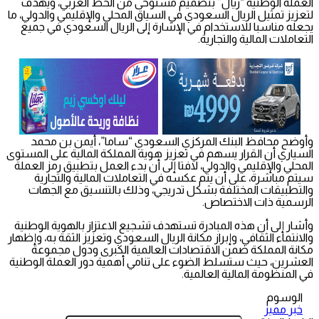
العملة الوطنية “ريال” بتصميم مستوحى من الخط العربي، ويهدف
لتعزيز تمثيل الريال السعودي في السياق المحلي والإقليمي والدولي، ما
يجعله مناسبا للاستخدام في الإشارة إلى الريال السعودي في جميع
التعاملات المالية والتجارية.
وأوضح محافظ البنك المركزي السعودي “ساما”، أيمن بن محمد
السياري أن القرار يسهم في تعزيز هوية المملكة المالية على المستوى
المحلي والإقليمي والدولي، لافتا إلى أن بدء العمل بتطبيق رمز العملة
سيتم مباشرة، على أن يتم عكسه في التعاملات المالية والتجارية
والتطبيقات المختلفة بشكل تدريجي، وذلك بالتنسيق مع الجهات
الرسمية ذات الاختصاص.
وأشار إلى أن هذه المبادرة تستهدف تشجيع الاعتزاز بالهوية الوطنية
والانتماء الثقافي، وإبراز مكانة الريال السعودي وتعزيز الثقة به، وإظهار
مكانة المملكة ضمن الاقتصادات العالمية الكبرى ودول مجموعة
العشرين، حيث ستسلط الضوء على تنامي أهمية دور العملة الوطنية
في المنظومة المالية العالمية.
الوسوم
خبر مميز