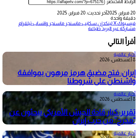
الرابط المختصر:
20 فبراير، 2025
آخر تحديث: 20 فبراير، 2025
دقيقة واحدة
فيسبوك
‫X
لينكدإن
سكايب
ماسنجر
ماسنجر
واتساب
تيلقرام
مشاركة عبر البريد
طباعة
أقرأ التالي
أخبار عالمية
8 أغسطس، 2026
إيران: فتح مضيق هرمز مرهون بموافقة
واشنطن على شروطنا
أخبار عالمية
8 أغسطس، 2026
تقرير: كبار قادة الجيش الأمريكي يبحثون عن
“مخرج” من حرب إيران
أخبار عالمية