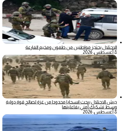
الاحتلال يحتجز مواطنين من طمون ومخيم الفارعة
8 أغسطس، 2026
جيش الاحتلال يبحث انسحابا محدودا من غزة لصالح قوة دولية
وسط تشكيك أمني بفاعليتها
8 أغسطس، 2026