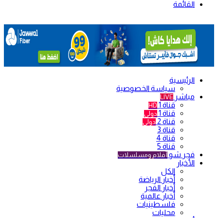
القائمة
الرئيسية
سياسة الخصوصية
مباشر
LIVE
قناة 1
HD
قناة 1
دولي
قناة 2
دولي
قناة 3
قناة 4
قناة 5
فجر شو
أفلام ومسلسلات
الأخبار
الكل
أخبار الرياضة
أخبار الفجر
أخبار عالمية
فلسطينيات
محليات