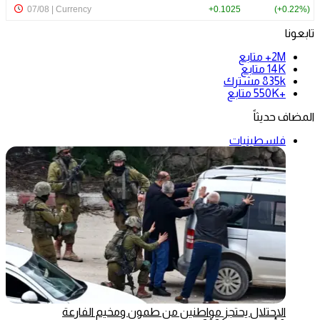
تابعونا
2M+
متابع
14K
متابع
835k
مشترك
+550K
متابع
المضاف حديثاً
فلسطينيات
الاحتلال يحتجز مواطنين من طمون ومخيم الفارعة