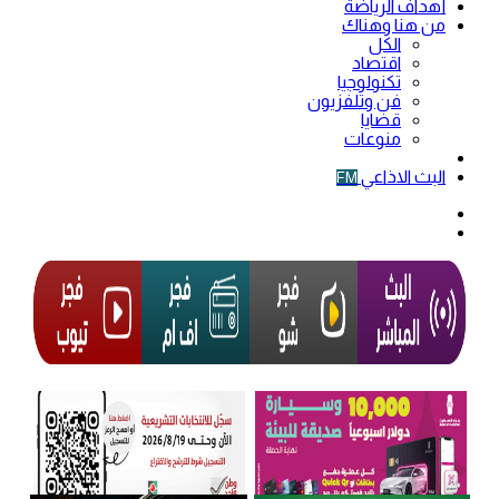
أهداف الرياضة
من هنا وهناك
الكل
اقتصاد
تكنولوجيا
فن وتلفزيون
قضايا
منوعات
فيديو
البث الاذاعي
FM
الوضع
المظلم