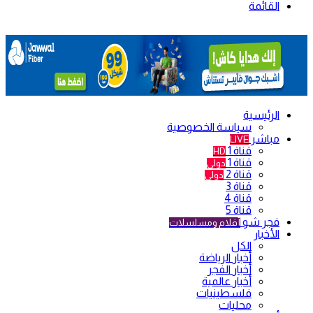
القائمة
الرئيسية
سياسة الخصوصية
مباشر
LIVE
قناة 1
HD
قناة 1
دولي
قناة 2
دولي
قناة 3
قناة 4
قناة 5
فجر شو
أفلام ومسلسلات
الأخبار
الكل
أخبار الرياضة
أخبار الفجر
أخبار عالمية
فلسطينيات
محليات