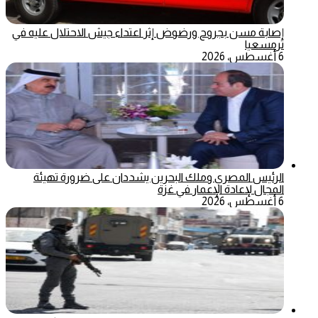
إصابة مسن بجروح ورضوض إثر اعتداء جيش الاحتلال عليه في
ترمسعيا
6 أغسطس، 2026
الرئيس المصري وملك البحرين يشددان على ضرورة تهيئة
المجال لإعادة الإعمار في غزة
6 أغسطس، 2026