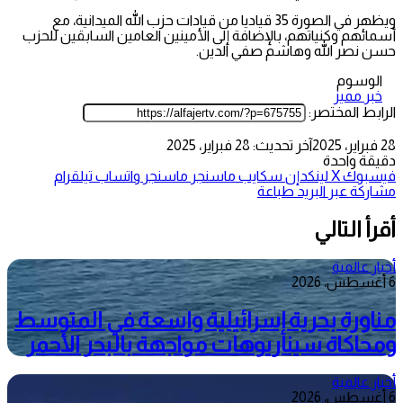
ويظهر في الصورة 35 قياديا من قيادات حزب الله الميدانية، مع
أسمائهم وكنياتهم، بالإضافة إلى الأمينين العامين السابقين للحزب
حسن نصر الله وهاشم صفي الدين.
الوسوم
خبر مميز
الرابط المختصر:
28 فبراير، 2025
آخر تحديث: 28 فبراير، 2025
دقيقة واحدة
فيسبوك
‫X
لينكدإن
سكايب
ماسنجر
ماسنجر
واتساب
تيلقرام
مشاركة عبر البريد
طباعة
أقرأ التالي
أخبار عالمية
6 أغسطس، 2026
مناورة بحرية إسرائيلية واسعة في المتوسط
ومحاكاة سيناريوهات مواجهة بالبحر الأحمر
أخبار عالمية
6 أغسطس، 2026