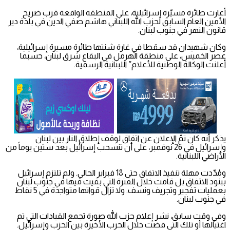
أغارت طائرة مسيّرة إسرائيلية، على المنطقة الواقعة قرب ضريح
الأمين العام السابق لحزب الله اللبناني هاشم صفي الدين في بلدة دير
قانون النهر في جنوب لبنان.
وكان شهيدان قد سقطا في غارة شنتها طائرة مسيرة إسرائيلية،
عصر الخميس، على منطقة الهرمل في البقاع شرق لبنان، حسبما
أعلنت الوكالة الوطنية للأعلام” اللبنانية الرسمية.
يذكر أنه كان تمّ الإعلان عن اتفاق لوقف إطلاق النار بين لبنان
وإسرائيل في 26 نوفمبر، على أن تنسحب إسرائيل بعد ستين يوماً من
الأراضي اللبنانية.
ومُدّدت مهلة تنفيذ الاتفاق حتى 18 فبراير الحالي. ولم تلتزم إسرائيل
ببنود الاتفاق بل قامت خلال الفترة التي بقيت فيها في جنوب لبنان
بعمليات تفجير وتجريف ونسف. ولا تزال قواتها متواجدة في 5 نقاط
في جنوب لبنان.
وفي وقت سابق، نشر إعلام حزب الله صورة تجمع القيادات التي تم
اغتيالها أو تلك التي قضت خلال الحرب الأخيرة بين الحزب وإسرائيل.