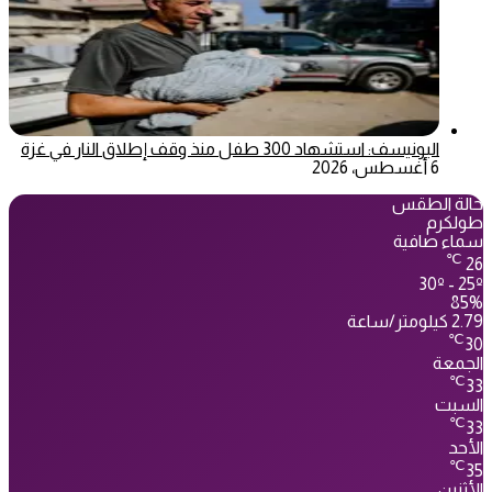
اليونيسف: استشهاد 300 طفل منذ وقف إطلاق النار في غزة
6 أغسطس، 2026
حالة الطقس
طولكرم
سماء صافية
℃
26
30º - 25º
85%
2.79 كيلومتر/ساعة
℃
30
الجمعة
℃
33
السبت
℃
33
الأحد
℃
35
الأثنين