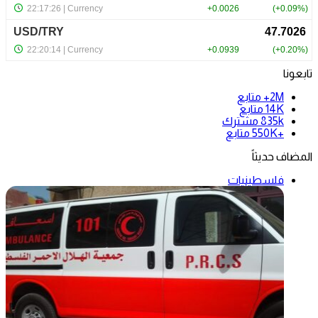
تابعونا
2M+
متابع
14K
متابع
835k
مشترك
+550K
متابع
المضاف حديثاً
فلسطينيات