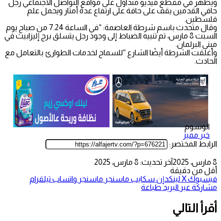
ويظهر في مقطع فيديو متداول على مواقع التواصل الاجتماعي رجل
حافي القدمين يقف على حافة على ارتفاع عدة أمتار ويحمل علم
فلسطين.
وقال متحدث باسم شرطة العاصمة: “في الساعة 7.24 من صباح يوم
السبت 8 مارس، تم تنبيه الضباط إلى وجود رجل يتسلق برج إليزابيث في
مبنى البرلمان.
وأغلقت الشرطة أيضًا الشارع “للسماح لخدمات الطوارئ بالتعامل مع
الحادث.
الوسوم
خبر مميز
الرابط المختصر:
8 مارس، 2025
آخر تحديث: 8 مارس، 2025
أقل من دقيقة
فيسبوك
‫X
لينكدإن
سكايب
ماسنجر
ماسنجر
واتساب
تيلقرام
مشاركة عبر البريد
طباعة
أقرأ التالي