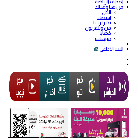
أهداف الرياضة
من هنا وهناك
الكل
اقتصاد
تكنولوجيا
فن وتلفزيون
قضايا
منوعات
فيديو
البث الاذاعي
FM
الوضع
المظلم