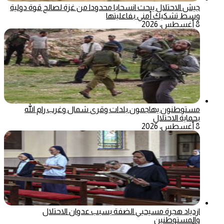
جيش الاحتلال يبحث انسحابا محدودا من غزة لصالح قوة دولية
وسط تشكيك أمني بفاعليتها
8 أغسطس، 2026
مستوطنون يهاجمون بلدات وقرى شمال وغرب رام الله
بحماية الاحتلال
8 أغسطس، 2026
ازدياد هجرة مسيحيي الضفة بسبب عدوان الاحتلال
والمستوطنين