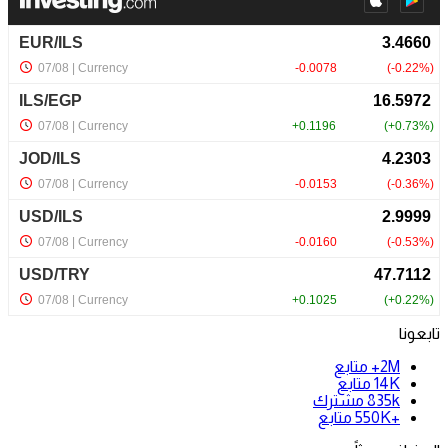
تابعونا
2M+
متابع
14K
متابع
835k
مشترك
+550K
متابع