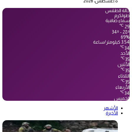
8 أغسطس، 2026
حالة الطقس
طولكرم
سماء صافية
℃
29
34º - 28º
69%
3.54 كيلومتر/ساعة
℃
34
الأحد
℃
35
الأثنين
℃
35
الثلاثاء
℃
35
الأربعاء
℃
34
الخميس
الأشهر
الأخيرة