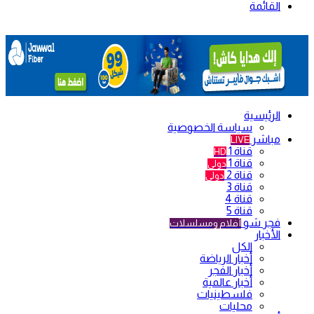
القائمة
الرئيسية
سياسة الخصوصية
مباشر
LIVE
قناة 1
HD
قناة 1
دولي
قناة 2
دولي
قناة 3
قناة 4
قناة 5
فجر شو
أفلام ومسلسلات
الأخبار
الكل
أخبار الرياضة
أخبار الفجر
أخبار عالمية
فلسطينيات
محليات