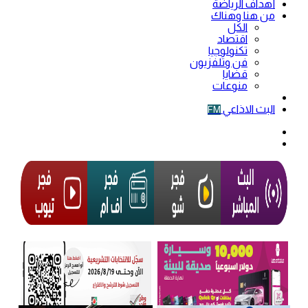
أهداف الرياضة
من هنا وهناك
الكل
اقتصاد
تكنولوجيا
فن وتلفزيون
قضايا
منوعات
فيديو
البث الاذاعي
FM
الوضع
المظلم