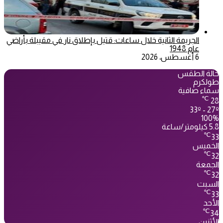
الجريمة الثانية خلال ساعات: قتيل بإطلاق نار في مقيبلة بأراضي
عام 1948
6 أغسطس، 2026
حالة الطقس
طولكرم
سماء صافية
℃
28
33º - 27º
100%
5.8 كيلومتر/ساعة
℃
33
الخميس
℃
32
الجمعة
℃
32
السبت
℃
33
الأحد
℃
34
الأثنين