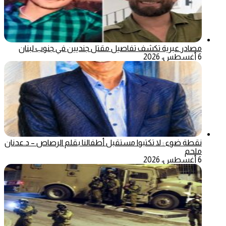
مصادر عبرية تكشف تفاصيل مقتل جنديين في جنوب لبنان
6 أغسطس، 2026
نقطة ضوء : لا تكتبوا مستقبل أطفالنا بقلم الرصاص – د.عدنان
ملحم
6 أغسطس، 2026