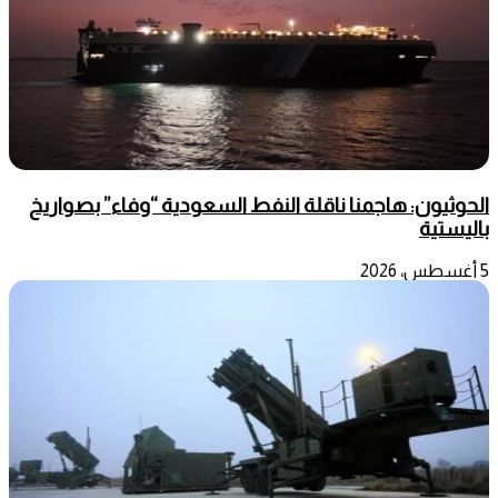
الحوثيون: هاجمنا ناقلة النفط السعودية “وفاء” بصواريخ
باليستية
5 أغسطس، 2026