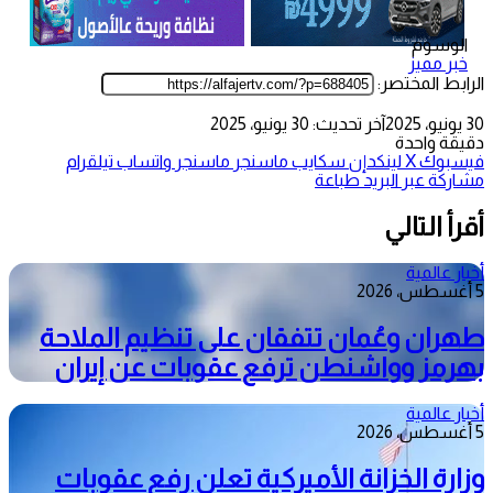
الوسوم
خبر مميز
الرابط المختصر:
30 يونيو، 2025
آخر تحديث: 30 يونيو، 2025
دقيقة واحدة
فيسبوك
‫X
لينكدإن
سكايب
ماسنجر
ماسنجر
واتساب
تيلقرام
مشاركة عبر البريد
طباعة
أقرأ التالي
أخبار عالمية
5 أغسطس، 2026
طهران وعُمان تتفقان على تنظيم الملاحة
بهرمز وواشنطن ترفع عقوبات عن إيران
أخبار عالمية
5 أغسطس، 2026
وزارة الخزانة الأميركية تعلن رفع عقوبات