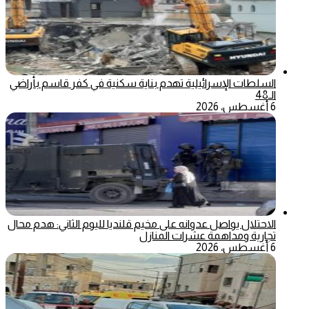
السلطات الإسرائيلية تهدم بناية سكنية في كفر قاسم بأراضي
الـ48
6 أغسطس، 2026
الاحتلال يواصل عدوانه على مخيم قلنديا لليوم الثاني: هدم محال
تجارية ومداهمة عشرات المنازل
6 أغسطس، 2026