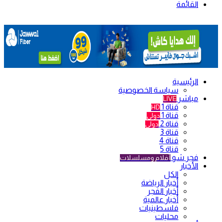
القائمة
الرئيسية
سياسة الخصوصية
مباشر
LIVE
قناة 1
HD
قناة 1
دولي
قناة 2
دولي
قناة 3
قناة 4
قناة 5
فجر شو
أفلام ومسلسلات
الأخبار
الكل
أخبار الرياضة
أخبار الفجر
أخبار عالمية
فلسطينيات
محليات