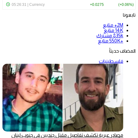
تابعونا
2M+
متابع
14K
متابع
835k
مشترك
+550K
متابع
المضاف حديثاً
فلسطينيات
مصادر عبرية تكشف تفاصيل مقتل جنديين في جنوب لبنان