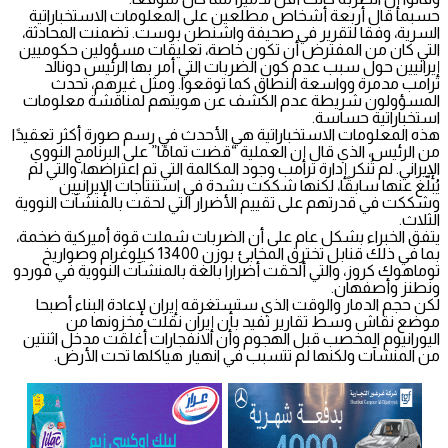
حسبما قال أربعة أشخاص مطلعين على المعلومات الاستخباراتية
السرية، وفقا لتقرير في صحيفة واشنطن بوست. تضمنت المحادثة،
التي كان من المفترض أن تكون خاصة، تعليقات مسؤولين حكوميين
إيرانيين حول سبب عدم كون الضربات التي أمر بها الرئيس دونالد
ترامب مدمرة وواسعة النطاق كما توقعوا. ومثل غيرهم، تحدث
المسؤولون شريطة عدم الكشف عن هويتهم لمناقشة معلومات
استخباراتية حساسة.
هذه المعلومات الاستخباراتية هي الأحدث في رسم صورة أكثر تعقيدًا
من الرئيس، الذي قال إن العملية “قضت تمامًا” على البرنامج النووي
الإيراني. لم تُنكر إدارة ترامب وجود المكالمة التي تم اعتراضها، والتي لم
يُبلّغ عنها سابقًا، لكنها شككت بشدة في استنتاجات الإيرانيين
وشككت في قدرتهم على تقييم الأضرار التي لحقت بالمنشآت النووية
الثلاث.
يتفق الخبراء بشكل عام على أن الضربات شملت قوة أميركية ضخمة،
بما في ذلك قنابل تخترق المخابئ بوزن 13400 كيلوغرام وصواريخ
توماهوك كروز، والتي ألحقت أضرارا بالغة بالمنشآت النووية في فوردو
ونطنز وأصفهان.
لكن حجم الدمار والوقت الذي ستستغرقه إيران لإعادة البناء أصبحا
موضع نقاش وسط تقارير تفيد بأن إيران نقلت مخزونها من
اليورانيوم المخصب قبل الهجوم وأن الانفجارات أغلقت مدخل اثنتين
من المنشآت ولكنها لم تتسبب في انهيار هياكلها تحت الأرض.