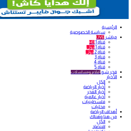
الرئيسية
سياسة الخصوصية
مباشر
LIVE
قناة 1
HD
قناة 1
دولي
قناة 2
دولي
قناة 3
قناة 4
قناة 5
فجر شو
أفلام ومسلسلات
الأخبار
الكل
أخبار الرياضة
أخبار الفجر
أخبار عالمية
فلسطينيات
محليات
أهداف الرياضة
من هنا وهناك
الكل
اقتصاد