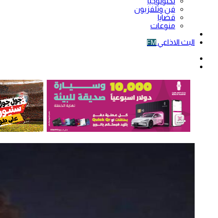
تكنولوجيا
فن وتلفزيون
قضايا
منوعات
فيديو
البث الاذاعي
FM
الوضع
المظلم