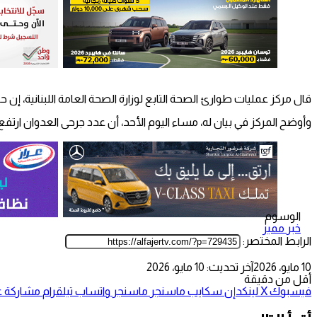
قال مركز عمليات طوارئ الصحة التابع لوزارة الصحة العامة اللبنانية، إن حصيلة شهداء عدوان ا
وأوضح المركز في بيان له، مساء اليوم الأحد، أن عدد جرحى العدوان ارتفع إلى 8693، في الوقت الذي تتواصل فيه الغارات الإسرائيلية على مناطق واسعة من لبنان، تتركز في مدن وقرى وبلد
الوسوم
خبر مميز
الرابط المختصر:
10 مايو، 2026
آخر تحديث: 10 مايو، 2026
أقل من دقيقة
فيسبوك
‫X
لينكدإن
سكايب
ماسنجر
ماسنجر
واتساب
تيلقرام
مشاركة عب