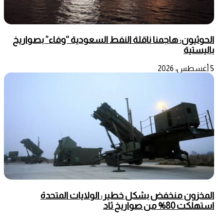
الحوثيون: هاجمنا ناقلة النفط السعودية “وفاء” بصواريخ
باليستية
5 أغسطس، 2026
المخزون منخفض بشكل خطير: الولايات المتحدة
استهلكت 80% من صواريخ ثاد