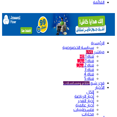
القائمة
الرئيسية
سياسة الخصوصية
مباشر
LIVE
قناة 1
HD
قناة 1
دولي
قناة 2
دولي
قناة 3
قناة 4
قناة 5
فجر شو
أفلام ومسلسلات
الأخبار
الكل
أخبار الرياضة
أخبار الفجر
أخبار عالمية
فلسطينيات
محليات