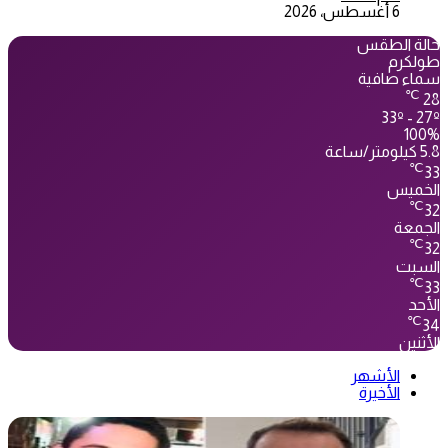
6 أغسطس، 2026
حالة الطقس
طولكرم
سماء صافية
℃
28
33º - 27º
100%
5.8 كيلومتر/ساعة
℃
33
الخميس
℃
32
الجمعة
℃
32
السبت
℃
33
الأحد
℃
34
الأثنين
الأشهر
الأخيرة