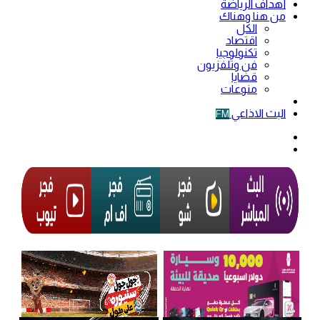
أهداف الرياضة
من هنا وهناك
الكل
اقتصاد
تكنولوجيا
فن وتلفزيون
قضايا
منوعات
فيديو
البث الاذاعي
FM
الوضع
المظلم