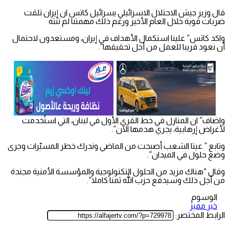
قال وزير جيش الاحتلال الاسرائيلي يسرائيل كاتس ان إيران تلقت
ضربات قوية خلال العام الأخير ورغم ذلك مهمتنا لم تنته
واكد كاتس” علينا استكمال الأهداف في إيران، ومستعدون لاحتمال
أن نعود قريبا للعمل من أجل تحقيقها”.
واضاف” ان المنازل في خط القرى الأول في لبنان، التي استُخدمت
لأغراض إرهابية، يجري هدمها الآن”.
وتابع ” عيتا الشعب أصبحت من الماضي وندرك خطر المسيّرات وجرى
وضع حلول في الميدان”.
وقال “هناك مزيد من الحلول التكنولوجية والمؤسسة الأمنية مجندة
من أجل ذلك وسيدفع حزب الله ثمنا كاملا”.
الوسوم
خبر مميز
الرابط المختصر: