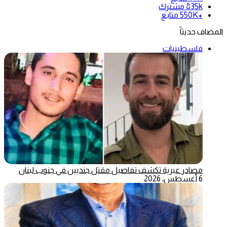
835k
مشترك
+550K
متابع
المضاف حديثاً
فلسطينيات
مصادر عبرية تكشف تفاصيل مقتل جنديين في جنوب لبنان
6 أغسطس، 2026