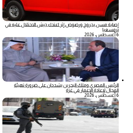
إصابة مسن بجروح ورضوض إثر اعتداء جيش الاحتلال عليه في
ترمسعيا
6 أغسطس، 2026
الرئيس المصري وملك البحرين يشددان على ضرورة تهيئة
المجال لإعادة الإعمار في غزة
6 أغسطس، 2026