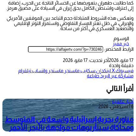
كما طالبت طهران بتعويضها عن الخسائر الناتجة عن الحرب، إضافة
إلى اعتراف واشنطن الكامل بحق إيران في السيادة على مضيق هرمز.
وتعكس هذه الشروط المتبادلة حجم التباعد بين الموقفين الأمريكي
والإيراني، في ظل تعثر المسار التفاوضي واستمرار التوتر الإقليمي
والتصعيد العسكري في أكثر من ساحة.
الوسوم
خبر مميز
الرابط المختصر:
17 مايو، 2026
آخر تحديث: 17 مايو، 2026
دقيقة واحدة
فيسبوك
‫X
لينكدإن
سكايب
ماسنجر
ماسنجر
واتساب
تيلقرام
مشاركة عبر البريد
طباعة
أقرأ التالي
أخبار عالمية
6 أغسطس، 2026
مناورة بحرية إسرائيلية واسعة في المتوسط
ومحاكاة سيناريوهات مواجهة بالبحر الأحمر