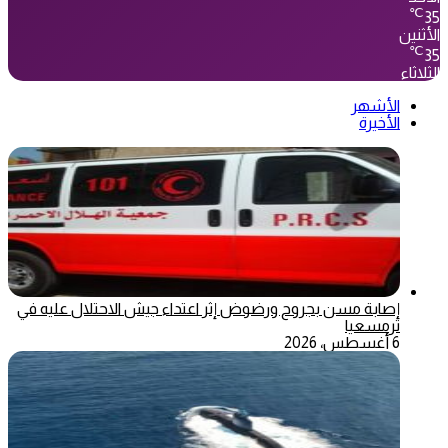
℃
35
الأثنين
℃
35
الثلاثاء
الأشهر
الأخيرة
إصابة مسن بجروح ورضوض إثر اعتداء جيش الاحتلال عليه في
ترمسعيا
6 أغسطس، 2026