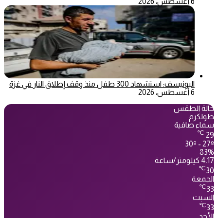
6 أغسطس، 2026
اليونيسف: استشهاد 300 طفل منذ وقف إطلاق النار في غزة
6 أغسطس، 2026
حالة الطقس
طولكرم
سماء صافية
℃
29
30º - 27º
83%
4.17 كيلومتر/ساعة
℃
30
الجمعة
℃
33
السبت
℃
33
الأحد