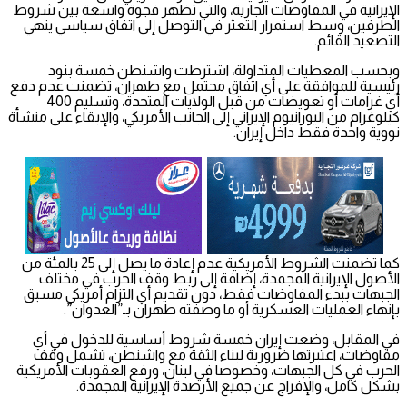
الإيرانية في المفاوضات الجارية، والتي تظهر فجوة واسعة بين شروط
الطرفين، وسط استمرار التعثر في التوصل إلى اتفاق سياسي ينهي
التصعيد القائم.
وبحسب المعطيات المتداولة، اشترطت واشنطن خمسة بنود
رئيسية للموافقة على أي اتفاق محتمل مع طهران، تضمنت عدم دفع
أي غرامات أو تعويضات من قبل الولايات المتحدة، وتسليم 400
كيلوغرام من اليورانيوم الإيراني إلى الجانب الأمريكي، والإبقاء على منشأة
نووية واحدة فقط داخل إيران.
كما تضمنت الشروط الأمريكية عدم إعادة ما يصل إلى 25 بالمئة من
الأصول الإيرانية المجمدة، إضافة إلى ربط وقف الحرب في مختلف
الجبهات ببدء المفاوضات فقط، دون تقديم أي التزام أمريكي مسبق
بإنهاء العمليات العسكرية أو ما وصفته طهران بـ”العدوان”.
في المقابل، وضعت إيران خمسة شروط أساسية للدخول في أي
مفاوضات، اعتبرتها ضرورية لبناء الثقة مع واشنطن، تشمل وقف
الحرب في كل الجبهات، وخصوصا في لبنان، ورفع العقوبات الأمريكية
بشكل كامل، والإفراج عن جميع الأرصدة الإيرانية المجمدة.