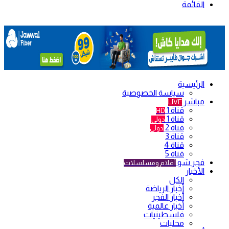
القائمة
الرئيسية
سياسة الخصوصية
مباشر
LIVE
قناة 1
HD
قناة 1
دولي
قناة 2
دولي
قناة 3
قناة 4
قناة 5
فجر شو
أفلام ومسلسلات
الأخبار
الكل
أخبار الرياضة
أخبار الفجر
أخبار عالمية
فلسطينيات
محليات