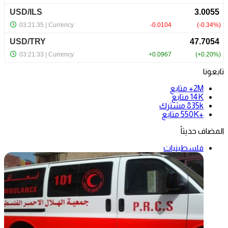
تابعونا
2M+
متابع
14K
متابع
835k
مشترك
+550K
متابع
المضاف حديثاً
فلسطينيات