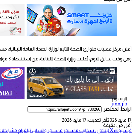
أعلن مركز عمليات طوارئ الصحة التابع لوزارة الصحة العامة اللبنانية، مساء اليوم الأحد، أن الحصيل
وفي وقت سابق اليوم، أعلنت وزارة الصحة اللبنانية، عن استشهاد 3 مواطنين وإصابة 5 آخرين جراء قصف طيران الاحتلال بلدة طيرفلسية جنوب البلاد.
الوسوم
خبر مميز
الرابط المختصر:
17 مايو، 2026
آخر تحديث: 17 مايو، 2026
أقل من دقيقة
فيسبوك
‫X
لينكدإن
سكايب
ماسنجر
ماسنجر
واتساب
تيلقرام
مشاركة عب