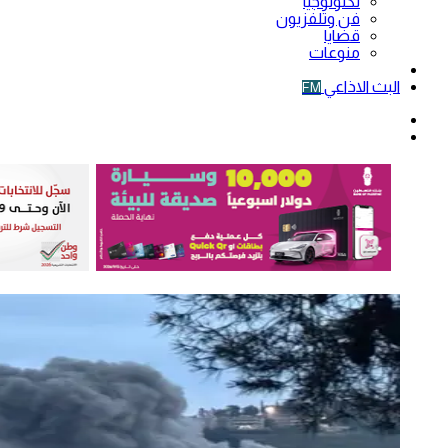
تكنولوجيا
فن وتلفزيون
قضايا
منوعات
فيديو
البث الاذاعي
FM
الوضع
المظلم