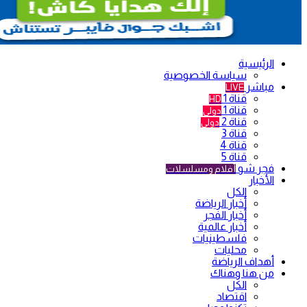
الرئيسية
سياسة الخصوصية
مباشر
LIVE
قناة 1
HD
قناة 1
دولي
قناة 2
دولي
قناة 3
قناة 4
قناة 5
فجر شو
أفلام ومسلسلات
الأخبار
الكل
أخبار الرياضة
أخبار الفجر
أخبار عالمية
فلسطينيات
محليات
أهداف الرياضة
من هنا وهناك
الكل
اقتصاد