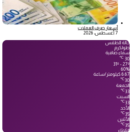
أسعار صرف العملات
7 أغسطس، 2026
حالة الطقس
طولكرم
سماء صافية
℃
30
31º - 27º
60%
6.67 كيلومتر/ساعة
℃
30
الجمعة
℃
33
السبت
℃
33
الأحد
℃
35
الأثنين
℃
35
الثلاثاء