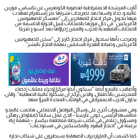
أثارت المرشحة الديمقراطية لعضوية الكونغرس عن تكساس، مورين
غاليندو، جدلا واسعا بعد تصريحات نشرتها عبر إنستغرام تعهدت
فيها بتحويل مركز احتجاز للمهاجرين إلى “معسكر للصهيونيين
الأمريكيين” في حال فوزها بالانتخابات.قبيل الجولة الحاسمة من
الانتخابات التمهيدية للحزب، والمقرر إجراؤها بعد أسبوع تقريبًا.
وصرحت بأنها ستحول مركز احتجاز كارنز إلى “سجن للصهيونيين
الأمريكيين وضباط الهجرة السابقين بتهمة الاتجار بالبشر”.
وأضافت غاليندو أيضا: “سيكون أيضا مركزا لإجراء عمليات إخصاء
المتحرشين بالأطفال، والذين يُرجّح أن يشكّلوا غالبية الصهاينة”. والآن،
يحاول الحزب الديمقراطي في الولايات المتحدة التبرؤ منها.
وفي منشورات أخرى على وسائل التواصل الاجتماعي، هاجمت غاليندو
منافسها الرئيسي، جوني غارسيا – الذي عمل سابقا كمفاوض رهائن
ومسؤول إعلامي في مكتب شرطة مقاطعة بيكسار – متهمة إياه
برغبته في “احتجاز اليهود والمكسيكيين في مستودعات”.
كما كشفت أن المليارديرات الصهاينة يسيطرون على شبكات تجارة