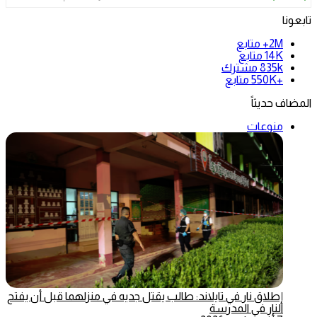
تابعونا
2M+
متابع
14K
متابع
835k
مشترك
+550K
متابع
المضاف حديثاً
منوعات
إطلاق نار في تايلاند: طالب يقتل جديه في منزلهما قبل أن يفتح
النار في المدرسة