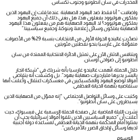
المخدرات في سان أنطونيو وجنوب تكساس.
واضافت ” أنا فقط ضد اليهود الصهاينة. عندما قلت إن اليهود الذين
يملكون هوليوود يفعلون هذا، هل يعني ذلك أن جميع اليهود
يملكون هوليوود؟ لا. اليهود الصهاينة هم من يفعلون هذا. اليهود
الصهاينة يملكون وسائل إعلامنا، وبنوكنا، وجميع سياسيينا.”
تصدّرت غاليندو الجولة الأولى من الانتخابات بنسبة 29% من الأصوات،
متفوّقةً على غارسيا بنحو نقطتين مئويتين.
ويتنافس الاثنان الآن على تمثيل الدائرة الانتخابية الممتدة من سان
أنطونيو إلى ضواحي أوستن.
خلال الحملة، اتّهمت غاليندو غارسيا بأنه شريك في “شبكة اتجار
بالبشر يديرها مليارديرات صهاينة يهود”. بل وكشفت أنه يتقاضى
أموالا لوضع اليهود والمكسيكيين في معسكرات اعتقال، وأعلنت أنها
ستقاضيه بتهمة الخيانة العظمى.
وكتبت على وسائل التواصل الاجتماعي: “إنه مموّل من الصهاينة الذين
يسيطرون على سان أنطونيو”.
نشرت الليلة الماضية على صفحة الحملة الرسمية على فيسبوك، حيث
أعلنت أن “جميع السياسيين الذين تلقوا أموالا إسرائيلية يجب أن
يمثلوا أمام المحكمة بتهمة الخيانة العظمى لمساعدة دولة أجنبية
لديها وسائل لإلحاق الضرر بالأمريكيين”.
الوسوم