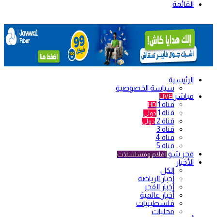
القائمة
الرئيسية
سياسة الخصوصية
مباشر
LIVE
قناة 1
HD
قناة 1
دولي
قناة 2
دولي
قناة 3
قناة 4
قناة 5
فجر شو
أفلام ومسلسلات
الأخبار
الكل
أخبار الرياضة
أخبار الفجر
أخبار عالمية
فلسطينيات
محليات