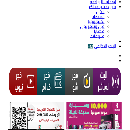
أهداف الرياضة
من هنا وهناك
الكل
اقتصاد
تكنولوجيا
فن وتلفزيون
قضايا
منوعات
فيديو
البث الاذاعي
FM
الوضع
المظلم