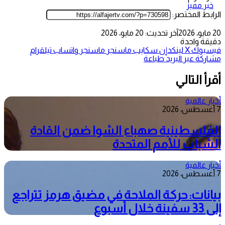
خبر مميز
الرابط المختصر:
20 مايو، 2026
آخر تحديث: 20 مايو، 2026
دقيقة واحدة
فيسبوك
‫X
لينكدإن
سكايب
ماسنجر
ماسنجر
واتساب
تيلقرام
مشاركة عبر البريد
طباعة
أقرأ التالي
أخبار عالمية
7 أغسطس، 2026
الفلسطينية صهباء الشوا ضمن القادة
الشباب للأمم المتحدة
أخبار عالمية
7 أغسطس، 2026
بيانات: حركة الملاحة في مضيق هرمز تتراجع
إلى 33 سفينة خلال أسبوع