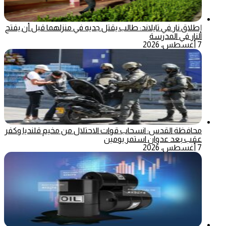
إطلاق نار في تايلاند: طالب يقتل جديه في منزلهما قبل أن يفتح
النار في المدرسة
7 أغسطس، 2026
محافظة القدس: انسحاب قوات الاحتلال من مخيم قلنديا وكفر
عقب بعد عدوان استمر يومين
7 أغسطس، 2026