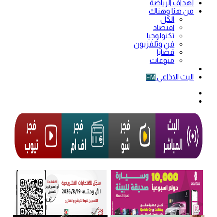
أهداف الرياضة
من هنا وهناك
الكل
اقتصاد
تكنولوجيا
فن وتلفزيون
قضايا
منوعات
فيديو
البث الاذاعي
FM
الوضع
المظلم