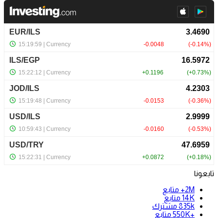
تابعونا
2M+
متابع
14K
متابع
835k
مشترك
+550K
متابع