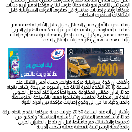
الإسرائيلي التقدم نحو بلدة حداثا جنوب لبنان، مؤكدا تدمير أربع دبابات
ميركافا وإيقاع إصابات مباشرة في صفوف القوات الإسرائيلية خلال
اشتباكات استمرت لساعات.
وقالت حزب الله إن جيش الاحتلال حاول خلال الأيام الماضية تدمير
دفاعات المقاومة في بلدة حداثا عبر غارات مكثفة بالطيران الحربي
وقصف مدفعي مركز، إلى جانب إدخال مفخخات واستقدام جرافات
وآليات هندسية، في إطار محاولات احتلال البلدة.
وأضاف أن قوة إسرائيلية مركبة حاولت، مساء أمس الثلاثاء عند
الساعة 20:10، التقدم للمرة الثالثة خلال أسبوع من بلدة رشاف باتجاه
حداثا، إلا أن مقاتلي المقاومة نصبوا لها كميناً عند المدخل الجنوبي
للبلدة في منطقة الملعب، واشتبكوا معها بالأسلحة المتوسطة
والصاروخية، ما أدى إلى وقوع إصابات مؤكدة بين أفراد القوة.
وأشار إلى أنه عند الساعة 20:50 حاولت دبابة ميركافا التقدم باتجاه بركة
حداثا، فاستهدفها المقاتلون “بالأسلحة المناسبة” وتمكنوا من
تدميرها والاشتباك مع حاميتها، قبل أن يتدخل الطيران الحربي
والمدفعية الإسرائيلية لتغطية عملية سحب الدبابة.