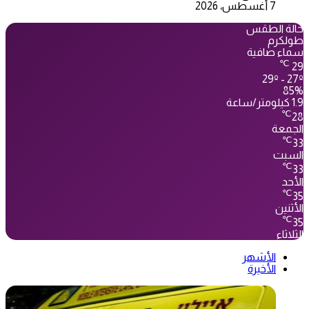
7 أغسطس، 2026
حالة الطقس
طولكرم
سماء صافية
℃
29
29º - 27º
85%
1.9 كيلومتر/ساعة
℃
28
الجمعة
℃
33
السبت
℃
33
الأحد
℃
35
الأثنين
℃
35
الثلاثاء
الأشهر
الأخيرة