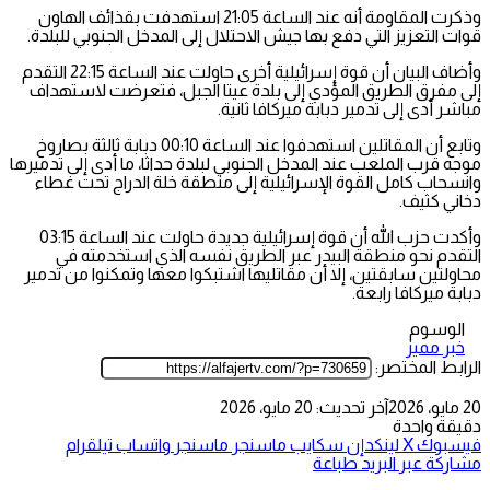
وذكرت المقاومة أنه عند الساعة 21:05 استهدفت بقذائف الهاون
قوات التعزيز التي دفع بها جيش الاحتلال إلى المدخل الجنوبي للبلدة.
وأضاف البيان أن قوة إسرائيلية أخرى حاولت عند الساعة 22:15 التقدم
إلى مفرق الطريق المؤدي إلى بلدة عيتا الجبل، فتعرضت لاستهداف
مباشر أدى إلى تدمير دبابة ميركافا ثانية.
وتابع أن المقاتلين استهدفوا عند الساعة 00:10 دبابة ثالثة بصاروخ
موجه قرب الملعب عند المدخل الجنوبي لبلدة حداثا، ما أدى إلى تدميرها
وانسحاب كامل القوة الإسرائيلية إلى منطقة خلة الدراج تحت غطاء
دخاني كثيف.
وأكدت حزب الله أن قوة إسرائيلية جديدة حاولت عند الساعة 03:15
التقدم نحو منطقة البيدر عبر الطريق نفسه الذي استخدمته في
محاولتين سابقتين، إلا أن مقاتليها اشتبكوا معها وتمكنوا من تدمير
دبابة ميركافا رابعة.
الوسوم
خبر مميز
الرابط المختصر:
20 مايو، 2026
آخر تحديث: 20 مايو، 2026
دقيقة واحدة
فيسبوك
‫X
لينكدإن
سكايب
ماسنجر
ماسنجر
واتساب
تيلقرام
مشاركة عبر البريد
طباعة