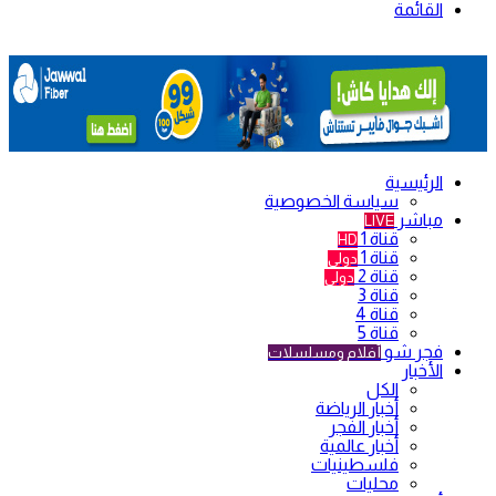
القائمة
الرئيسية
سياسة الخصوصية
مباشر
LIVE
قناة 1
HD
قناة 1
دولي
قناة 2
دولي
قناة 3
قناة 4
قناة 5
فجر شو
أفلام ومسلسلات
الأخبار
الكل
أخبار الرياضة
أخبار الفجر
أخبار عالمية
فلسطينيات
محليات