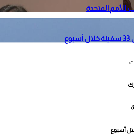
 للأمم المتحدة
ع
رك
ة