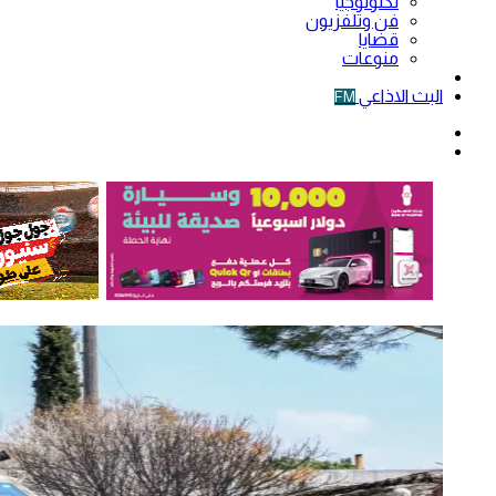
تكنولوجيا
فن وتلفزيون
قضايا
منوعات
فيديو
البث الاذاعي
FM
الوضع
المظلم