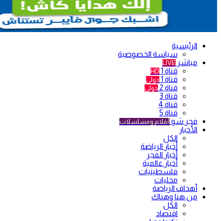
الرئيسية
سياسة الخصوصية
مباشر
LIVE
قناة 1
HD
قناة 1
دولي
قناة 2
دولي
قناة 3
قناة 4
قناة 5
فجر شو
أفلام ومسلسلات
الأخبار
الكل
أخبار الرياضة
أخبار الفجر
أخبار عالمية
فلسطينيات
محليات
أهداف الرياضة
من هنا وهناك
الكل
اقتصاد