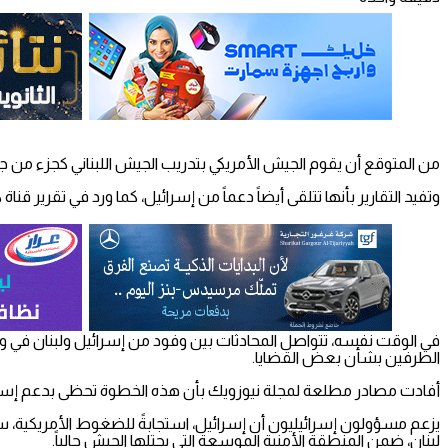
من المتوقع أن يقوم الجيش الأمريكي بتدريب الجيش اللبناني كجزء من 
وتفيد التقارير بأنها تتلقى أيضاً دعماً من إسرائيل، كما ورد في تقرير قناة كان 11 الإخبارية الليلة الم
في الوقت نفسه، تتواصل المحادثات بين وفود من إسرائيل ولبنان في 
الطرفين بشأن بعض القضايا.
أفادت مصادر مطلعة لمجلة نيوزويك بأن هذه الخطوة تحظى بدعم إسرا
يزعم مسؤولون إسرائيليون أن إسرائيل، استجابةً للضغوط الأمريكية، 
لبنان، ضمن المنطقة الأمنية الموسعة التي يحتلها الجيش حالياً.