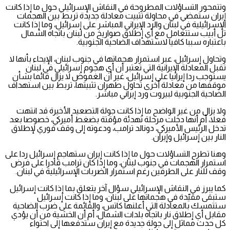
وتتمحور التساؤلات المطروحة في النقاش الإسرائيلي حول ما إذا كانت
إيران ستمضي في محاولة تثبيت معادلة جديدة تربط بين الهجمات
الإسرائيلية في لبنان والرد الإيراني المباشر على إسرائيل، وما إذا كانت
تل أبيب ستتعامل مع أي إطلاق صواريخ من لبنان باتجاه الشمال
باعتباره سببا كافيا لاستهداف الضاحية الجنوبية.
وتحاول إسرائيل، عبر استمرار هجماتها في جنوب لبنان، الإيحاء بأنها لا
تقبل المعادلة الإيرانية التي تعتبر أن أي هجوم إسرائيلي في لبنان
يستوجب ردا إيرانيا على إسرائيل، غير أن الغموض لا يزال قائما بشأن
موقفها من معادلة أخرى تحاول طهران تثبيتها، تربط بين استهداف
الضاحية الجنوبية لبيروت ورد إيراني مباشر.
ولا يزال من غير الواضح ما إذا كانت جولة التصعيد الأخيرة قد انتهت
فعلا، أم أنها دخلت مرحلة تهدئة مؤقتة بضغط أميركي، خصوصا بعد
تدخل الرئيس الأميركي، دونالد ترامب، ودعوته إلى وقف فوري لإطلاق
النار بين إسرائيل وإيران.
وهنا تطرح التساؤلات حول ما إذا كانت إيران ستهاجم إسرائيل ردا على
استمرار الهجمات في جنوب لبنان، وما إذا كان ترامب قادرا على فرض
وقف للنار على الطرفين رغم استمرار الضربات الإسرائيلية في لبنان.
كما يبرز في النقاش الإسرائيلي سؤال آخر يتعلق بما إذا كانت إسرائيل
ستبقى مقيّدة في هجماتها على لبنان، وما إذا كانت إسرائيل
ستتمسك بالمعادلة التي أعلنها كاتس، والقائمة على ضرب الضاحية
مقابل أي إطلاق نار باتجاه بلدات الشمال، أم أن الخشية من أن يؤدي
كل حدث مماثل إلى جولة جديدة مع إيران ستدفعها إلى احتواء