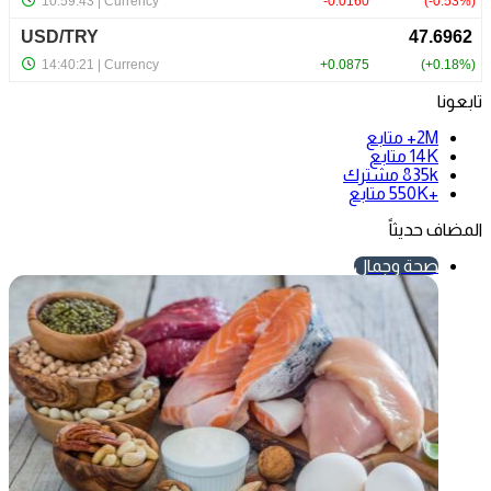
تابعونا
2M+
متابع
14K
متابع
835k
مشترك
+550K
متابع
المضاف حديثاً
صحة وجمال