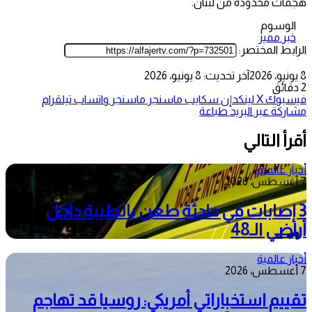
هجمات محدودة من لبنان.
الوسوم
خبر مميز
الرابط المختصر:
8 يونيو، 2026
آخر تحديث: 8 يونيو، 2026
2 دقائق
فيسبوك
‫X
لينكدإن
سكايب
ماسنجر
ماسنجر
واتساب
تيلقرام
مشاركة عبر البريد
طباعة
أقرأ التالي
أخبار عالمية
7 أغسطس، 2026
3 إصابات في حادثة طعن بالطيبة داخل
أراضي الـ48
أخبار عالمية
7 أغسطس، 2026
تقييم استخباراتي أمريكي: روسيا قد تهاجم