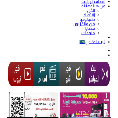
أهداف الرياضة
من هنا وهناك
الكل
اقتصاد
تكنولوجيا
فن وتلفزيون
قضايا
منوعات
فيديو
البث الاذاعي
FM
الوضع
المظلم