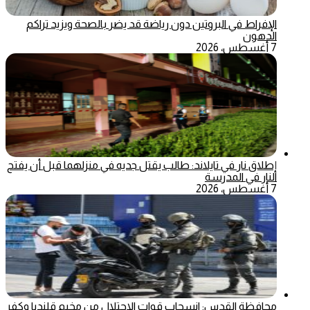
الإفراط في البروتين دون رياضة قد يضر بالصحة ويزيد تراكم
الدهون
7 أغسطس، 2026
إطلاق نار في تايلاند: طالب يقتل جديه في منزلهما قبل أن يفتح
النار في المدرسة
7 أغسطس، 2026
محافظة القدس: انسحاب قوات الاحتلال من مخيم قلنديا وكفر