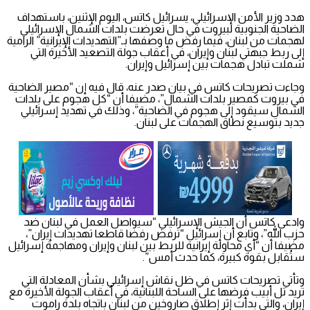
هدد وزير الأمن الإسرائيلي، يسرائيل كاتس، اليوم الإثنين، باستهداف
الضاحية الجنوبية لبيروت في حال تعرضت بلدات الشمال الإسرائيلي
لهجمات من لبنان، فيما رفض ما وصفها بـ”التهديدات الإيرانية” الرامية
إلى ربط جبهتي لبنان وإيران، في أعقاب جولة التصعيد الأخيرة التي
شملت تبادل هجمات بين إسرائيل وإيران.
وجاءت تصريحات كاتس في بيان صدر عنه، قال فيه إن “مصير الضاحية
في بيروت كمصير بلدات الشمال”، مضيفا أن “كل هجوم على بلدات
الشمال سيقود إلى هجوم في الضاحية”، وذلك في تهديد إسرائيلي
جديد بتوسيع نطاق الهجمات على لبنان.
وادعى كاتس أن الجيش الإسرائيلي “سيواصل العمل في لبنان ضد
حزب الله”، وتابع أن إسرائيل “ترفض رفضا قاطعا تهديدات إيران”،
مضيفا أن “أي محاولة إيرانية للربط بين لبنان وإيران ومهاجمة إسرائيل
ستُقابل بقوة كبيرة، كما حدث أمس”.
وتأتي تصريحات كاتس في ظل نقاش إسرائيلي بشأن المعادلة التي
تريد تل أبيب فرضها على الساحة اللبنانية، في أعقاب الجولة الأخيرة مع
إيران، والتي بدأت إثر إطلاق صاروخين من لبنان باتجاه بلدة راموت