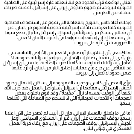
نفتالي الواقعة قرب الحدود مع لبنا، تبعتها غارة إسرائيلية على الضاحية
الجنوبية لبيروت، ثم هجوم صاروخي إيراني على إسرائيل، أعقبته ضربات
متبادلة بين الطرفين.
وبذلك أعاد كاتس التلويح بالمعادلة التي تقوم على استهداف الضاحية
الجنوبية كلما تعرضت بلدات إسرائيلية حدودية لهجوم من لبنان، غير
أن محللين عسكريين إسرائيليين لفتوا إلى إسرائيل ما تزال تضع قيودا
على نفسها، إذ إن استهداف قواتها في الجنوب اللبنان لا يعني،
بالضرورة، شن غارة على بيروت.
وذلك يعني أن إطلاق نار أو صواريخ لا تعبر من الأراضي اللبنانية، حتى
وإن أدى إلى تفعيل صفارات الإنذار في مواقع إسرائيلية حدودية، لا
يُعامل إسرائيليا باعتباره سببا كافيا لضرب الضاحية، ما يعني أن إسرائيل
قد تتغاضى عن جزء من عمليات إطلاق النار من لبنان، أو ترد عليها
ضمن حدود لا تصل إلى بيروت.
ورأى البعض أن كاتس يوجه رسالة مزدوجة إلى سكان الشمال وجنود
الجيش الإسرائيلي، مفادها أن إسرائيل ستواصل العمل ضد حزب الله،
لكنها في الوقت نفسه لا تزال “مقيدة”، وقد قوم باحتواء بعض
الهجمات أو الأحداث الميدانية التي لا تنسجم مع المعادلة التي تعلنها
رسميا.
أما في ما يتعلق بالمسار الإيراني، فإن تل أبيب لم تصدر حتى الآن إعلانا
رسميا بوقف الهجمات على إيران، غير أن المستوى السياسي أوعز
للجيش الإسرائيلي بوقف الهجمات على إيران، مع إبقاء حرية العمل
العسكري في جنوبي لبنان.