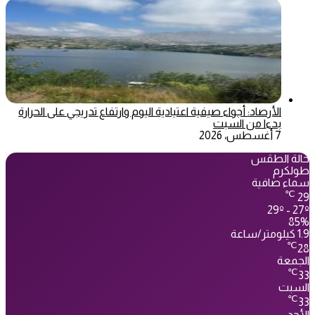
الأرصاد: أجواء صيفية اعتيادية اليوم وارتفاع تدريجي على الحرارة
بدءا من السبت
7 أغسطس، 2026
حالة الطقس
طولكرم
سماء صافية
℃
29
29º - 27º
85%
1.9 كيلومتر/ساعة
℃
28
الجمعة
℃
33
السبت
℃
33
الأحد