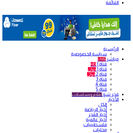
القائمة
الرئيسية
سياسة الخصوصية
مباشر
LIVE
قناة 1
HD
قناة 1
دولي
قناة 2
دولي
قناة 3
قناة 4
قناة 5
فجر شو
أفلام ومسلسلات
الأخبار
الكل
أخبار الرياضة
أخبار الفجر
أخبار عالمية
فلسطينيات
محليات