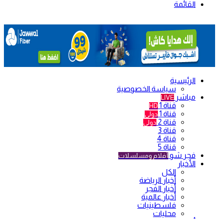
القائمة
الرئيسية
سياسة الخصوصية
مباشر
LIVE
قناة 1
HD
قناة 1
دولي
قناة 2
دولي
قناة 3
قناة 4
قناة 5
فجر شو
أفلام ومسلسلات
الأخبار
الكل
أخبار الرياضة
أخبار الفجر
أخبار عالمية
فلسطينيات
محليات