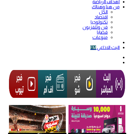
أهداف الرياضة
من هنا وهناك
الكل
اقتصاد
تكنولوجيا
فن وتلفزيون
قضايا
منوعات
فيديو
البث الاذاعي
FM
الوضع
المظلم