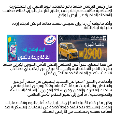
قال رئيس البرلمان محمد باقر قاليباف، اليوم الاثنين، إن الجمهورية
الإسلامية حطّمت معادلة وقف إطلاق النار على الورق، كذلك حطمت
انتهاكاته المتكررة على أرض الواقع.
وأكد قاليباف أن رد إيران سيبقى نفسه طالما لم تكن لديكم إرادة
حقيقية لبناء الثقة.
في هذا السياق، حذّر أمين المجلس الأعلى للأمن القومي الإيراني محمد
باقر ذو القدر التحالف الإسرائيلي – الأميركي من ارتكاب أي خطأ آخر،
قائلاً: “ستصبح المنطقة جحيماً له” إن فعل.
وأضاف ذو القدر: “ابحثوا عن التهديد الحقيقي من مصدر آخر غير
واشنطن وتل أبيب”، مردفاً: “47 عاماً و100 يوم من المقاومة في
ساحات المعارك والمدن، ومن ساحة المدن إلى الساحة السياسة
والدبلوماسية”، ما أدى إلى تغيير النظام الأمني العالمي.
وكان مقر خاتم الأنبياء المركزي في إيران قد أعلن اليوم وقف عمليات
القوات المسلحة بعد تنفيذ موجة جديدة من العمليات العسكرية ضد
أهداف مهمة وحساسة في الأراضي المحتلة.