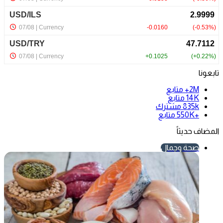
تابعونا
2M+
متابع
14K
متابع
835k
مشترك
+550K
متابع
المضاف حديثاً
صحة وجمال