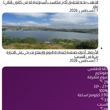
الذهب يتجه لتحقيق أكبر مكاسب أسبوعية له من كانون الثاني/
يناير
7 أغسطس، 2026
الأرصاد: أجواء صيفية اعتيادية اليوم وارتفاع تدريجي على الحرارة
بدءا من السبت
7 أغسطس، 2026
حالة الطقس
طولكرم
غيوم متفرقة
℃
29
33º - 27º
100%
3.98 كيلومتر/ساعة
℃
33
السبت
℃
34