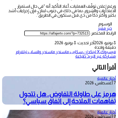
ورغم إعلان توقّف العمليات، أعاد التأكيد أنه “في حال استمرار
الاعتداءات والشرور، بما في ذلك في جنوب لبنان، فإن إجراءات أشد
بكثير وأكثر دكاً من ذي قبل ستكون في الطريق”.
الوسوم
خبر مميز
الرابط المختصر:
8 يونيو، 2026
آخر تحديث: 8 يونيو، 2026
دقيقة واحدة
فيسبوك
‫X
لينكدإن
سكايب
ماسنجر
ماسنجر
واتساب
تيلقرام
مشاركة عبر البريد
طباعة
أقرأ التالي
أخبار عالمية
7 أغسطس، 2026
هرمز على طاولة التفاوض.. هل تتحول
تفاهمات الملاحة إلى اتفاق سياسي؟
أخبار عالمية
7 أغسطس، 2026