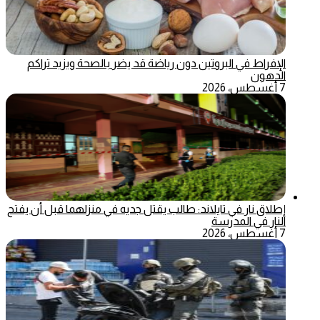
الإفراط في البروتين دون رياضة قد يضر بالصحة ويزيد تراكم
الدهون
7 أغسطس، 2026
إطلاق نار في تايلاند: طالب يقتل جديه في منزلهما قبل أن يفتح
النار في المدرسة
7 أغسطس، 2026