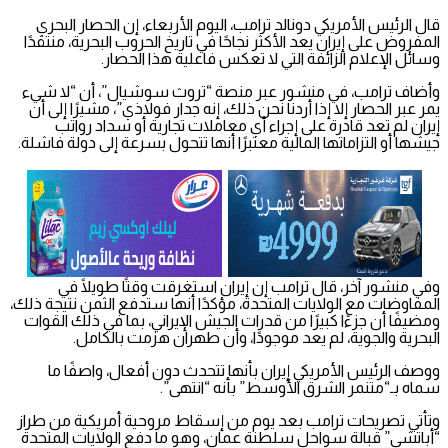
قال الرئيس الأمريكي دونالد ترامب، اليوم الأربعاء، إن الحصار البحري
المفروض على إيران يعد الأكثر نجاحًا في تاريخ الحروب البحرية، منتقدًا
وسائل الإعلام الزائفة التي لا تعكس فاعلية هذا الحصار.
وأضاف ترامب، في منشور عبر منصة “تروث سوشيال”، أن “لا شيء
يمر عبر الحصار إلا إذا أردنا نحن ذلك، إنه جدار فولاذي”، مشيرًا إلى أن
إيران لم تعد قادرة على إجراء أي معاملات تجارية أو سداد رواتب
جيشها أو التزاماتها المالية معتبرًا أنها تتحول بسرعة إلى دولة فاشلة.
وفي منشور آخر، قال ترامب إن إيران استغرقت وقتًا طويلًا في
المفاوضات مع الولايات المتحدة، مؤكدًا أنها ستدفع الثمن نتيجة ذلك،
ومضيفًا أن جزءًا كبيرًا من قدرات الجيش الإيراني، بما في ذلك القوات
البحرية والجوية، لم يعد موجودًا، وأن طهران هزمت بالكامل.
ووصف الرئيس الأمريكي إيران بأنها تتحدث دون أفعال، واصفًا ما
سماه بـ“متنمر الشرق الأوسط” بأنه “انتهى”.
وتأتي تصريحات ترامب بعد يوم من إسقاط مروحية أمريكية من طراز
“أباتشي” قبالة سواحل سلطنة عمان، وهو ما دفع الولايات المتحدة