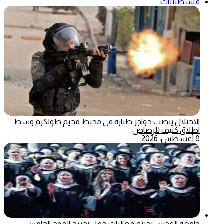
فلسطينيات
الاحتلال ينصب حواجز طيارة في محيط مخيم طولكرم وسط
اطلاق كثيف للرصاص
8 أغسطس، 2026
جامعة القدس تختتم فعاليات حفل تخريج الفوج الخامس