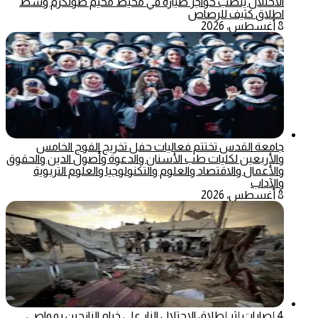
الاحتلال ينصب حواجز طيارة في محيط مخيم طولكرم وسط
اطلاق كثيف للرصاص
8 أغسطس، 2026
جامعة القدس تختتم فعاليات حفل تخريج الفوج الخامس
والأربعين لكليات طب الأسنان والدعوة وأصول الدين والحقوق
والأعمال والاقتصاد والعلوم والتكنولوجيا والعلوم التربوية
والآداب
8 أغسطس، 2026
4 إصابات إثر إطلاق الاحتلال النار على خيام النازحين بمواصي