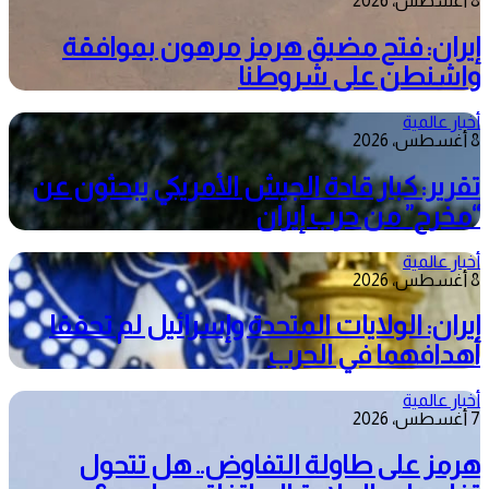
8 أغسطس، 2026
إيران: فتح مضيق هرمز مرهون بموافقة
واشنطن على شروطنا
أخبار عالمية
8 أغسطس، 2026
تقرير: كبار قادة الجيش الأمريكي يبحثون عن
“مخرج” من حرب إيران
أخبار عالمية
8 أغسطس، 2026
إيران: الولايات المتحدة وإسرائيل لم تحققا
أهدافهما في الحرب
أخبار عالمية
7 أغسطس، 2026
هرمز على طاولة التفاوض.. هل تتحول