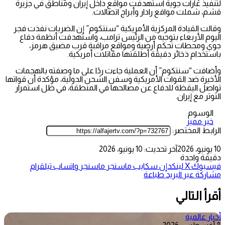
لتنفيذ غارات جوية استهدفت مواقع داخل إيران ومناطق في جزيرة
قشم، شملت مواقع رادار وأبراج اتصالات.
وقالت القيادة المركزية الأمريكية “سنتكوم” إن الضربات نفذت فجر
اليوم الأربعاء بتوجيه من الرئيس ترامب، واستهدفت أنظمة دفاع
جوي ومحطات تحكم أرضية ومواقع مراقبة قرب مضيق هرمز،
باستخدام ذخائر دقيقة أطلقتها مقاتلات أمريكية.
وأضافت “سنتكوم” أن العملية جاءت ردًا على ما وصفته بالهجمات
الأخيرة ضد القوات الأمريكية وسفن الشحن الدولية، مؤكدة أن قواتها
تواصل اليقظة للدفاع عن مصالحها في المنطقة، في ظل استمرار
التوتر مع إيران.
الوسوم
خبر مميز
الرابط المختصر:
10 يونيو، 2026
آخر تحديث: 10 يونيو، 2026
دقيقة واحدة
فيسبوك
‫X
لينكدإن
سكايب
ماسنجر
ماسنجر
واتساب
تيلقرام
مشاركة عبر البريد
طباعة
أقرأ التالي
أخبار عالمية