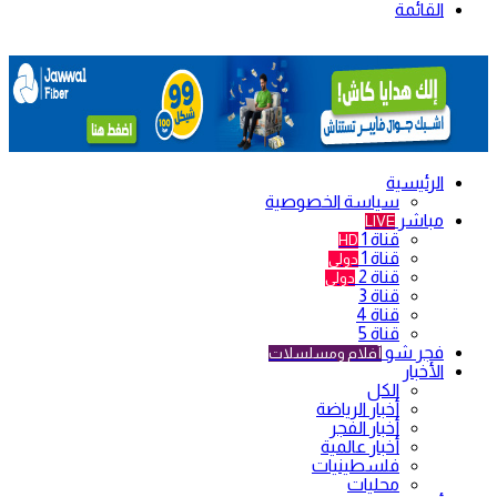
القائمة
الرئيسية
سياسة الخصوصية
مباشر
LIVE
قناة 1
HD
قناة 1
دولي
قناة 2
دولي
قناة 3
قناة 4
قناة 5
فجر شو
أفلام ومسلسلات
الأخبار
الكل
أخبار الرياضة
أخبار الفجر
أخبار عالمية
فلسطينيات
محليات