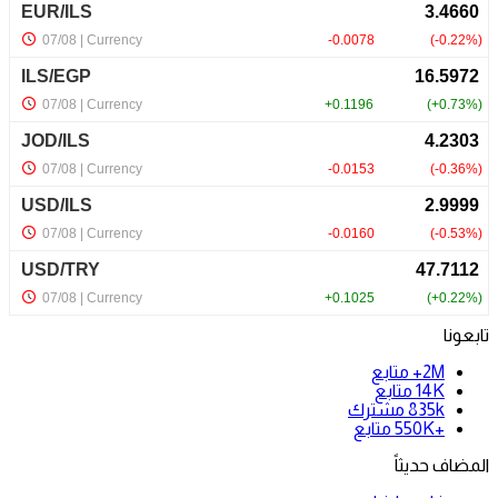
تابعونا
2M+
متابع
14K
متابع
835k
مشترك
+550K
متابع
المضاف حديثاً