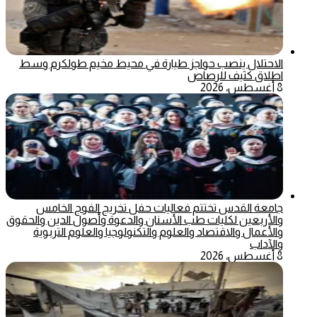
الاحتلال ينصب حواجز طيارة في محيط مخيم طولكرم وسط
اطلاق كثيف للرصاص
8 أغسطس، 2026
جامعة القدس تختتم فعاليات حفل تخريج الفوج الخامس
والأربعين لكليات طب الأسنان والدعوة وأصول الدين والحقوق
والأعمال والاقتصاد والعلوم والتكنولوجيا والعلوم التربوية
والآداب
8 أغسطس، 2026