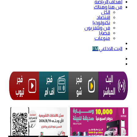
أهداف الرياضة
من هنا وهناك
الكل
اقتصاد
تكنولوجيا
فن وتلفزيون
قضايا
منوعات
فيديو
البث الاذاعي
FM
الوضع
المظلم