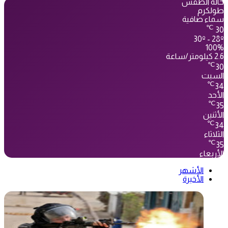
حالة الطقس
طولكرم
سماء صافية
℃
30
30º - 28º
100%
2.6 كيلومتر/ساعة
℃
30
السبت
℃
34
الأحد
℃
35
الأثنين
℃
34
الثلاثاء
℃
35
الأربعاء
الأشهر
الأخيرة