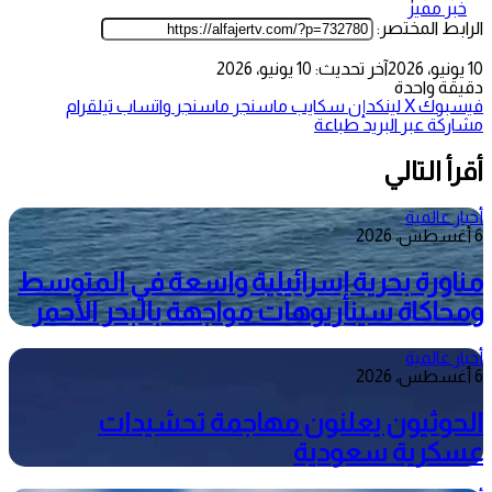
خبر مميز
الرابط المختصر:
10 يونيو، 2026
آخر تحديث: 10 يونيو، 2026
دقيقة واحدة
فيسبوك
‫X
لينكدإن
سكايب
ماسنجر
ماسنجر
واتساب
تيلقرام
مشاركة عبر البريد
طباعة
أقرأ التالي
أخبار عالمية
6 أغسطس، 2026
مناورة بحرية إسرائيلية واسعة في المتوسط
ومحاكاة سيناريوهات مواجهة بالبحر الأحمر
أخبار عالمية
6 أغسطس، 2026
الحوثيون يعلنون مهاجمة تحشيدات
عسكرية سعودية