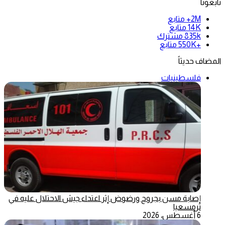
تابعونا
2M+
متابع
14K
متابع
835k
مشترك
+550K
متابع
المضاف حديثاً
فلسطينيات
إصابة مسن بجروح ورضوض إثر اعتداء جيش الاحتلال عليه في
ترمسعيا
6 أغسطس، 2026