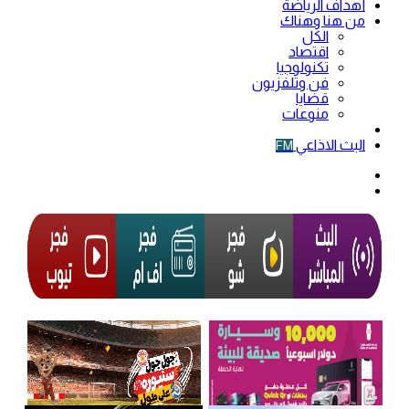
أهداف الرياضة
من هنا وهناك
الكل
اقتصاد
تكنولوجيا
فن وتلفزيون
قضايا
منوعات
فيديو
البث الاذاعي
FM
الوضع
المظلم