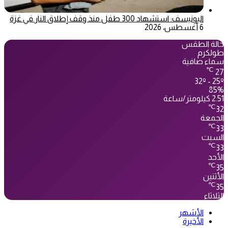
اليونيسف: استشهاد 300 طفل منذ وقف إطلاق النار في غزة
6 أغسطس، 2026
حالة الطقس
طولكرم
سماء صافية
℃
27
32º - 25º
85%
2.51 كيلومتر/ساعة
℃
32
الجمعة
℃
33
السبت
℃
33
الأحد
℃
35
الأثنين
℃
35
الثلاثاء
الأشهر
الأخيرة