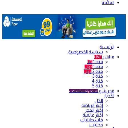
القائمة
الرئيسية
سياسة الخصوصية
مباشر
LIVE
قناة 1
HD
قناة 1
دولي
قناة 2
دولي
قناة 3
قناة 4
قناة 5
فجر شو
أفلام ومسلسلات
الأخبار
الكل
أخبار الرياضة
أخبار الفجر
أخبار عالمية
فلسطينيات
محليات