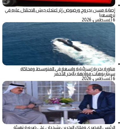
إصابة مسن بجروح ورضوض إثر اعتداء جيش الاحتلال عليه في
ترمسعيا
6 أغسطس، 2026
مناورة بحرية إسرائيلية واسعة في المتوسط ومحاكاة
سيناريوهات مواجهة بالبحر الأحمر
6 أغسطس، 2026
الرئيس المصري وملك البحرين يشددان على ضرورة تهيئة