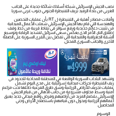
نصب الجيش الإسرائيلي شبكة أسلاك شائكة جديدة على الجانب
الغربي من بلدة الرفيد بريف القنيطرة الجنوبي جنوب غربي سوريا.
وأفادت مصادر أهلية في القنيطرة ل RT بأن عمليات التحصين
والهندسة التي قام بها الجيش الإسرائيلي شملت الأعمال الميدانية
من تثبيت دعائم حديدية ورفع سواتر في نقاط قريبة من خط وقف
إطلاق النار، الأمر الذي يعكس سعي اسرائيل لتشديد الرقابة وتوسيع
الشقة الجغرافية والميدانية التي تفصل بين القرى السورية على الضفة
الآخرى والجانب السوري المحتل.
وتشهد البلدات السورية الواقعة في المنطقة المحاذية للحدود في
ريف القنيطرة تحركات ميدانية إسرائيلية على مدى اليوم تشمل
عمليات تجريف للأراضي الزراعية وشق طرق الفرعية داخلها تحت مزاعم
أمنية وسط مخاوف مشروعة من جانب الأهالي من قيام الجيش
الإسرائيلي بقضم المزيد من أراضيهم وفرض واقع ميداني جديد يعيق
أعمالهم الزراعية ويحول دون قيامهم باستصلاح الأرض وجني
المحاصيل.
الوسوم