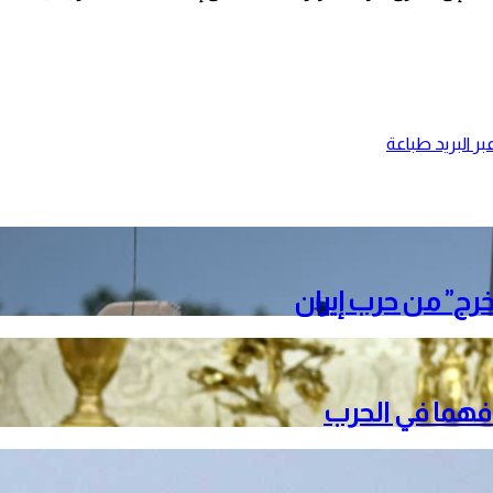
ر البريد
طباعة
خرج” من حرب إيران
دافهما في الحرب