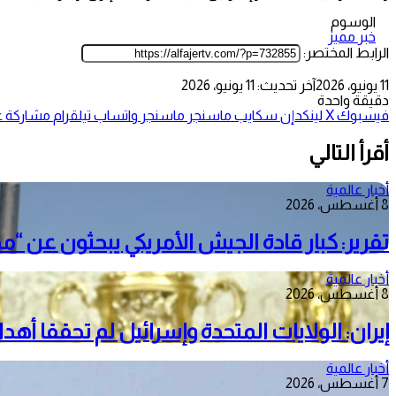
الوسوم
خبر مميز
الرابط المختصر:
11 يونيو، 2026
آخر تحديث: 11 يونيو، 2026
دقيقة واحدة
فيسبوك
‫X
لينكدإن
سكايب
ماسنجر
ماسنجر
واتساب
تيلقرام
مشاركة عب
أقرأ التالي
أخبار عالمية
8 أغسطس، 2026
تقرير: كبار قادة الجيش الأمريكي يبحثون عن “م
أخبار عالمية
8 أغسطس، 2026
إيران: الولايات المتحدة وإسرائيل لم تحققا أه
أخبار عالمية
7 أغسطس، 2026