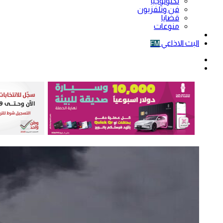
تكنولوجيا
فن وتلفزيون
قضايا
منوعات
فيديو
البث الاذاعي
FM
الوضع
المظلم