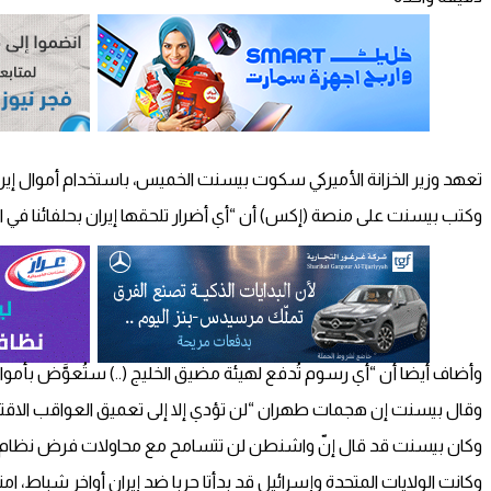
تعهد وزير الخزانة الأميركي سكوت بيسنت الخميس، باستخدام أموال إيران
وكتب بيسنت على منصة (إكس) أن “أي أضرار تلحقها إيران بحلفائنا في ال
وأضاف أيضا أن “أي رسوم تُدفع لهيئة مضيق الخليج (..) ستُعوَّض بأمو
وقال بيسنت إن هجمات طهران “لن تؤدي إلا إلى تعميق العواقب الاقتصاد
وكان بيسنت قد قال إنّ واشنطن لن تتسامح مع محاولات فرض نظام رس
وكانت الولايات المتحدة وإسرائيل قد بدأتا حربا ضد إيران أواخر شباط،