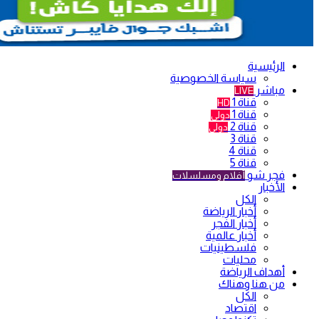
الرئيسية
سياسة الخصوصية
مباشر
LIVE
قناة 1
HD
قناة 1
دولي
قناة 2
دولي
قناة 3
قناة 4
قناة 5
فجر شو
أفلام ومسلسلات
الأخبار
الكل
أخبار الرياضة
أخبار الفجر
أخبار عالمية
فلسطينيات
محليات
أهداف الرياضة
من هنا وهناك
الكل
اقتصاد