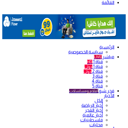
القائمة
الرئيسية
سياسة الخصوصية
مباشر
LIVE
قناة 1
HD
قناة 1
دولي
قناة 2
دولي
قناة 3
قناة 4
قناة 5
فجر شو
أفلام ومسلسلات
الأخبار
الكل
أخبار الرياضة
أخبار الفجر
أخبار عالمية
فلسطينيات
محليات