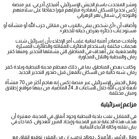
ونشر المتحدث باسم الجيش الإسرائيلي، أفيخاي أدرعي، عبر منصة
إكس تحذيرا للسكان لمغادرة منازلهم فورا حفاظا على سلامتهم
والتوجه إلى شمال نهر الزهراني.
وأضاف أن «أي شخص يبقى بالقرب من مقاتلي حزب الله أو منشآته أو
مستودعات ذخائره يعرض حياته للخطر».
وأفادت مصادر أمنية لبنانية عقب أمر الإخلاء بأن إسرائيل شنت
هجمات مكثفة باستخدام الطائرات المقاتلة والطائرات المسيّرة
والمدفعية على أهداف في المناطق التي يشملها التحذير، ومنها كفر
رمان والنبطية والتلال المجاورة.
وكانت بعض المناطق، بما في ذلك معظم مدينة النبطية وبلدة كفر
رمان، شبه خالية من السكان بالفعل قبل صدور التحذير الجديد.
وقال الجيش الإسرائيلي عبر منصة إكس إنه هاجم أكثر من 70 منشأة
تابعة لحزب الله خلال الساعات الـ 24 الماضية، من بينها مواقع إطلاق
ومبان مختلفة.
مزاعم إسرائيلية
في المقابل، نفت بلدية النبطية وجود أنفاق في المدينة، معتبرة أن
هدف هذه الدعاية تدمير المدينة وإيجاد المبرر للعدوان. كما جاء في
بيان نقلته وكالة الأنباء اللبنانية.
وقال الرئيس الأميركي دونالد ترمب، إن من المقرر توقيع اتفاق مع