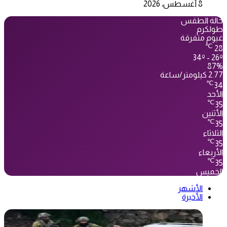
8 أغسطس، 2026
حالة الطقس
طولكرم
غيوم متفرقة
℃
28
34º - 26º
87%
2.77 كيلومتر/ساعة
℃
34
الأحد
℃
35
الأثنين
℃
35
الثلاثاء
℃
35
الأربعاء
℃
35
الخميس
الأشهر
الأخيرة