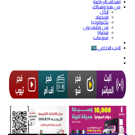
أهداف الرياضة
من هنا وهناك
الكل
اقتصاد
تكنولوجيا
فن وتلفزيون
قضايا
منوعات
فيديو
البث الاذاعي
FM
الوضع
المظلم