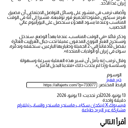
إيران غدا الأحد.
وأضاف ترمب في منشور على وسائل التواصل الاجتماعي أن مضيق
هرمز سيكون مفتوحا للجميع فور توقيعه، مشيرا إلى أنه في الوقت
المناسب وعندما يسود الهدوء سنحصل على اليورانيوم عالي
التخصيب.
وذكر قائلا «في الوقت المناسب، عندما يهدأ الوضع، سندخل
ونستخرج الغبار النووي المدفون عميقا تحت جبال الغرانيت الغائرة
بفضل قاذفاتنا البي-2 الجميلة وطياريها البارعين، سنخفّفه وندمّره،
سواء في إيران أو الولايات المتحدة».
وقال ترمب إنه يأمل أن تسير هذه العملية بسرعة وسهولة
وسلاسة وإذا لم يحدث ذلك «فلدينا البديل الأمثل».
الوسوم
خبر مميز
الرابط المختصر:
13 يونيو، 2026
آخر تحديث: 13 يونيو، 2026
دقيقة واحدة
فيسبوك
‫X
لينكدإن
سكايب
ماسنجر
ماسنجر
واتساب
تيلقرام
مشاركة عبر البريد
طباعة
أقرأ التالي