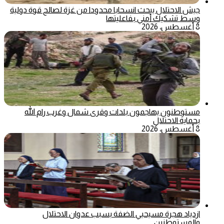
جيش الاحتلال يبحث انسحابا محدودا من غزة لصالح قوة دولية
وسط تشكيك أمني بفاعليتها
8 أغسطس، 2026
مستوطنون يهاجمون بلدات وقرى شمال وغرب رام الله
بحماية الاحتلال
8 أغسطس، 2026
ازدياد هجرة مسيحيي الضفة بسبب عدوان الاحتلال
والمستوطنين