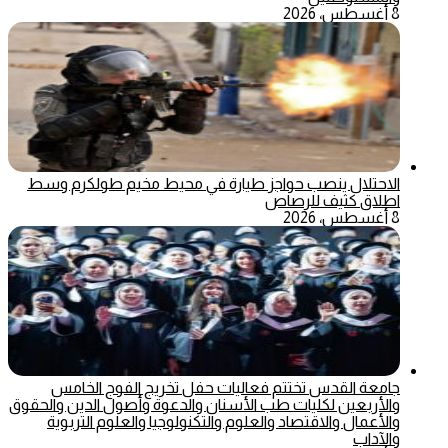
8 أغسطس، 2026
الاحتلال ينصب حواجز طيارة في محيط مخيم طولكرم وسط
اطلاق كثيف للرصاص
8 أغسطس، 2026
جامعة القدس تختتم فعاليات حفل تخريج الفوج الخامس
والأربعين لكليات طب الأسنان والدعوة وأصول الدين والحقوق
والأعمال والاقتصاد والعلوم والتكنولوجيا والعلوم التربوية
والآداب