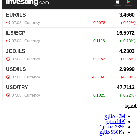
تابعونا
2M+
متابع
14K
متابع
835k
مشترك
+550K
متابع