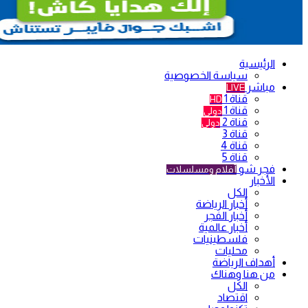
الرئيسية
سياسة الخصوصية
مباشر
LIVE
قناة 1
HD
قناة 1
دولي
قناة 2
دولي
قناة 3
قناة 4
قناة 5
فجر شو
أفلام ومسلسلات
الأخبار
الكل
أخبار الرياضة
أخبار الفجر
أخبار عالمية
فلسطينيات
محليات
أهداف الرياضة
من هنا وهناك
الكل
اقتصاد