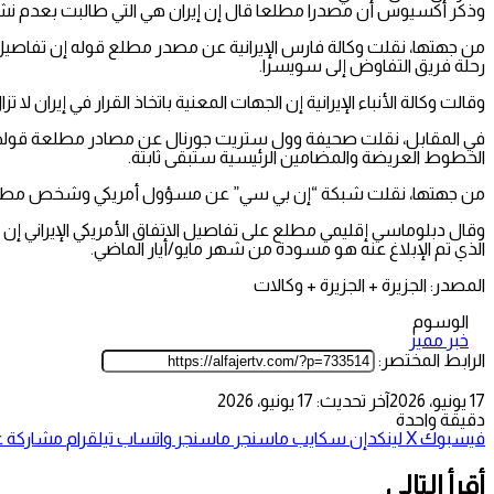
وذكر أكسيوس أن مصدرا مطلعا قال إن إيران هي التي طالبت بعدم نشر
من جهتها، نقلت وكالة فارس الإيرانية عن مصدر مطلع قوله إن تفاصيل توقي
رحلة فريق التفاوض إلى سويسرا.
وقالت وكالة الأنباء الإيرانية إن الجهات المعنية باتخاذ القرار في إيران ل
في المقابل، نقلت صحيفة وول ستريت جورنال عن مصادر مطلعة قولها إن
الخطوط العريضة والمضامين الرئيسية ستبقى ثابتة.
من جهتها، نقلت شبكة “إن بي سي” عن مسؤول أمريكي وشخص مطلع على الم
الذي تم الإبلاغ عنه هو مسودة من شهر مايو/أيار الماضي.
المصدر: الجزيرة + الجزيرة + وكالات
الوسوم
خبر مميز
الرابط المختصر:
17 يونيو، 2026
آخر تحديث: 17 يونيو، 2026
دقيقة واحدة
فيسبوك
‫X
لينكدإن
سكايب
ماسنجر
ماسنجر
واتساب
تيلقرام
مشاركة عب
أقرأ التالي