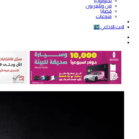
تكنولوجيا
فن وتلفزيون
قضايا
منوعات
فيديو
البث الاذاعي
FM
الوضع
المظلم