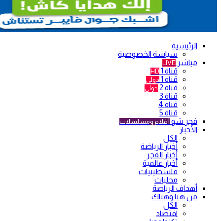
الرئيسية
سياسة الخصوصية
مباشر
LIVE
قناة 1
HD
قناة 1
دولي
قناة 2
دولي
قناة 3
قناة 4
قناة 5
فجر شو
أفلام ومسلسلات
الأخبار
الكل
أخبار الرياضة
أخبار الفجر
أخبار عالمية
فلسطينيات
محليات
أهداف الرياضة
من هنا وهناك
الكل
اقتصاد