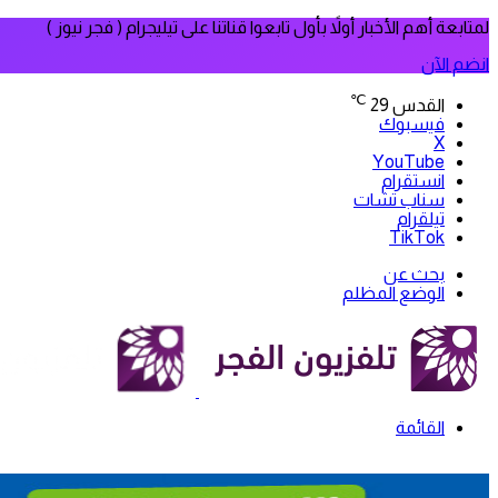
لمتابعة أهم الأخبار أولاً بأول تابعوا قناتنا على تيليجرام ( فجر نيوز )
انضم الآن
℃
القدس
29
فيسبوك
‫X
‫YouTube
انستقرام
سناب تشات
تيلقرام
‫TikTok
بحث عن
الوضع المظلم
القائمة