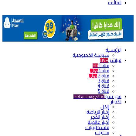
القائمة
الرئيسية
سياسة الخصوصية
مباشر
LIVE
قناة 1
HD
قناة 1
دولي
قناة 2
دولي
قناة 3
قناة 4
قناة 5
فجر شو
أفلام ومسلسلات
الأخبار
الكل
أخبار الرياضة
أخبار الفجر
أخبار عالمية
فلسطينيات
محليات