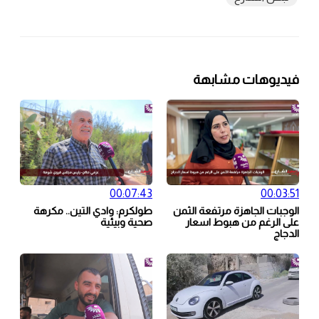
فيديوهات مشابهة
00:07:43
00:03:51
الوجبات الجاهزة مرتفعة الثمن
طولكرم: وادي التين.. مكرهة
على الرغم من هبوط اسعار
صحية وبيئية
الدجاج