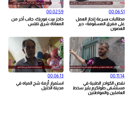
00:02:59
00:06:51
مطالبات بسرعة إنجاز العمل
حاجز بيت فوريك: جانب آخر من
على مفرق المسقوفة- دير
المعاناة شرق نابلس
الغصون
00:06:13
00:11:14
نقص الكوادر الطبية في
استمرار أزمة شح المياه في
مستشفى طولكرم يثير سخط
مدينة الخليل
العاملين والمواطنين