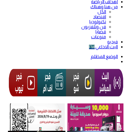
أهداف الرياضة
من هنا وهناك
الكل
اقتصاد
تكنولوجيا
فن وتلفزيون
قضايا
منوعات
فيديو
البث الاذاعي
FM
الوضع المظلم