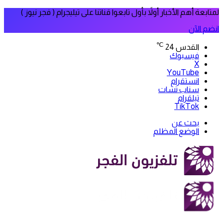
لمتابعة أهم الأخبار أولاً بأول تابعوا قناتنا على تيليجرام ( فجر نيوز )
انضم الآن
℃
القدس
24
فيسبوك
‫X
‫YouTube
انستقرام
سناب تشات
تيلقرام
‫TikTok
بحث عن
الوضع المظلم