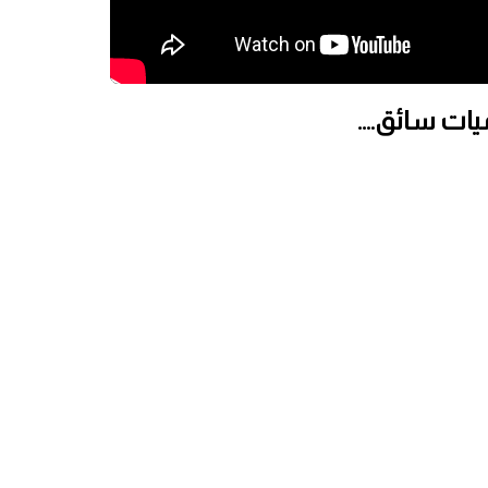
يات سائق….