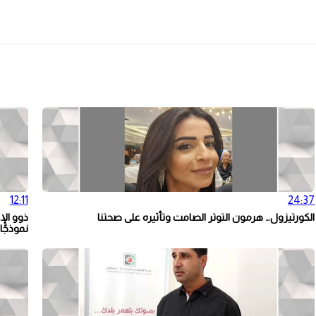
12:11
24:37
الكورتيزول… هرمون التوتر الصامت وتأثيره على صحتنا
ذوو الإ
نموذجًا