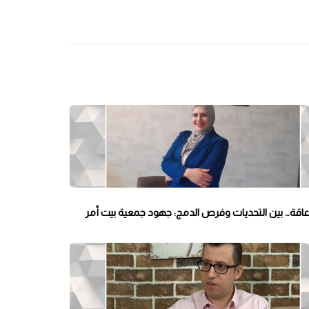
عاقة… بين التحديات وفرص الدمج: جهود جمعية بيت أمر