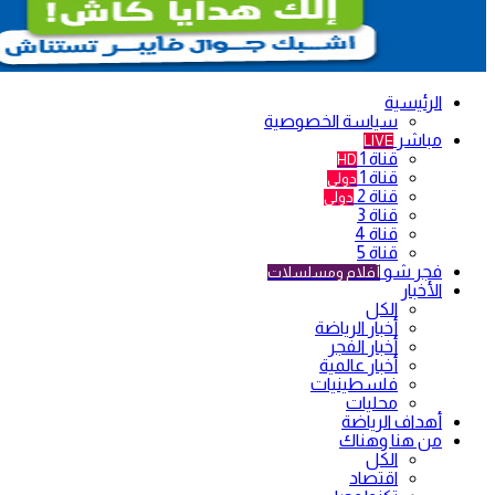
الرئيسية
سياسة الخصوصية
مباشر
LIVE
قناة 1
HD
قناة 1
دولي
قناة 2
دولي
قناة 3
قناة 4
قناة 5
فجر شو
أفلام ومسلسلات
الأخبار
الكل
أخبار الرياضة
أخبار الفجر
أخبار عالمية
فلسطينيات
محليات
أهداف الرياضة
من هنا وهناك
الكل
اقتصاد