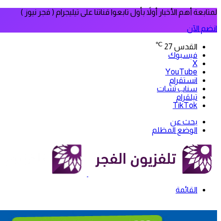
لمتابعة أهم الأخبار أولاً بأول تابعوا قناتنا على تيليجرام ( فجر نيوز )
انضم الآن
℃
القدس
27
فيسبوك
‫X
‫YouTube
انستقرام
سناب تشات
تيلقرام
‫TikTok
بحث عن
الوضع المظلم
القائمة