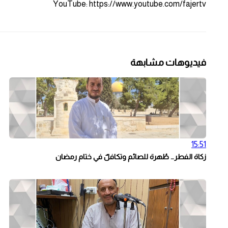
YouTube: https://www.youtube.com/fajertv
فيديوهات مشابهة
15:51
زكاة الفطر… طُهرة للصائم وتكافلٌ في ختام رمضان