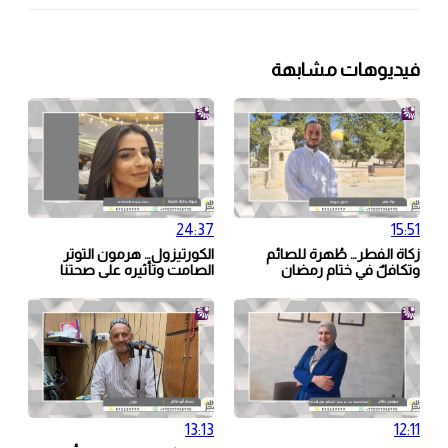
فيديوهات مشابهة
24:37
15:51
زكاة الفطر… طُهرة للصائم
الكورتيزول… هرمون التوتر
وتكافلٌ في ختام رمضان
الصامت وتأثيره على صحتنا
13:13
12:11