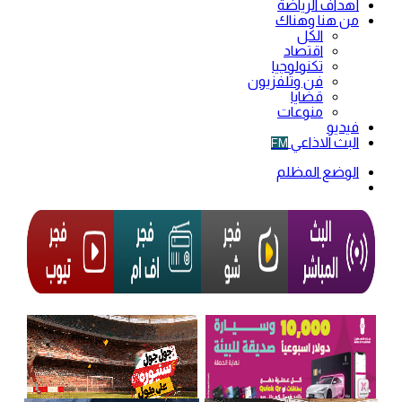
أهداف الرياضة
من هنا وهناك
الكل
اقتصاد
تكنولوجيا
فن وتلفزيون
قضايا
منوعات
فيديو
البث الاذاعي
FM
الوضع المظلم