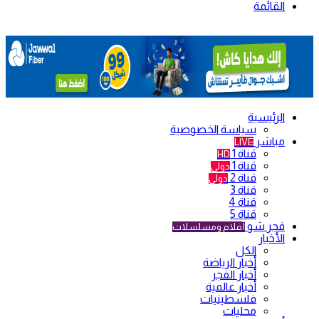
القائمة
الرئيسية
سياسة الخصوصية
مباشر
LIVE
قناة 1
HD
قناة 1
دولي
قناة 2
دولي
قناة 3
قناة 4
قناة 5
فجر شو
أفلام ومسلسلات
الأخبار
الكل
أخبار الرياضة
أخبار الفجر
أخبار عالمية
فلسطينيات
محليات