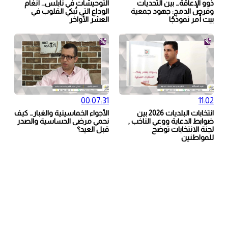
ذوو الإعاقة… بين التحديات
التوحيشات في نابلس… أنغام
وفرص الدمج: جهود جمعية
الوداع التي تُبكي القلوب في
بيت أمر نموذجًا
العشر الأواخر
00:07:31
11:02
انتخابات البلديات 2026 بين
الأجواء الخماسينية والغبار… كيف
ضوابط الدعاية ووعي الناخب ,
نحمي مرضى الحساسية والصدر
لجنة الانتخابات توضح
قبل العيد؟
للمواطنين