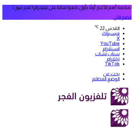
لمتابعة أهم الأخبار أولاً بأول تابعوا قناتنا على تيليجرام ( فجر نيوز )
انضم الآن
℃
القدس
22
فيسبوك
‫X
‫YouTube
انستقرام
سناب تشات
تيلقرام
‫TikTok
بحث عن
الوضع المظلم