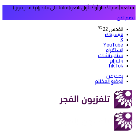
لمتابعة أهم الأخبار أولاً بأول تابعوا قناتنا على تيليجرام ( فجر نيوز )
انضم الآن
℃
القدس
22
فيسبوك
‫X
‫YouTube
انستقرام
سناب تشات
تيلقرام
‫TikTok
بحث عن
الوضع المظلم