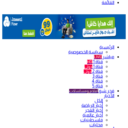
القائمة
الرئيسية
سياسة الخصوصية
مباشر
LIVE
قناة 1
HD
قناة 1
دولي
قناة 2
دولي
قناة 3
قناة 4
قناة 5
فجر شو
أفلام ومسلسلات
الأخبار
الكل
أخبار الرياضة
أخبار الفجر
أخبار عالمية
فلسطينيات
محليات