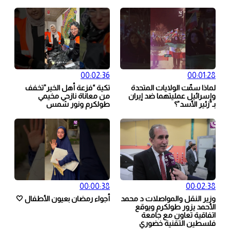
00:02:36
00:01:28
لماذا سمّت الولايات المتحدة
تكية “فزعة أهل الخير”تخفف
وإسرائيل عمليتهما ضد إيران
من معاناة نازحي مخيمي
بـ”زئير الأسد”؟
طولكرم ونور شمس
00:00:38
00:02:38
وزير النقل والمواصلات د محمد
أجواء رمضان بعيون الأطفال 🤍
الأحمد يزور طولكرم ويوقع
اتفاقية تعاون مع جامعة
فلسطين التقنية خضوري