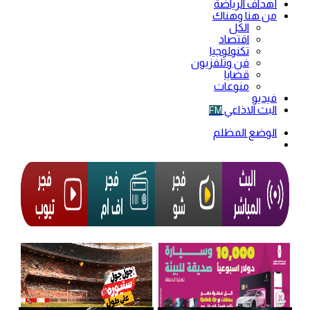
أهداف الرياضة
من هنا وهناك
الكل
اقتصاد
تكنولوجيا
فن وتلفزيون
قضايا
منوعات
فيديو
البث الاذاعي
FM
الوضع المظلم