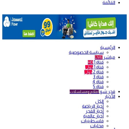
القائمة
الرئيسية
سياسة الخصوصية
مباشر
LIVE
قناة 1
HD
قناة 1
دولي
قناة 2
دولي
قناة 3
قناة 4
قناة 5
فجر شو
أفلام ومسلسلات
الأخبار
الكل
أخبار الرياضة
أخبار الفجر
أخبار عالمية
فلسطينيات
محليات