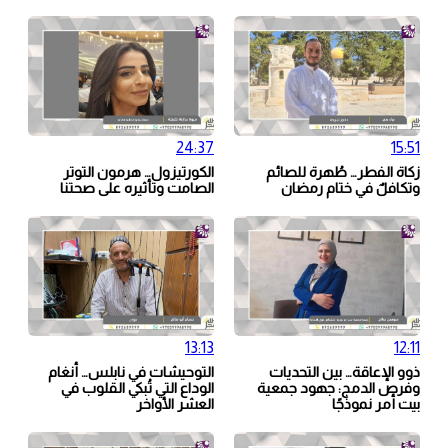
24:37
15:51
زكاة الفطر… طُهرة للصائم
الكورتيزول… هرمون التوتر
وتكافلٌ في ختام رمضان
الصامت وتأثيره على صحتنا
13:13
12:11
ذوو الإعاقة… بين التحديات
التوحيشات في نابلس… أنغام
وفرص الدمج: جهود جمعية
الوداع التي تُبكي القلوب في
بيت أمر نموذجًا
العشر الأواخر