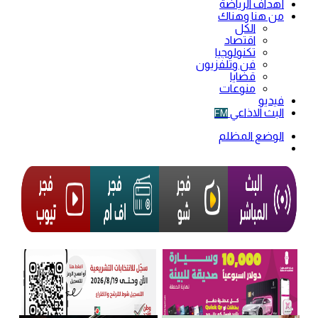
أهداف الرياضة
من هنا وهناك
الكل
اقتصاد
تكنولوجيا
فن وتلفزيون
قضايا
منوعات
فيديو
البث الاذاعي
FM
الوضع المظلم