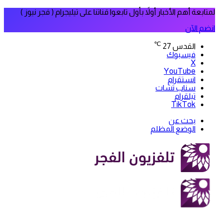
لمتابعة أهم الأخبار أولاً بأول تابعوا قناتنا على تيليجرام ( فجر نيوز )
انضم الآن
℃
القدس
27
فيسبوك
‫X
‫YouTube
انستقرام
سناب تشات
تيلقرام
‫TikTok
بحث عن
الوضع المظلم