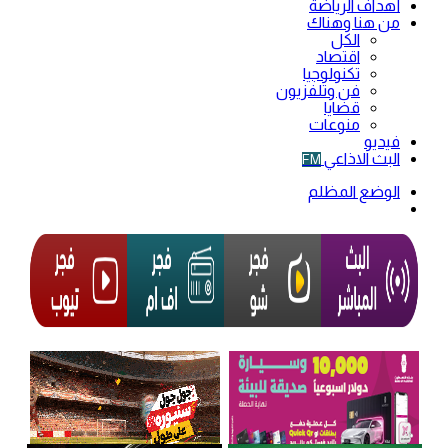
أهداف الرياضة
من هنا وهناك
الكل
اقتصاد
تكنولوجيا
فن وتلفزيون
قضايا
منوعات
فيديو
البث الاذاعي
FM
الوضع المظلم