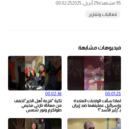
95 مشاهدة
29 أبريل، 2025
00:02:25
فعاليات وتقارير
فيديوهات مشابهة
00:02:36
00:01:28
لماذا سمّت الولايات المتحدة
تكية “فزعة أهل الخير”تخفف
وإسرائيل عمليتهما ضد إيران
من معاناة نازحي مخيمي
بـ”زئير الأسد”؟
طولكرم ونور شمس