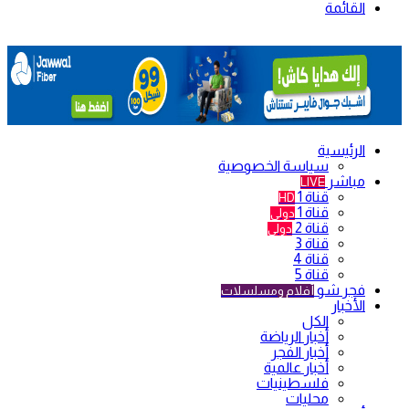
القائمة
الرئيسية
سياسة الخصوصية
مباشر
LIVE
قناة 1
HD
قناة 1
دولي
قناة 2
دولي
قناة 3
قناة 4
قناة 5
فجر شو
أفلام ومسلسلات
الأخبار
الكل
أخبار الرياضة
أخبار الفجر
أخبار عالمية
فلسطينيات
محليات