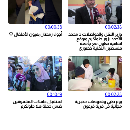
00:00:38
00:02:38
وزير النقل والمواصلات د محمد
أجواء رمضان بعيون الأطفال 🤍
الأحمد يزور طولكرم ويوقع
اتفاقية تعاون مع جامعة
فلسطين التقنية خضوري
00:10:19
00:02:28
يوم طبي وفحوصات مخبرية
استقبال حافلات المتسوقين
مجانية في قرية فرعون
ضمن حملة هلا طولكرم