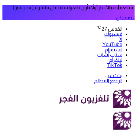
لمتابعة أهم الأخبار أولاً بأول تابعوا قناتنا على تيليجرام ( فجر نيوز )
انضم الآن
℃
القدس
27
فيسبوك
‫X
‫YouTube
انستقرام
سناب تشات
تيلقرام
‫TikTok
بحث عن
الوضع المظلم