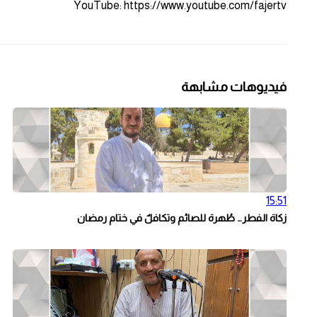
YouTube: https://www.youtube.com/fajertv
فيديوهات مشابهة
15:51
زكاة الفطر… طُهرة للصائم وتكافلٌ في ختام رمضان