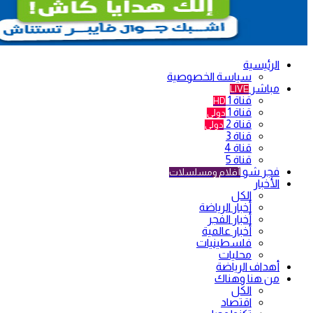
الرئيسية
سياسة الخصوصية
مباشر
LIVE
قناة 1
HD
قناة 1
دولي
قناة 2
دولي
قناة 3
قناة 4
قناة 5
فجر شو
أفلام ومسلسلات
الأخبار
الكل
أخبار الرياضة
أخبار الفجر
أخبار عالمية
فلسطينيات
محليات
أهداف الرياضة
من هنا وهناك
الكل
اقتصاد