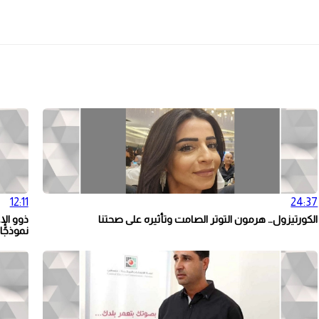
12:11
24:37
الكورتيزول… هرمون التوتر الصامت وتأثيره على صحتنا
ذوو الإ
نموذجًا