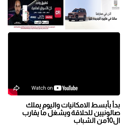
بدأ بأبسط الامكانيات واليوم يملك
صالونيين للحلاقة ويشغل ما يقارب
ال10من الشباب