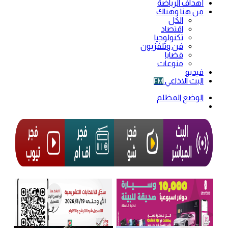
أهداف الرياضة
من هنا وهناك
الكل
اقتصاد
تكنولوجيا
فن وتلفزيون
قضايا
منوعات
فيديو
البث الاذاعي
FM
الوضع المظلم