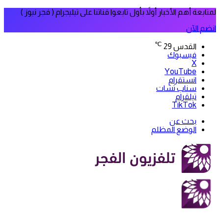
لمتابعة أهم الأخبار أولاً بأول تابعوا قناتنا على تيليجرام ( فجر نيوز )
انضم الآن
℃
القدس
29
فيسبوك
‫X
‫YouTube
انستقرام
سناب تشات
تيلقرام
‫TikTok
بحث عن
الوضع المظلم