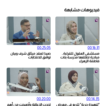
فيديوهات مشابهة
00:25:05
00:16:31
مستشفى العقول للقراءة..
صيدا تعقد ميثاق شرف وبيان
مبادرة تطلقها مدرسة بنات
توافق للانتخابات
فاطمة الزهراء
00:20:00
00:14:35
“تنهيدة حرية” تتربع في معرض
تحدت الاعاقة واًصبحت من أهم