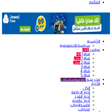
القائمة
الرئيسية
سياسة الخصوصية
مباشر
LIVE
قناة 1
HD
قناة 1
دولي
قناة 2
دولي
قناة 3
قناة 4
قناة 5
فجر شو
أفلام ومسلسلات
الأخبار
الكل
أخبار الرياضة
أخبار الفجر
أخبار عالمية
فلسطينيات
محليات