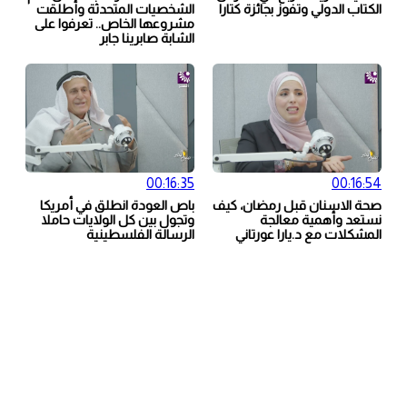
الكتاب الدولي وتفوز بجائزة كتارا
الشخصيات المتحدثة وأطلقت
مشروعها الخاص.. تعرفوا على
الشابة صابرينا جابر
00:16:35
00:16:54
صحة الاسنان قبل رمضان، كيف
باص العودة انطلق في أمريكا
نستعد وأهمية معالجة
وتجول بين كل الولايات حاملا
المشكلات مع د.يارا عورتاني
الرسالة الفلسطينية