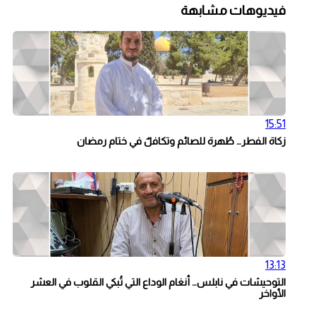
فيديوهات مشابهة
15:51
زكاة الفطر… طُهرة للصائم وتكافلٌ في ختام رمضان
13:13
التوحيشات في نابلس… أنغام الوداع التي تُبكي القلوب في العشر
الأواخر