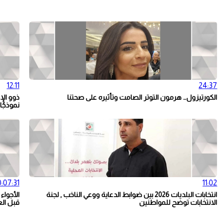
12:11
24:37
الكورتيزول… هرمون التوتر الصامت وتأثيره على صحتنا
ذوو الإ
نموذجًا
:07:31
11:02
انتخابات البلديات 2026 بين ضوابط الدعاية ووعي الناخب , لجنة
الأجواء
الانتخابات توضح للمواطنين
قبل الع