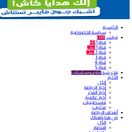
الرئيسية
سياسة الخصوصية
مباشر
LIVE
قناة 1
HD
قناة 1
دولي
قناة 2
دولي
قناة 3
قناة 4
قناة 5
فجر شو
أفلام ومسلسلات
الأخبار
الكل
أخبار الرياضة
أخبار الفجر
أخبار عالمية
فلسطينيات
محليات
أهداف الرياضة
من هنا وهناك
الكل
اقتصاد