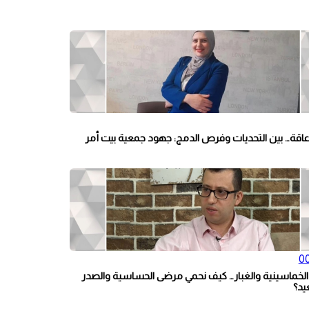
عاقة… بين التحديات وفرص الدمج: جهود جمعية بيت أمر
00
 الخماسينية والغبار… كيف نحمي مرضى الحساسية والصدر
يد؟