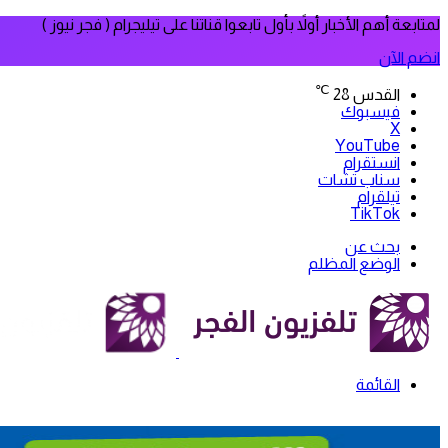
لمتابعة أهم الأخبار أولاً بأول تابعوا قناتنا على تيليجرام ( فجر نيوز )
انضم الآن
℃
القدس
28
فيسبوك
‫X
‫YouTube
انستقرام
سناب تشات
تيلقرام
‫TikTok
بحث عن
الوضع المظلم
القائمة