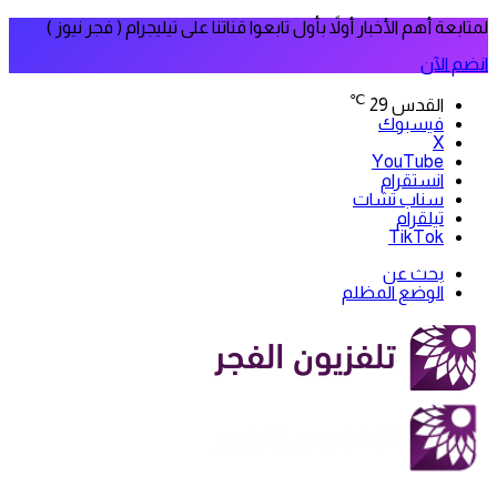
لمتابعة أهم الأخبار أولاً بأول تابعوا قناتنا على تيليجرام ( فجر نيوز )
انضم الآن
℃
القدس
29
فيسبوك
‫X
‫YouTube
انستقرام
سناب تشات
تيلقرام
‫TikTok
بحث عن
الوضع المظلم