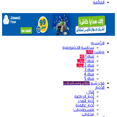
القائمة
الرئيسية
سياسة الخصوصية
مباشر
LIVE
قناة 1
HD
قناة 1
دولي
قناة 2
دولي
قناة 3
قناة 4
قناة 5
فجر شو
أفلام ومسلسلات
الأخبار
الكل
أخبار الرياضة
أخبار الفجر
أخبار عالمية
فلسطينيات
محليات