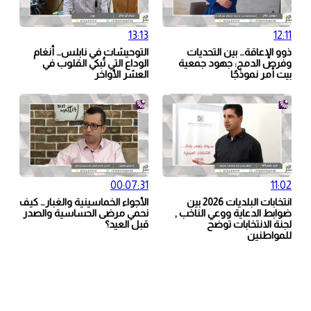
13:13
12:11
ذوو الإعاقة… بين التحديات
التوحيشات في نابلس… أنغام
وفرص الدمج: جهود جمعية
الوداع التي تُبكي القلوب في
بيت أمر نموذجًا
العشر الأواخر
00:07:31
11:02
انتخابات البلديات 2026 بين
الأجواء الخماسينية والغبار… كيف
ضوابط الدعاية ووعي الناخب ,
نحمي مرضى الحساسية والصدر
لجنة الانتخابات توضح
قبل العيد؟
للمواطنين