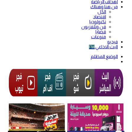
أهداف الرياضة
من هنا وهناك
الكل
اقتصاد
تكنولوجيا
فن وتلفزيون
قضايا
منوعات
فيديو
البث الاذاعي
FM
الوضع المظلم