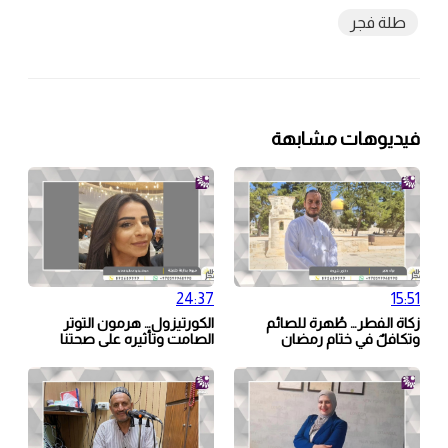
طلة فجر
فيديوهات مشابهة
24:37
15:51
زكاة الفطر… طُهرة للصائم
الكورتيزول… هرمون التوتر
وتكافلٌ في ختام رمضان
الصامت وتأثيره على صحتنا