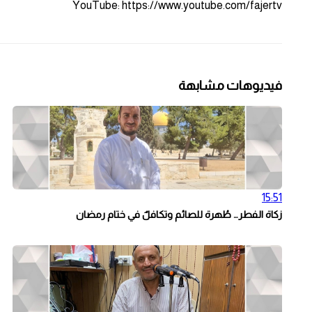
YouTube: https://www.youtube.com/fajertv
فيديوهات مشابهة
15:51
زكاة الفطر… طُهرة للصائم وتكافلٌ في ختام رمضان