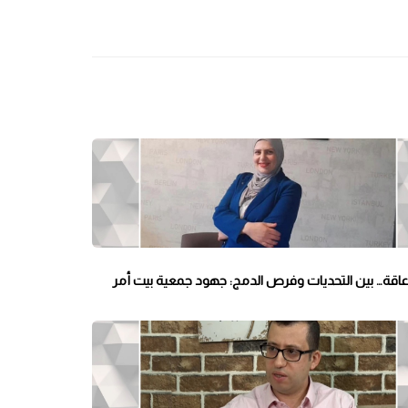
عاقة… بين التحديات وفرص الدمج: جهود جمعية بيت أمر