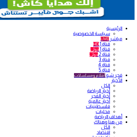
الرئيسية
سياسة الخصوصية
مباشر
LIVE
قناة 1
HD
قناة 1
دولي
قناة 2
دولي
قناة 3
قناة 4
قناة 5
فجر شو
أفلام ومسلسلات
الأخبار
الكل
أخبار الرياضة
أخبار الفجر
أخبار عالمية
فلسطينيات
محليات
أهداف الرياضة
من هنا وهناك
الكل
اقتصاد