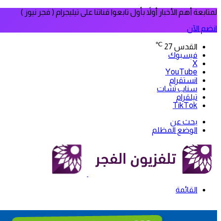
لمتابعة أهم الأخبار أولاً بأول تابعوا قناتنا على تيليجرام ( فجر نيوز )
انضم الآن
℃
القدس
27
فيسبوك
‫X
‫YouTube
انستقرام
سناب تشات
تيلقرام
‫TikTok
بحث عن
الوضع المظلم
القائمة