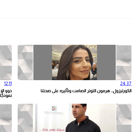
12:11
24:37
الكورتيزول… هرمون التوتر الصامت وتأثيره على صحتنا
ذوو الإ
نموذجًا